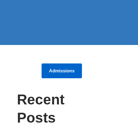
Admissions
Recent
Posts