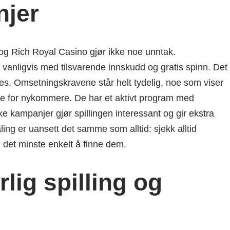
njer
og Rich Royal Casino gjør ikke noe unntak.
t, vanligvis med tilsvarende innskudd og gratis spinn. Det
res. Omsetningskravene står helt tydelig, noe som viser
nde for nykommere. De har et aktivt program med
ike kampanjer gjør spillingen interessant og gir ekstra
ling er uansett det samme som alltid: sjekk alltid
 i det minste enkelt å finne dem.
lig spilling og