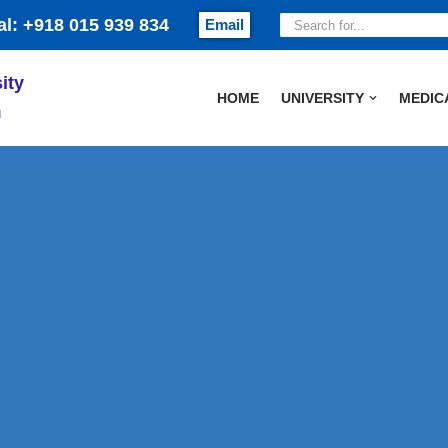
al: +918 015 939 834
Email
ity
HOME
UNIVERSITY
MEDIC
и