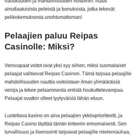
hauskuuden ja mahdollisuuden voittoihin. Nauti
ainutlaatuisista peleistä ja bonuksista, jotka tekevät
pelikokemuksesta unohtumattoman!
Pelaajien paluu Reipas
Casinolle: Miksi?
Verovapaat voitot ovat yksi syy siihen, miksi suomalaiset
pelaajat valitsevat Reipas Casinon. Tämä tarjoaa pelaajille
mahdollisuuden nauttia voitoistaan ilman ylimääräisiä
veroja ja tekee pelaamisesta entistä houkuttelevampaa.
Pelaajat ovatkin olleet tyytyväisiä tähän etuun.
Luotettava kasino on aina pelaajien ykkösprioriteetti, ja
Reipas Casino täyttää tämän kriteerin erinomaisesti. Sen
turvallisuus ja lisensointi tarjoavat pelaajille mielenrauhaa,