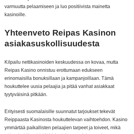
varmuutta pelaamiseen ja luo positiivista mainetta
kasinoille.
Yhteenveto Reipas Kasinon
asiakasuskollisuudesta
Kilpailu nettikasinoiden keskuudessa on kovaa, mutta
Reipas Kasino onnistuu erottumaan edukseen
erinomaisilla bonuksillaan ja kampanjoillaan. Tämä
houkuttelee uusia pelaajia ja pitää vanhat asiakkaat
tyytyväisinä pitkään.
Erityisesti suomalaisille suunnatut tarjoukset tekevät
Reippaasta Kasinosta houkuttelevan vaihtoehdon. Kasino
ymmärtää paikallisten pelaajien tarpeet ja toiveet, mikä