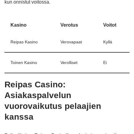
kun onnistut voitossa.
Kasino
Verotus
Voitot
Reipas Kasino
Verovapaat
Kyllä
Toinen Kasino
Verolliset
Ei
Reipas Casino:
Asiakaspalvelun
vuorovaikutus pelaajien
kanssa