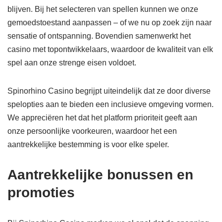
blijven. Bij het selecteren van spellen kunnen we onze
gemoedstoestand aanpassen – of we nu op zoek zijn naar
sensatie of ontspanning. Bovendien samenwerkt het
casino met topontwikkelaars, waardoor de kwaliteit van elk
spel aan onze strenge eisen voldoet.
Spinorhino Casino begrijpt uiteindelijk dat ze door diverse
spelopties aan te bieden een inclusieve omgeving vormen.
We appreciëren het dat het platform prioriteit geeft aan
onze persoonlijke voorkeuren, waardoor het een
aantrekkelijke bestemming is voor elke speler.
Aantrekkelijke bonussen en
promoties