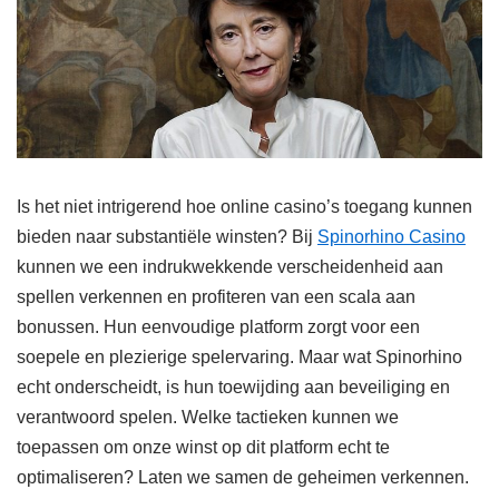
Is het niet intrigerend hoe online casino’s toegang kunnen
bieden naar substantiële winsten? Bij
Spinorhino Casino
kunnen we een indrukwekkende verscheidenheid aan
spellen verkennen en profiteren van een scala aan
bonussen. Hun eenvoudige platform zorgt voor een
soepele en plezierige spelervaring. Maar wat Spinorhino
echt onderscheidt, is hun toewijding aan beveiliging en
verantwoord spelen. Welke tactieken kunnen we
toepassen om onze winst op dit platform echt te
optimaliseren? Laten we samen de geheimen verkennen.