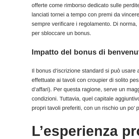
offerte come rimborso dedicato sulle perdit
lanciati tornei a tempo con premi da vincer
sempre verificare i regolamento. Di norma, l
per sbloccare un bonus.
Impatto del bonus di benvenut
Il bonus d’iscrizione standard si può usar
effettuate ai tavoli con croupier di solito p
d’affari). Per questa ragione, serve un mag
condizioni. Tuttavia, quel capitale aggiuntivo
propri tavoli preferiti, con un rischio un po’
L’esperienza pr