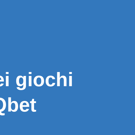
i giochi
Qbet