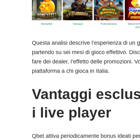
Questa analisi descrive l’esperienza di un gi
partendo su sei mesi di gioco effettivo. Disc
fare dei dealer, l’effetto delle promozioni. 
piattaforma a chi gioca in Italia.
Vantaggi esclus
i live player
Qbet attiva periodicamente bonus ideati per