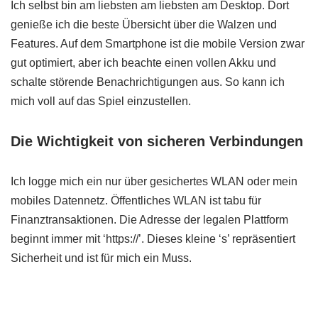
Ich selbst bin am liebsten am liebsten am Desktop. Dort
genieße ich die beste Übersicht über die Walzen und
Features. Auf dem Smartphone ist die mobile Version zwar
gut optimiert, aber ich beachte einen vollen Akku und
schalte störende Benachrichtigungen aus. So kann ich
mich voll auf das Spiel einzustellen.
Die Wichtigkeit von sicheren Verbindungen
Ich logge mich ein nur über gesichertes WLAN oder mein
mobiles Datennetz. Öffentliches WLAN ist tabu für
Finanztransaktionen. Die Adresse der legalen Plattform
beginnt immer mit ‘https://’. Dieses kleine ‘s’ repräsentiert
Sicherheit und ist für mich ein Muss.