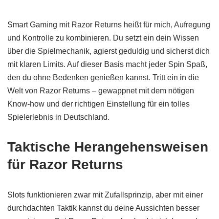
Smart Gaming mit Razor Returns heißt für mich, Aufregung
und Kontrolle zu kombinieren. Du setzt ein dein Wissen
über die Spielmechanik, agierst geduldig und sicherst dich
mit klaren Limits. Auf dieser Basis macht jeder Spin Spaß,
den du ohne Bedenken genießen kannst. Tritt ein in die
Welt von Razor Returns – gewappnet mit dem nötigen
Know-how und der richtigen Einstellung für ein tolles
Spielerlebnis in Deutschland.
Taktische Herangehensweisen
für Razor Returns
Slots funktionieren zwar mit Zufallsprinzip, aber mit einer
durchdachten Taktik kannst du deine Aussichten besser