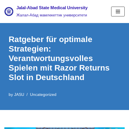
Jalal-Abad State Medical University
Жалал-Абад мамлекеттик университети
Skip
to
content
Ratgeber für optimale
Strategien:
Verantwortungsvolles
Spielen mit Razor Returns
Slot in Deutschland
by
JASU
Uncategorized