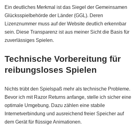
Ein deutliches Merkmal ist das Siegel der Gemeinsamen
Glücksspielbehörde der Länder (GGL). Deren
Lizenznummer muss auf der Website deutlich erkennbar
sein. Diese Transparenz ist aus meiner Sicht die Basis für
zuverlässiges Spielen.
Technische Vorbereitung für
reibungsloses Spielen
Nichts trübt den Spielspaß mehr als technische Probleme.
Bevor ich mit Razor Returns anfange, stelle ich sicher eine
optimale Umgebung. Dazu zählen eine stabile
Internetverbindung und ausreichend freier Speicher auf
dem Gerät für flüssige Animationen.