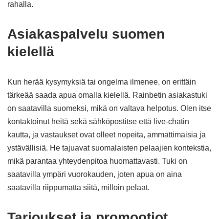
rahalla.
Asiakaspalvelu suomen
kielellä
Kun herää kysymyksiä tai ongelma ilmenee, on erittäin
tärkeää saada apua omalla kielellä. Rainbetin asiakastuki
on saatavilla suomeksi, mikä on valtava helpotus. Olen itse
kontaktoinut heitä sekä sähköpostitse että live-chatin
kautta, ja vastaukset ovat olleet nopeita, ammattimaisia ja
ystävällisiä. He tajuavat suomalaisten pelaajien kontekstia,
mikä parantaa yhteydenpitoa huomattavasti. Tuki on
saatavilla ympäri vuorokauden, joten apua on aina
saatavilla riippumatta siitä, milloin pelaat.
Tarjoukset ja promootiot