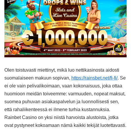
Olen toistuvasti miettinyt, mikä luo nettikasinosta aidosti
suomalaiseen makuun sopivan,
https://rainsbet.net/fi-fi/
. Se
ei ole vain pelivalikoimaan, vaan kokonaisuus, joka ottaa
huomioon meidän toiveemme: varmuuden, nopeat maksut,
suomea puhuvan asiakaspalvelun ja luonnollisesti sen,
että rahaliikenteessä ei ilmene turhia kustannuksia.
Rainbet Casino on yksi niistä harvoista alustoista, jotka
ovat pystyneet kokoamaan nämä kaikki tekijät luotettavasti.