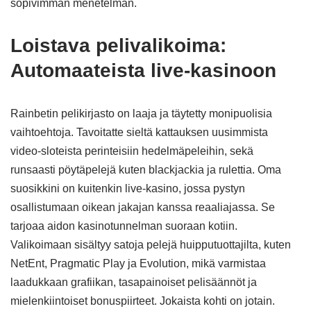
sopivimman menetelmän.
Loistava pelivalikoima:
Automaateista live-kasinoon
Rainbetin pelikirjasto on laaja ja täytetty monipuolisia
vaihtoehtoja. Tavoitatte sieltä kattauksen uusimmista
video-sloteista perinteisiin hedelmäpeleihin, sekä
runsaasti pöytäpelejä kuten blackjackia ja rulettia. Oma
suosikkini on kuitenkin live-kasino, jossa pystyn
osallistumaan oikean jakajan kanssa reaaliajassa. Se
tarjoaa aidon kasinotunnelman suoraan kotiin.
Valikoimaan sisältyy satoja pelejä huipputuottajilta, kuten
NetEnt, Pragmatic Play ja Evolution, mikä varmistaa
laadukkaan grafiikan, tasapainoiset pelisäännöt ja
mielenkiintoiset bonuspiirteet. Jokaista kohti on jotain.