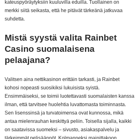
kateuspyöräytyksiin kuuluvilla eduilla. Tuollainen on
merkki siitä seikasta, että he pitävät tärkeänä jatkuvaa
suhdetta.
Mistä syystä valita Rainbet
Casino suomalaisena
pelaajana?
Valitsen aina nettikasinon erittäin tarkasti, ja Rainbet
kohosi nopeasti suosikiksi lukuisista syistä.
Ensimmäiseksi, se toimii luotettavasti suomalaisten kanssa
ilman, että tarvitsee huolehtia luvattomasta toiminnasta.
Sen lisenssinsä ja turvatoimensa ovat kunnossa, mikä
antaa mielenrauhan keskittyä peliin. Toisella sijalla, kaikki
on saatavissa suomeksi – sivusto, asiakaspalvelu ja
tärkeimmät pelisäännöt. Kolmanneksi mainittakoon,