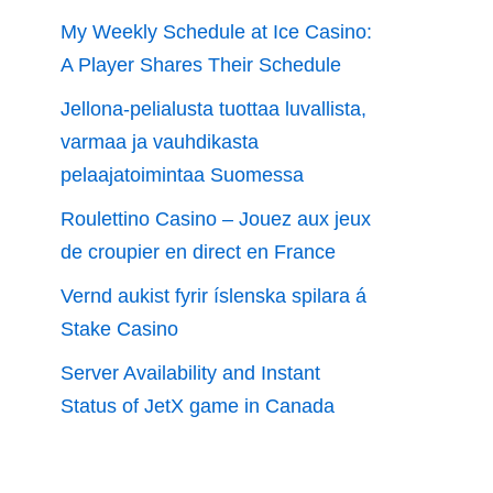
My Weekly Schedule at Ice Casino:
A Player Shares Their Schedule
Jellona-pelialusta tuottaa luvallista,
varmaa ja vauhdikasta
pelaajatoimintaa Suomessa
Roulettino Casino – Jouez aux jeux
de croupier en direct en France
Vernd aukist fyrir íslenska spilara á
Stake Casino
Server Availability and Instant
Status of JetX game in Canada