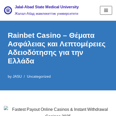
Jalal-Abad State Medical University
Жалал-Абад мамлекеттик университети
Skip
to
content
Rainbet Casino – Θέματα
Ασφάλειας και Λεπτομέρειες
Αδειοδότησης για την
Ελλάδα
by
JASU
Uncategorized