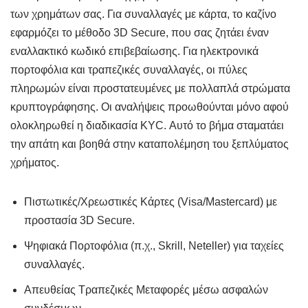
των χρημάτων σας. Για συναλλαγές με κάρτα, το καζίνο
εφαρμόζει το μέθοδο 3D Secure, που σας ζητάει έναν
εναλλακτικό κωδικό επιβεβαίωσης. Για ηλεκτρονικά
πορτοφόλια και τραπεζικές συναλλαγές, οι πύλες
πληρωμών είναι προστατευμένες με πολλαπλά στρώματα
κρυπτογράφησης. Οι αναλήψεις προωθούνται μόνο αφού
ολοκληρωθεί η διαδικασία KYC. Αυτό το βήμα σταματάει
την απάτη και βοηθά στην καταπολέμηση του ξεπλύματος
χρήματος.
Πιστωτικές/Χρεωστικές Κάρτες (Visa/Mastercard) με
προστασία 3D Secure.
Ψηφιακά Πορτοφόλια (π.χ., Skrill, Neteller) για ταχείες
συναλλαγές.
Απευθείας Τραπεζικές Μεταφορές μέσω ασφαλών