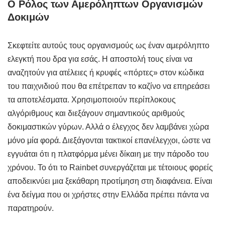
Ο Ρόλος των Αμερόληπτων Οργανισμών
Δοκιμών
Σκεφτείτε αυτούς τους οργανισμούς ως έναν αμερόληπτο
ελεγκτή που δρα για εσάς. Η αποστολή τους είναι να
αναζητούν για ατέλειες ή κρυφές «πόρτες» στον κώδικα
του παιχνιδιού που θα επέτρεπαν το καζίνο να επηρεάσει
τα αποτελέσματα. Χρησιμοποιούν περίπλοκους
αλγόριθμους και διεξάγουν σημαντικούς αριθμούς
δοκιμαστικών γύρων. Αλλά ο έλεγχος δεν λαμβάνει χώρα
μόνο μία φορά. Διεξάγονται τακτικοί επανέλεγχοι, ώστε να
εγγυάται ότι η πλατφόρμα μένει δίκαιη με την πάροδο του
χρόνου. Το ότι το Rainbet συνεργάζεται με τέτοιους φορείς
αποδεικνύει μια ξεκάθαρη προτίμηση στη διαφάνεια. Είναι
ένα δείγμα που οι χρήστες στην Ελλάδα πρέπει πάντα να
παρατηρούν.