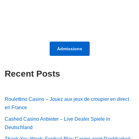
Admissions
Recent Posts
Roulettino Casino – Jouez aux jeux de croupier en direct
en France
Cashed Casino Anbieter – Live Dealer Spiele in
Deutschland
Thank You Week: Festival Play Casino zeigt Dankbarkeit