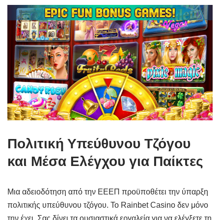
Πολιτική Υπεύθυνου Τζόγου
και Μέσα Ελέγχου για Παίκτες
Μια αδειοδότηση από την ΕΕΕΠ προϋποθέτει την ύπαρξη
πολιτικής υπεύθυνου τζόγου. Το Rainbet Casino δεν μόνο
την έχει. Σας δίνει τα ουσιαστικά εργαλεία για να ελέγξετε τη