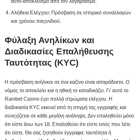
αυτο-αποκλεισμό από τον λογαριασμό.
Αλήθεια Ελέγχου: Πρόσβαση σε ιστορικό συναλλαγών
και χρόνου παιχνιδιού.
Φύλαξη Ανηλίκων και
Διαδικασίες Επαλήθευσης
Ταυτότητας (KYC)
Η πρόσβαση ανήλικοι σε ένα καζίνο είναι απαράδεκτο. Ο
νόμος το αποκλείει και η ηθική το καταδικάζει. Γι’ αυτό το
Rainbet Casino έχει πολλά στρώματα ελέγχου. Η
διαδικασία KYC εκκινεί από τη στιγμή της εγγραφής και
συνεχίζεται σε κάθε μεγάλη ανάληψη. Δεν επαληθεύει μόνο
ότι είστε άνω των 18. Επαληθεύει ότι είστε εσείς που λέτε
ότι είστε. Θα σας ζητηθούν έγγραφα: ταυτότητα ή