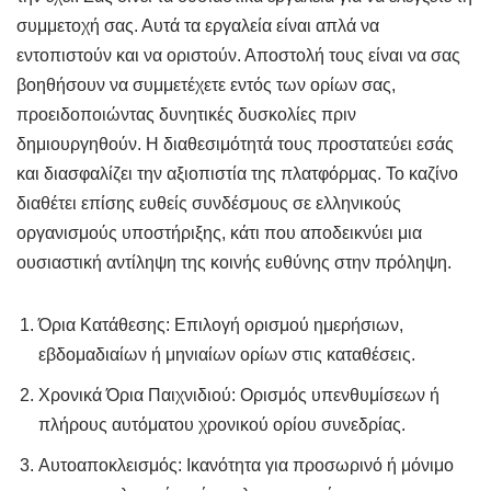
συμμετοχή σας. Αυτά τα εργαλεία είναι απλά να
εντοπιστούν και να οριστούν. Αποστολή τους είναι να σας
βοηθήσουν να συμμετέχετε εντός των ορίων σας,
προειδοποιώντας δυνητικές δυσκολίες πριν
δημιουργηθούν. Η διαθεσιμότητά τους προστατεύει εσάς
και διασφαλίζει την αξιοπιστία της πλατφόρμας. Το καζίνο
διαθέτει επίσης ευθείς συνδέσμους σε ελληνικούς
οργανισμούς υποστήριξης, κάτι που αποδεικνύει μια
ουσιαστική αντίληψη της κοινής ευθύνης στην πρόληψη.
Όρια Κατάθεσης: Επιλογή ορισμού ημερήσιων,
εβδομαδιαίων ή μηνιαίων ορίων στις καταθέσεις.
Χρονικά Όρια Παιχνιδιού: Ορισμός υπενθυμίσεων ή
πλήρους αυτόματου χρονικού ορίου συνεδρίας.
Αυτοαποκλεισμός: Ικανότητα για προσωρινό ή μόνιμο