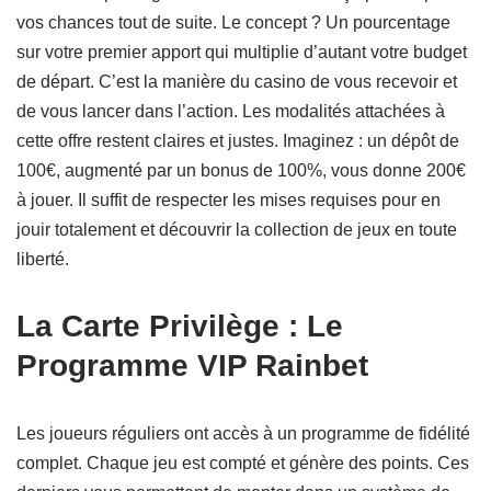
vos chances tout de suite. Le concept ? Un pourcentage
sur votre premier apport qui multiplie d’autant votre budget
de départ. C’est la manière du casino de vous recevoir et
de vous lancer dans l’action. Les modalités attachées à
cette offre restent claires et justes. Imaginez : un dépôt de
100€, augmenté par un bonus de 100%, vous donne 200€
à jouer. Il suffit de respecter les mises requises pour en
jouir totalement et découvrir la collection de jeux en toute
liberté.
La Carte Privilège : Le
Programme VIP Rainbet
Les joueurs réguliers ont accès à un programme de fidélité
complet. Chaque jeu est compté et génère des points. Ces