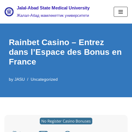
Jalal-Abad State Medical University
Жалал-Абад мамлекеттик университети
Skip
to
content
Rainbet Casino – Entrez
dans l’Espace des Bonus en
France
by
JASU
Uncategorized