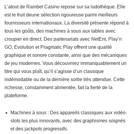
L’atout de Rainbet Casino repose sur sa ludothèque. Elle
est le fruit deune sélection rigoureuse parmi meilleurs
fournisseurs internationaux. La diversité présente répond à
tous les goûts, des machines à sous aux tables avec
croupier en direct. Des partenariats avec NetEnt, Play’n
GO, Evolution et Pragmatic Play offrent une qualité
graphique et sonore constante, ainsi que des mécaniques
de jeu modernes. Vous découvrirez immanquablement un
titre qui vous plaît, qu’il s’agisse d’un classique
indémodable ou de la dernière sortie très attendue. Cette
richesse, constamment alimentée, fait la fierté de la
plateforme.
Machines à sous : Des appareils classiques aux vidéo-
slots les plus innovants, avec des graphismes soignés
et des jackpots progressifs.