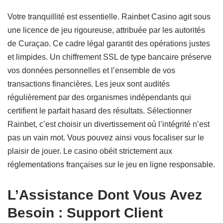
Votre tranquillité est essentielle. Rainbet Casino agit sous
une licence de jeu rigoureuse, attribuée par les autorités
de Curaçao. Ce cadre légal garantit des opérations justes
et limpides. Un chiffrement SSL de type bancaire préserve
vos données personnelles et l’ensemble de vos
transactions financières. Les jeux sont audités
régulièrement par des organismes indépendants qui
certifient le parfait hasard des résultats. Sélectionner
Rainbet, c’est choisir un divertissement où l’intégrité n’est
pas un vain mot. Vous pouvez ainsi vous focaliser sur le
plaisir de jouer. Le casino obéit strictement aux
réglementations françaises sur le jeu en ligne responsable.
L’Assistance Dont Vous Avez
Besoin : Support Client