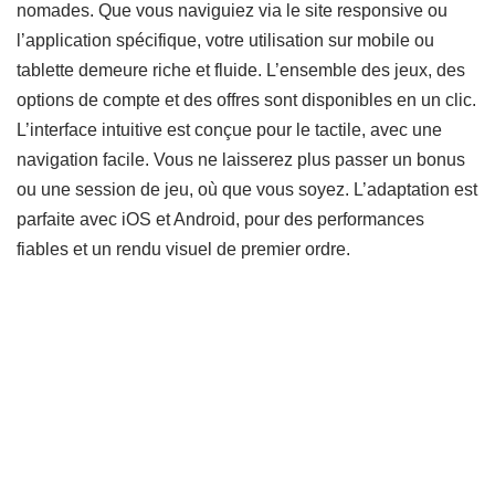
nomades. Que vous naviguiez via le site responsive ou
l’application spécifique, votre utilisation sur mobile ou
tablette demeure riche et fluide. L’ensemble des jeux, des
options de compte et des offres sont disponibles en un clic.
L’interface intuitive est conçue pour le tactile, avec une
navigation facile. Vous ne laisserez plus passer un bonus
ou une session de jeu, où que vous soyez. L’adaptation est
parfaite avec iOS et Android, pour des performances
fiables et un rendu visuel de premier ordre.