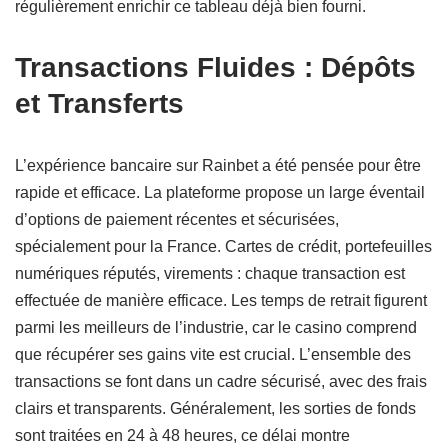
régulièrement enrichir ce tableau déjà bien fourni.
Transactions Fluides : Dépôts
et Transferts
L’expérience bancaire sur Rainbet a été pensée pour être
rapide et efficace. La plateforme propose un large éventail
d’options de paiement récentes et sécurisées,
spécialement pour la France. Cartes de crédit, portefeuilles
numériques réputés, virements : chaque transaction est
effectuée de manière efficace. Les temps de retrait figurent
parmi les meilleurs de l’industrie, car le casino comprend
que récupérer ses gains vite est crucial. L’ensemble des
transactions se font dans un cadre sécurisé, avec des frais
clairs et transparents. Généralement, les sorties de fonds
sont traitées en 24 à 48 heures, ce délai montre