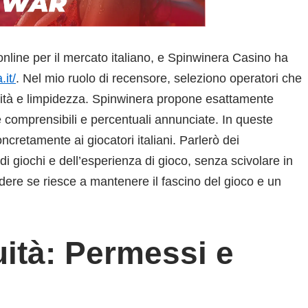
nline per il mercato italiano, e Spinwinera Casino ha
.it/
. Nel mio ruolo di recensore, seleziono operatori che
quità e limpidezza. Spinwinera propone esattamente
e comprensibili e percentuali annunciate. In queste
ncretamente ai giocatori italiani. Parlerò dei
i giochi e dell’esperienza di gioco, senza scivolare in
ere se riesce a mantenere il fascino del gioco e un
uità: Permessi e