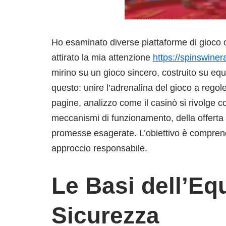
Ho esaminato diverse piattaforme di gioco o
attirato la mia attenzione
https://spinswinera
mirino su un gioco sincero, costruito su e
questo: unire l’adrenalina del gioco a regol
pagine, analizzo come il casinò si rivolge co
meccanismi di funzionamento, della offerta d
promesse esagerate. L’obiettivo è comprend
approccio responsabile.
Le Basi dell’Eq
Sicurezza