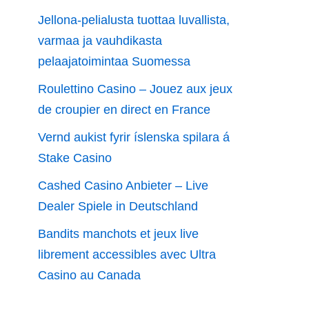
Jellona-pelialusta tuottaa luvallista,
varmaa ja vauhdikasta
pelaajatoimintaa Suomessa
Roulettino Casino – Jouez aux jeux
de croupier en direct en France
Vernd aukist fyrir íslenska spilara á
Stake Casino
Cashed Casino Anbieter – Live
Dealer Spiele in Deutschland
Bandits manchots et jeux live
librement accessibles avec Ultra
Casino au Canada