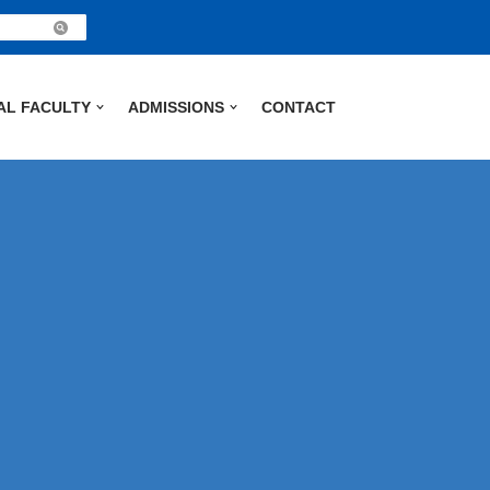
AL FACULTY
ADMISSIONS
CONTACT