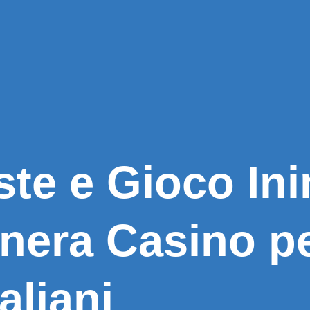
te e Gioco Ini
nera Casino pe
aliani