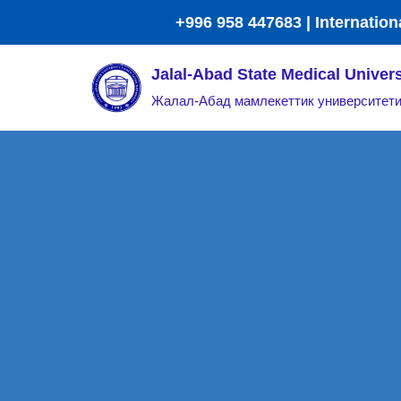
+996 958 447683 | Internation
Skip
Jalal-Abad State Medical Univers
to
Жалал-Абад мамлекеттик университет
content