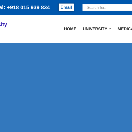
al: +918 015 939 834
Email
ity
HOME
UNIVERSITY
MEDIC
и