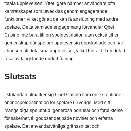
totala upplevelsen. Ytterligare nämner användare ofta
kamratskapet som utvecklas genom engagerande
funktioner, vilket gör att de kan få anslutning med andra
spelare. Detta samlade engagemang förvandlar Qbet
Casino inte bara till en speldestination utan också till en
gemenskap där spelare upplever sig uppskattade och har
chansen att dela sina upplevelser, vilket bidrar till en delad
resa av fängslande underhållning.
Slutsats
I slutändan utmärker sig Qbet Casino som en exceptionell
onlinespeldestination för spelare i Sverige. Med sitt
mångsidiga spelutbud, generösa bonusar och förpliktelse
för säkerhet, tillgodoser det både noviser och erfarna
spelare. Det användarvänliga gränssnittet och