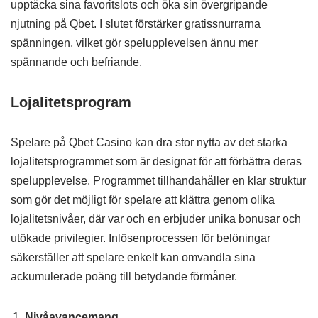
upptäcka sina favoritslots och öka sin övergripande
njutning på Qbet. I slutet förstärker gratissnurrarna
spänningen, vilket gör spelupplevelsen ännu mer
spännande och befriande.
Lojalitetsprogram
Spelare på Qbet Casino kan dra stor nytta av det starka
lojalitetsprogrammet som är designat för att förbättra deras
spelupplevelse. Programmet tillhandahåller en klar struktur
som gör det möjligt för spelare att klättra genom olika
lojalitetsnivåer, där var och en erbjuder unika bonusar och
utökade privilegier. Inlösenprocessen för belöningar
säkerställer att spelare enkelt kan omvandla sina
ackumulerade poäng till betydande förmåner.
Nivåavancemang