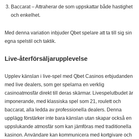
Baccarat – Attraherar de som uppskattar både hastighet
och enkelhet.
Med denna variation inbjuder Qbet spelare att ta till sig sin
egna spelstil och taktik.
Live-återförsäljarupplevelse
Upplev känslan i live-spel med Qbet Casinos erbjudanden
med live dealers, som ger spelarna en verklig
casinoatmosfär direkt till deras skärmar. Livespelutbudet är
imponerande, med klassiska spel som 21, roulett och
baccarat, alla ledda av professionella dealers. Denna
upplägg förstärker inte bara känslan utan skapar också en
uppslukande atmosfär som kan jämföras med traditionella
kasinon. Användare kan kommunicera med kortgivare och