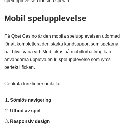
spelupplevelsen för sina spelare.
Mobil spelupplevelse
På Qbet Casino är den mobila spelupplevelsen utformad
för att komplettera den starka kundsupport som spelarna
har blivit vana vid. Med fokus på mobilförbättring kan
användarna uppleva en fri spelupplevelse som ryms
perfekt i fickan.
Centrala funktioner omfattar:
Sömlös navigering
Utbud av spel
Responsiv design