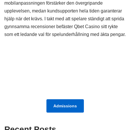
mobilanpassningen förstärker den övergripande
upplevelsen, medan kundsupporten hela tiden garanterar
hjälp när det krävs. I takt med att spelare ständigt att sprida
gynnsamma recensioner befäster Qbet Casino sitt rykte
som ett ledande val för spelunderhållning med äkta pengar.
Admissions
Recent Posts