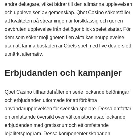
andra deltagare, vilket bidrar till den allmänna upplevelsen
och upplevelsen av gemenskap. Qbet Casino säkerställer
att kvaliteten på streamingen är förstklassig och ger en
oavbruten upplevelse från det ögonblick spelet startar. För
dem som söker möjligheten i en äkta kasinoupplevelse
utan att lämna bostaden är Qbets spel med live dealers ett
utmärkt alternativ.
Erbjudanden och kampanjer
Qbet Casino tillhandahåller en serie lockande belöningar
och erbjudanden utformade för att förbättra
användarupplevelsen för svenska spelare. Dessa omfattar
en omfattande översikt över välkomstbonusar, lockande
erbjudanden med gratissnurr och ett omfattande
lojalitetsprogram. Dessa komponenter skapar en