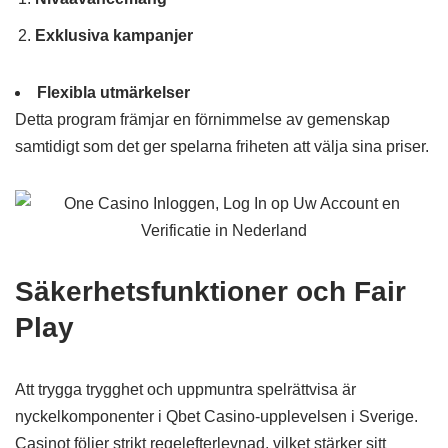
Exklusiva kampanjer
Flexibla utmärkelser
Detta program främjar en förnimmelse av gemenskap
samtidigt som det ger spelarna friheten att välja sina priser.
Säkerhetsfunktioner och Fair
Play
Att trygga trygghet och uppmuntra spelrättvisa är
nyckelkomponenter i Qbet Casino-upplevelsen i Sverige.
Casinot följer strikt regelefterlevnad, vilket stärker sitt