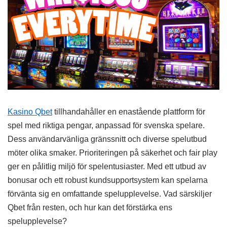
Kasino Qbet
tillhandahåller en enastående plattform för
spel med riktiga pengar, anpassad för svenska spelare.
Dess användarvänliga gränssnitt och diverse spelutbud
möter olika smaker. Prioriteringen på säkerhet och fair play
ger en pålitlig miljö för spelentusiaster. Med ett utbud av
bonusar och ett robust kundsupportsystem kan spelarna
förvänta sig en omfattande spelupplevelse. Vad särskiljer
Qbet från resten, och hur kan det förstärka ens
spelupplevelse?