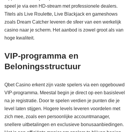
speel je via een HD-stream met professionele dealers.
Titels als Live Roulette, Live Blackjack en gameshows
zoals Dream Catcher leveren de sfeer van een werkelijk
casino naar je scherm. Het aanbod is zowel groot als van
hoge kwaliteit.
VIP-programma en
Beloningsstructuur
Qbet Casino erkent zijn vaste spelers via een opgebouwd
VIP-programma. Meestal begin je direct op een basislevel
na je registratie. Door te spelen verdien je punten die je
level laten stijgen. Hogere levels leveren voordelen met
zich mee, zoals een persoonlijke accountmanager,
snellere uitbetalingen en exclusieve bonusaanbiedingen.