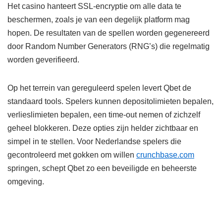
Het casino hanteert SSL-encryptie om alle data te
beschermen, zoals je van een degelijk platform mag
hopen. De resultaten van de spellen worden gegenereerd
door Random Number Generators (RNG’s) die regelmatig
worden geverifieerd.
Op het terrein van gereguleerd spelen levert Qbet de
standaard tools. Spelers kunnen depositolimieten bepalen,
verlieslimieten bepalen, een time-out nemen of zichzelf
geheel blokkeren. Deze opties zijn helder zichtbaar en
simpel in te stellen. Voor Nederlandse spelers die
gecontroleerd met gokken om willen
crunchbase.com
springen, schept Qbet zo een beveiligde en beheerste
omgeving.