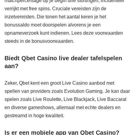
matchpercentage op je begin drie stortingen, incidenteel
verrijkt met free spins. Cruciale vereisten zijn de
inzetvereisten. Die tonen het aantal keren je het
bonussaldo moet doorspelen alvorens je een
opnameverzoek kunt indienen. Lees deze voorwaarden
steeds in de bonusvoorwaarden.
Biedt Qbet Casino live dealer tafelspelen
aan?
Zeker, Qbet kent een groot Live Casino aanbod met
spellen van providers zoals Evolution Gaming. Je kan daar
spelen zoals Live Roulette, Live Blackjack, Live Baccarat
en diverse gameshows, allemaal met echte dealers en
gestreamd in hoge kwaliteit.
Is er een mobiele app van Qbet Casino?