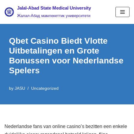
Jalal-Abad State Medical University
Жалал-Абад мамлекеттик университети
Skip
to
content
Qbet Casino Biedt Vlotte
Uitbetalingen en Grote
Bonussen voor Nederlandse
Spelers
by
JASU
Uncategorized
Nederlandse fans van online casino’s bezitten een enkele