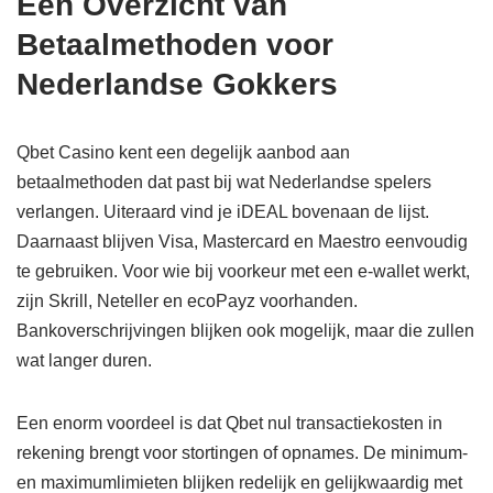
Een Overzicht van
Betaalmethoden voor
Nederlandse Gokkers
Qbet Casino kent een degelijk aanbod aan
betaalmethoden dat past bij wat Nederlandse spelers
verlangen. Uiteraard vind je iDEAL bovenaan de lijst.
Daarnaast blijven Visa, Mastercard en Maestro eenvoudig
te gebruiken. Voor wie bij voorkeur met een e-wallet werkt,
zijn Skrill, Neteller en ecoPayz voorhanden.
Bankoverschrijvingen blijken ook mogelijk, maar die zullen
wat langer duren.
Een enorm voordeel is dat Qbet nul transactiekosten in
rekening brengt voor stortingen of opnames. De minimum-
en maximumlimieten blijken redelijk en gelijkwaardig met