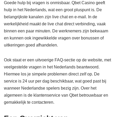
Goede hulp bij vragen is onmisbaar. Qbet Casino geeft
hulp in het Nederlands, wat een groot pluspunt is. De
belangrijkste kanalen zijn live chat en e-mail. In de
werkelijkheid maakt de live chat direct verbinding, vaak
binnen een paar minuten. De werknemers zijn bekwaam
en kunnen ook ingewikkelde vragen over bonussen of
uitkeringen goed afhandelen.
Ook staat er een uitvoerige FAQ-sectie op de website, met
veelgestelde vragen in het Nederlands beantwoord.
Hiermee los je simpele problemen direct zelf op. De
service is 24 uur per dag beschikbaar, wat goed past bij
wanneer Nederlandse spelers bezig zijn. Over het
algemeen is de klantenservice van Qbet betrouwbaar en
gemakkelijk te contacteren.