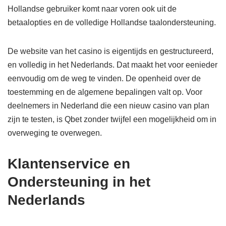
Hollandse gebruiker komt naar voren ook uit de
betaalopties en de volledige Hollandse taalondersteuning.
De website van het casino is eigentijds en gestructureerd,
en volledig in het Nederlands. Dat maakt het voor eenieder
eenvoudig om de weg te vinden. De openheid over de
toestemming en de algemene bepalingen valt op. Voor
deelnemers in Nederland die een nieuw casino van plan
zijn te testen, is Qbet zonder twijfel een mogelijkheid om in
overweging te overwegen.
Klantenservice en
Ondersteuning in het
Nederlands