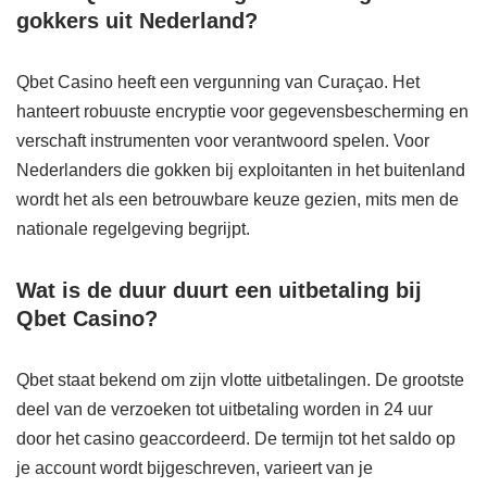
gokkers uit Nederland?
Qbet Casino heeft een vergunning van Curaçao. Het
hanteert robuuste encryptie voor gegevensbescherming en
verschaft instrumenten voor verantwoord spelen. Voor
Nederlanders die gokken bij exploitanten in het buitenland
wordt het als een betrouwbare keuze gezien, mits men de
nationale regelgeving begrijpt.
Wat is de duur duurt een uitbetaling bij
Qbet Casino?
Qbet staat bekend om zijn vlotte uitbetalingen. De grootste
deel van de verzoeken tot uitbetaling worden in 24 uur
door het casino geaccordeerd. De termijn tot het saldo op
je account wordt bijgeschreven, varieert van je