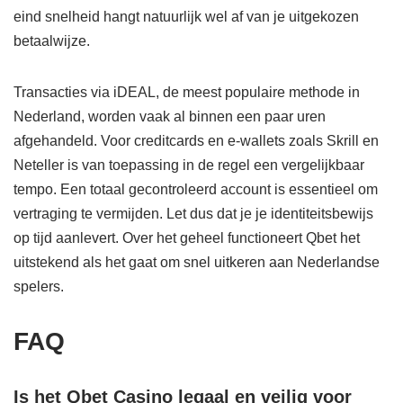
eind snelheid hangt natuurlijk wel af van je uitgekozen
betaalwijze.
Transacties via iDEAL, de meest populaire methode in
Nederland, worden vaak al binnen een paar uren
afgehandeld. Voor creditcards en e-wallets zoals Skrill en
Neteller is van toepassing in de regel een vergelijkbaar
tempo. Een totaal gecontroleerd account is essentieel om
vertraging te vermijden. Let dus dat je je identiteitsbewijs
op tijd aanlevert. Over het geheel functioneert Qbet het
uitstekend als het gaat om snel uitkeren aan Nederlandse
spelers.
FAQ
Is het Qbet Casino legaal en veilig voor