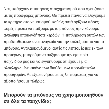
Ναι, υπάρχουν απαιτήσεις στοιχηματισμού που σχετίζονται
με τις προσφορές μπόνους. Θα πρέπει πάντα να ελέγχουμε
τα κριτήρια στοιχηματισμού, καθώς αυτά ορίζουν πόσες
φορές πρέπει να παίξουμε με το μπόνους πριν κάνουμε
ανάληψη οποιωνδήποτε κερδών. Η εκπλήρωση αυτών των
προϋποθέσεων είναι αναγκαία για την επιλεξιμότητα για το
μπόνους. Αντιλαμβανόμενοι αυτές τις λεπτομέρειες εκ των
προτέρων, μπορούμε να αυξήσουμε την εμπειρία
παιχνιδιού μας και να εγγυηθούμε ότι έχουμε μια
ολοκληρωμένη εικόνα των διαθέσιμων προωθητικών
προσφορών. Ας εξερευνήσουμε τις λεπτομέρειες για να
αξιοποιήσουμε πλήρως!
Μπορούν τα μπόνους να χρησιμοποιηθούν
σε όλα τα παιχνίδια;