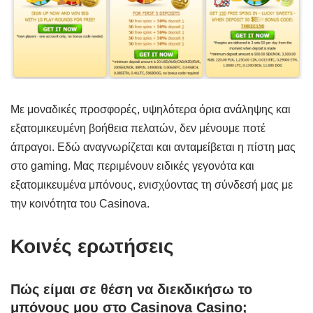
Με μοναδικές προσφορές, υψηλότερα όρια ανάληψης και
εξατομικευμένη βοήθεια πελατών, δεν μένουμε ποτέ
άπραγοι. Εδώ αναγνωρίζεται και ανταμείβεται η πίστη μας
στο gaming. Μας περιμένουν ειδικές γεγονότα και
εξατομικευμένα μπόνους, ενισχύοντας τη σύνδεσή μας με
την κοινότητα του Casinova.
Κοινές ερωτήσεις
Πώς είμαι σε θέση να διεκδικήσω το
μπόνους μου στο Casinova Casino;