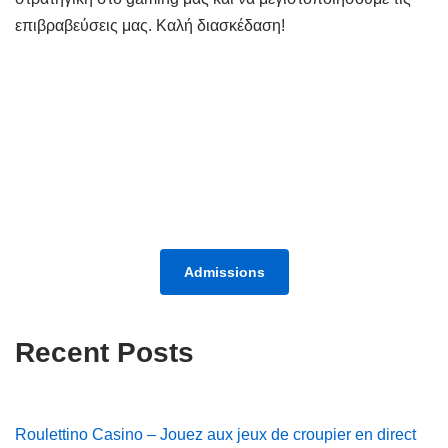
επιβραβεύσεις μας. Καλή διασκέδαση!
Admissions
Recent Posts
Roulettino Casino – Jouez aux jeux de croupier en direct