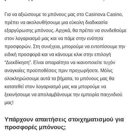
Για να αξιώσουμε το μπόνους μας στο Casinova Casino,
πρέπει να ακολουθήσουμε μια εύκολη διαδικασία
εξαργύρωσης μπόνους. Αρχικά, θα πρέπει να συνδεθούμε
στον λογαριασμό μας και να πάμε στην ενότητα
προσφορών. Στη συνέχεια, μπορούμε να εντοπίσουμε την
ειδική προσφορά και να κάνουμε κλικ στην επιλογή
“Διεκδίκηση”. Είναι απαραίτητο να ικανοποιείτε τυχόν
αναγκαίες προϋποθέσεις πριν προχωρήσετε. Μόλις
ολοκληρώσουμε αυτά τα βήματα, το μπόνους μας θα
κατατεθεί στον λογαριασμό μας και μπορούμε να
ξεκινήσουμε να απολαμβάνουμε την εμπειρία παιχνιδιού
μας!
Υπάρχουν απαιτήσεις στοιχηματισμού για
προσφορές μπόνους;