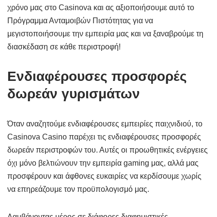
χρόνο μας στο Casinova και ας αξιοποιήσουμε αυτό το
Πρόγραμμα Ανταμοιβών Πιστότητας για να
μεγιστοποιήσουμε την εμπειρία μας και να ξαναβρούμε τη
διασκέδαση σε κάθε περιστροφή!
Ενδιαφέρουσες προσφορές
δωρεάν γυρισμάτων
Όταν αναζητούμε ενδιαφέρουσες εμπειρίες παιχνιδιού, το
Casinova Casino παρέχει τις ενδιαφέρουσες προσφορές
δωρεάν περιστροφών του. Αυτές οι προωθητικές ενέργειες
όχι μόνο βελτιώνουν την εμπειρία gaming μας, αλλά μας
προσφέρουν και άφθονες ευκαιρίες να κερδίσουμε χωρίς
να επηρεάζουμε τον προϋπολογισμό μας.
Λαμβάνοντας μέρος σε διάφορες διαφημιστικές