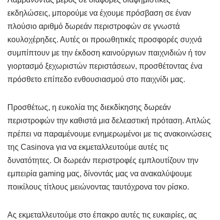
εκδηλώσεις, μπορούμε να έχουμε πρόσβαση σε έναν
πλούσιο αριθμό δωρεάν περιστροφών σε γνωστά
κουλοχέρηδες. Αυτές οι προωθητικές προσφορές συχνά
συμπίπτουν με την έκδοση καινούργιων παιχνιδιών ή τον
γιορτασμό ξεχωριστών περιστάσεων, προσθέτοντας ένα
πρόσθετο επίπεδο ενθουσιασμού στο παιχνίδι μας.
Προσθέτως, η ευκολία της διεκδίκησης δωρεάν
περιστροφών την καθιστά μια δελεαστική πρόταση. Απλώς
πρέπει να παραμένουμε ενημερωμένοι με τις ανακοινώσεις
της Casinova για να εκμεταλλευτούμε αυτές τις
δυνατότητες. Οι δωρεάν περιστροφές εμπλουτίζουν την
εμπειρία gaming μας, δίνοντάς μας να ανακαλύψουμε
ποικίλους τίτλους μειώνοντας ταυτόχρονα τον ρίσκο.
Ας εκμεταλλευτούμε στο έπακρο αυτές τις ευκαιρίες, ας