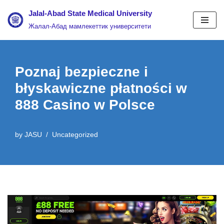
Jalal-Abad State Medical University
Жалал-Абад мамлекеттик университети
Skip
to
content
Poznaj bezpieczne i
błyskawiczne płatności w
888 Casino w Polsce
by
JASU
Uncategorized