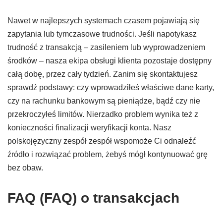
Nawet w najlepszych systemach czasem pojawiają się
zapytania lub tymczasowe trudności. Jeśli napotykasz
trudność z transakcją – zasileniem lub wyprowadzeniem
środków – nasza ekipa obsługi klienta pozostaje dostępny
całą dobę, przez cały tydzień. Zanim się skontaktujesz
sprawdź podstawy: czy wprowadziłeś właściwe dane karty,
czy na rachunku bankowym są pieniądze, bądź czy nie
przekroczyłeś limitów. Nierzadko problem wynika też z
konieczności finalizacji weryfikacji konta. Nasz
polskojęzyczny zespół zespół wspomoże Ci odnaleźć
źródło i rozwiązać problem, żebyś mógł kontynuować grę
bez obaw.
FAQ (FAQ) o transakcjach