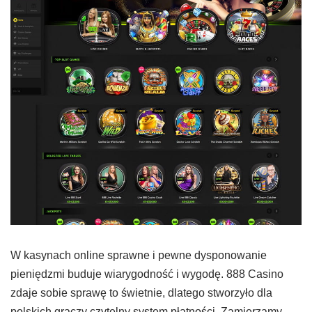
W kasynach online sprawne i pewne dysponowanie
pieniędzmi buduje wiarygodność i wygodę. 888 Casino
zdaje sobie sprawę to świetnie, dlatego stworzyło dla
polskich graczy czytelny system płatności. Zamierzamy,