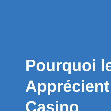
Pourquoi l
Apprécient
Casino