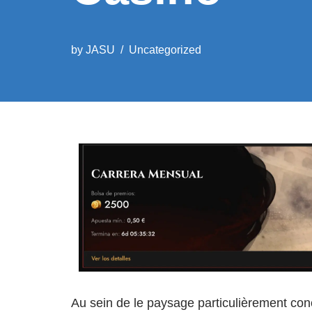
by
JASU
Uncategorized
Au sein de le paysage particulièrement con