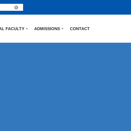
AL FACULTY
ADMISSIONS
CONTACT