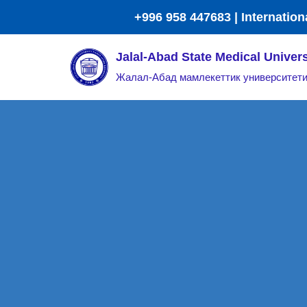
+996 958 447683 | Internation
Skip
Jalal-Abad State Medical Univers
to
Жалал-Абад мамлекеттик университет
content