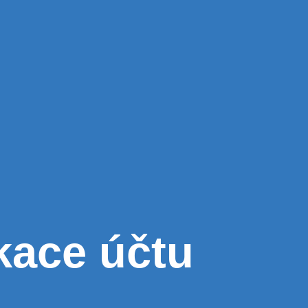
ikace účtu