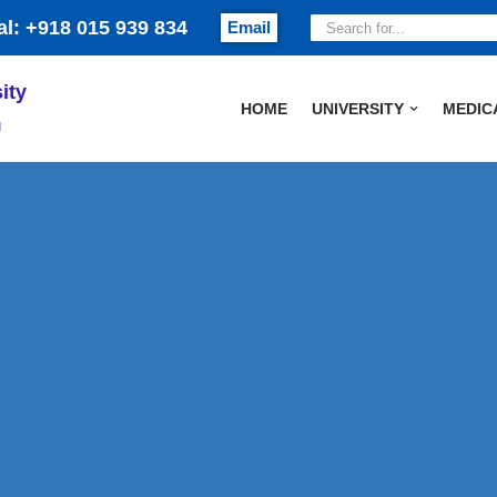
al: +918 015 939 834
Email
ity
HOME
UNIVERSITY
MEDIC
и