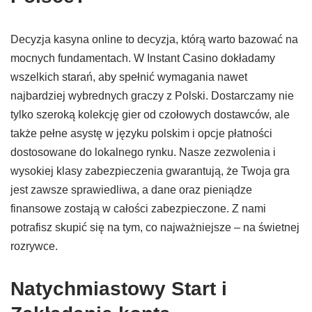
Decyzja kasyna online to decyzja, którą warto bazować na
mocnych fundamentach. W Instant Casino dokładamy
wszelkich starań, aby spełnić wymagania nawet
najbardziej wybrednych graczy z Polski. Dostarczamy nie
tylko szeroką kolekcję gier od czołowych dostawców, ale
także pełne asystę w języku polskim i opcje płatności
dostosowane do lokalnego rynku. Nasze zezwolenia i
wysokiej klasy zabezpieczenia gwarantują, że Twoja gra
jest zawsze sprawiedliwa, a dane oraz pieniądze
finansowe zostają w całości zabezpieczone. Z nami
potrafisz skupić się na tym, co najważniejsze – na świetnej
rozrywce.
Natychmiastowy Start i