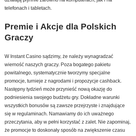
telefonach i tabletach.
Premie i Akcje dla Polskich
Graczy
W Instant Casino sądzimy, że należy wynagradzać
wierność naszych graczy. Poza bogatego pakietu
powitalnego, systematycznie tworzymy specjalne
promocje, turnieje z nagrodami i propozycje cashback.
Następny tydzień może przynieść nową okazję do
podniesienia swojego budżetu gry. Dokładne warunki
wszystkich bonusów są zawsze przejrzyste i znajdujące
się w regulaminach. Namawiamy do ich uważnego
przeczytania, aby w pełni korzystać z zalet. Nie zapominaj,
że promocje to doskonały sposób na zwiększenie czasu