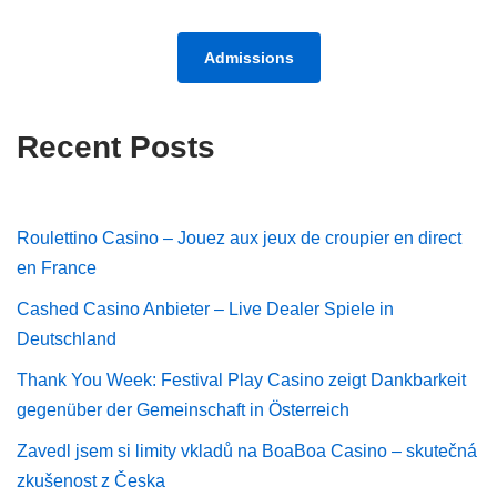
Admissions
Recent Posts
Roulettino Casino – Jouez aux jeux de croupier en direct
en France
Cashed Casino Anbieter – Live Dealer Spiele in
Deutschland
Thank You Week: Festival Play Casino zeigt Dankbarkeit
gegenüber der Gemeinschaft in Österreich
Zavedl jsem si limity vkladů na BoaBoa Casino – skutečná
zkušenost z Česka