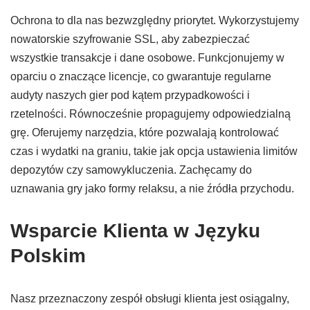
Ochrona to dla nas bezwzględny priorytet. Wykorzystujemy
nowatorskie szyfrowanie SSL, aby zabezpieczać
wszystkie transakcje i dane osobowe. Funkcjonujemy w
oparciu o znaczące licencje, co gwarantuje regularne
audyty naszych gier pod kątem przypadkowości i
rzetelności. Równocześnie propagujemy odpowiedzialną
grę. Oferujemy narzędzia, które pozwalają kontrolować
czas i wydatki na graniu, takie jak opcja ustawienia limitów
depozytów czy samowykluczenia. Zachęcamy do
uznawania gry jako formy relaksu, a nie źródła przychodu.
Wsparcie Klienta w Języku
Polskim
Nasz przeznaczony zespół obsługi klienta jest osiągalny,