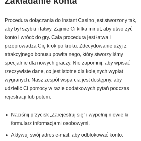
Zakładanie konta
Procedura dołączania do Instant Casino jest stworzony tak,
aby był szybki i łatwy. Zajmie Ci kilka minut, aby utworzyć
konto i wrócć do gry. Cała procedura jest łatwa i
przeprowadza Cię krok po kroku. Zdecydowanie użyj z
atrakcyjnego bonusu powitalnego, który stworzyliśmy
specjalnie dla nowych graczy. Nie zapomnij, aby wpisać
rzeczywiste dane, co jest istotne dla kolejnych wypłat
wygranych. Nasz zespół wsparcia jest dostępny, aby
udzielić Ci pomocy w razie dodatkowych pytań podczas
rejestracji lub potem.
Naciśnij przycisk „Zarejestruj się” i wypełnij niewielki
formularz informacjami osobowymi.
Aktywuj swój adres e-mail, aby odblokować konto.