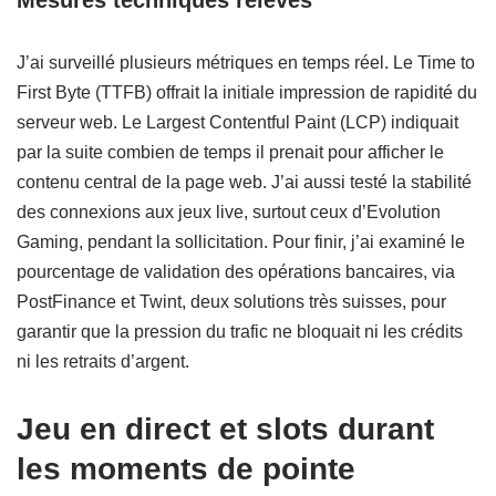
J’ai surveillé plusieurs métriques en temps réel. Le Time to
First Byte (TTFB) offrait la initiale impression de rapidité du
serveur web. Le Largest Contentful Paint (LCP) indiquait
par la suite combien de temps il prenait pour afficher le
contenu central de la page web. J’ai aussi testé la stabilité
des connexions aux jeux live, surtout ceux d’Evolution
Gaming, pendant la sollicitation. Pour finir, j’ai examiné le
pourcentage de validation des opérations bancaires, via
PostFinance et Twint, deux solutions très suisses, pour
garantir que la pression du trafic ne bloquait ni les crédits
ni les retraits d’argent.
Jeu en direct et slots durant
les moments de pointe