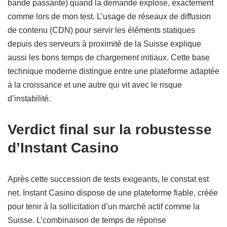
bande passante) quand la demande explose, exactement
comme lors de mon test. L’usage de réseaux de diffusion
de contenu (CDN) pour servir les éléments statiques
depuis des serveurs à proximité de la Suisse explique
aussi les bons temps de chargement initiaux. Cette base
technique moderne distingue entre une plateforme adaptée
à la croissance et une autre qui vit avec le risque
d’instabilité.
Verdict final sur la robustesse
d’Instant Casino
Après cette succession de tests exigeants, le constat est
net. Instant Casino dispose de une plateforme fiable, créée
pour tenir à la sollicitation d’un marché actif comme la
Suisse. L’combinaison de temps de réponse