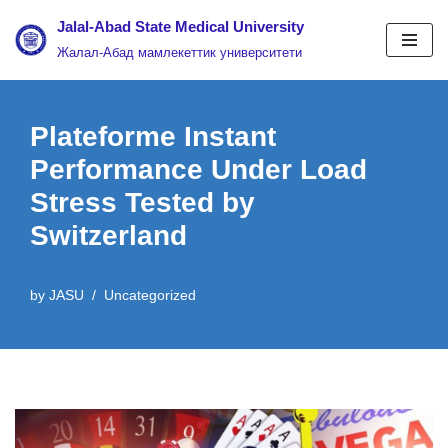
Jalal-Abad State Medical University
Жалал-Абад мамлекеттик университети
Skip
to
content
Plateforme Instant
Performance Under Load
Stress Tested by
Switzerland
by
JASU
Uncategorized