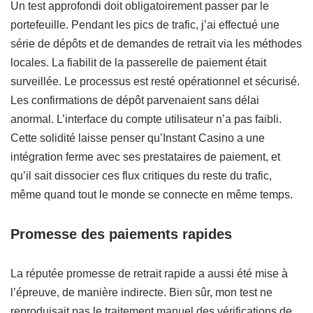
Un test approfondi doit obligatoirement passer par le
portefeuille. Pendant les pics de trafic, j’ai effectué une
série de dépôts et de demandes de retrait via les méthodes
locales. La fiabilit de la passerelle de paiement était
surveillée. Le processus est resté opérationnel et sécurisé.
Les confirmations de dépôt parvenaient sans délai
anormal. L’interface du compte utilisateur n’a pas faibli.
Cette solidité laisse penser qu’Instant Casino a une
intégration ferme avec ses prestataires de paiement, et
qu’il sait dissocier ces flux critiques du reste du trafic,
même quand tout le monde se connecte en même temps.
Promesse des paiements rapides
La réputée promesse de retrait rapide a aussi été mise à
l’épreuve, de manière indirecte. Bien sûr, mon test ne
reproduisait pas le traitement manuel des vérifications de