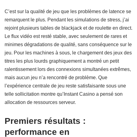
C’est sur la qualité de jeu que les problèmes de latence se
remarquent le plus. Pendant les simulations de stress, j’ai
rejoint plusieurs tables de blackjack et de roulette en direct.
Le flux vidéo est resté stable, avec seulement de rares et
minimes dégradations de qualité, sans conséquence sur le
jeu. Pour les machines à sous, le chargement des jeux des
titres les plus lourds graphiquement a montré un petit
ralentissement lors des connexions simultanées extrêmes,
mais aucun jeu n’a rencontré de problème. Que
l’expérience centrale de jeu reste satisfaisante sous une
telle sollicitation montre qu’Instant Casino a pensé son
allocation de ressources serveur.
Premiers résultats :
performance en