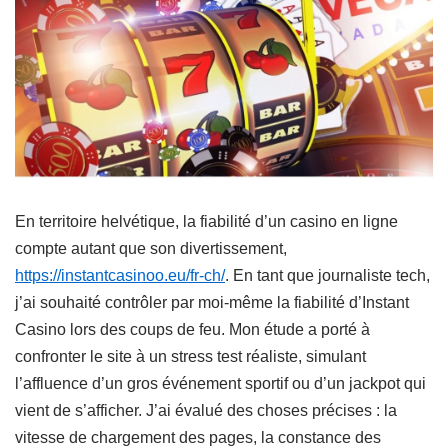
En territoire helvétique, la fiabilité d’un casino en ligne
compte autant que son divertissement,
https://instantcasinoo.eu/fr-ch/
. En tant que journaliste tech,
j’ai souhaité contrôler par moi-même la fiabilité d’Instant
Casino lors des coups de feu. Mon étude a porté à
confronter le site à un stress test réaliste, simulant
l’affluence d’un gros événement sportif ou d’un jackpot qui
vient de s’afficher. J’ai évalué des choses précises : la
vitesse de chargement des pages, la constance des