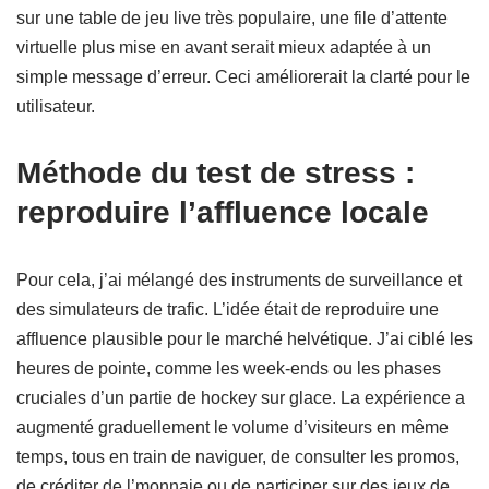
sur une table de jeu live très populaire, une file d’attente
virtuelle plus mise en avant serait mieux adaptée à un
simple message d’erreur. Ceci améliorerait la clarté pour le
utilisateur.
Méthode du test de stress :
reproduire l’affluence locale
Pour cela, j’ai mélangé des instruments de surveillance et
des simulateurs de trafic. L’idée était de reproduire une
affluence plausible pour le marché helvétique. J’ai ciblé les
heures de pointe, comme les week-ends ou les phases
cruciales d’un partie de hockey sur glace. La expérience a
augmenté graduellement le volume d’visiteurs en même
temps, tous en train de naviguer, de consulter les promos,
de créditer de l’monnaie ou de participer sur des jeux de