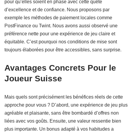
pour qu’elles soient en phase avec cette quête
d’excellence et de confiance. Nous proposons par
exemple les méthodes de paiement locales comme
PostFinance ou Twint. Nous avons aussi observé une
préférence nette pour une expérience de jeu claire et
équitable. C’est pourquoi nos conditions de mise sont
toujours élaborées pour être accessibles, sans surprise.
Avantages Concrets Pour le
Joueur Suisse
Mais quels sont précisément les bénéfices réels de cette
approche pour vous ? D’abord, une expérience de jeu plus
agréable et plaisante, sans être bombardé d’offres non
liées avec vos goûts. Ensuite, une valeur ressentie bien
plus importante. Un bonus adapté à vos habitudes a