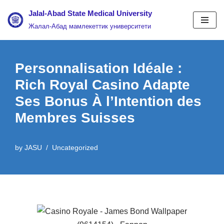
Jalal-Abad State Medical University
Жалал-Абад мамлекеттик университети
Skip
to
content
Personnalisation Idéale :
Rich Royal Casino Adapte
Ses Bonus À l’Intention des
Membres Suisses
by
JASU
Uncategorized