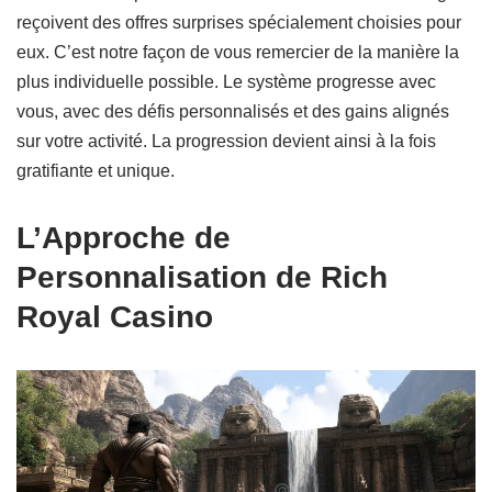
reçoivent des offres surprises spécialement choisies pour
eux. C’est notre façon de vous remercier de la manière la
plus individuelle possible. Le système progresse avec
vous, avec des défis personnalisés et des gains alignés
sur votre activité. La progression devient ainsi à la fois
gratifiante et unique.
L’Approche de
Personnalisation de Rich
Royal Casino