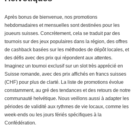
Après bonus de bienvenue, nos promotions
hebdomadaires et mensuelles sont destinées pour les
joueurs suisses. Concrètement, cela se traduit par des
tournois sur des jeux populaires dans la région, des offres
de cashback basées sur les méthodes de dépôt locales, et
des défis avec des prix qui répondent aux attentes.
Imaginez un tournoi exclusif sur un slot très apprécié en
Suisse romande, avec des prix affichés en francs suisses
(CHF) pour plus de clarté. La liste de promotions évolue
constamment, au gré des tendances et des retours de notre
communauté helvétique. Nous veillons aussi à adapter les
périodes de validité aux rythmes de vie locaux, comme les
week-ends ou les jours fériés spécifiques à la
Confédération.