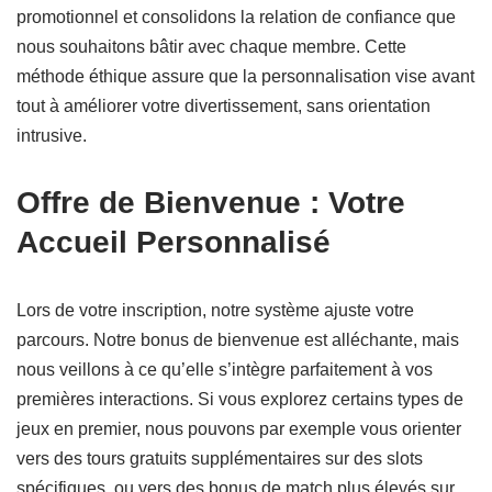
promotionnel et consolidons la relation de confiance que
nous souhaitons bâtir avec chaque membre. Cette
méthode éthique assure que la personnalisation vise avant
tout à améliorer votre divertissement, sans orientation
intrusive.
Offre de Bienvenue : Votre
Accueil Personnalisé
Lors de votre inscription, notre système ajuste votre
parcours. Notre bonus de bienvenue est alléchante, mais
nous veillons à ce qu’elle s’intègre parfaitement à vos
premières interactions. Si vous explorez certains types de
jeux en premier, nous pouvons par exemple vous orienter
vers des tours gratuits supplémentaires sur des slots
spécifiques, ou vers des bonus de match plus élevés sur