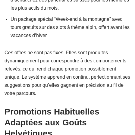
les plus actifs du mois.
Un package spécial “Week-end à la montagne” avec
tours gratuits sur des slots à thème alpin, offert avant les
vacances d’hiver.
Ces offres ne sont pas fixes. Elles sont produites
dynamiquement pour correspondre à des comportements
relevés, ce qui rend chaque promotion possiblement
unique. Le système apprend en continu, perfectionnant ses
suggestions pour qu’elles gagnent en précision au fil de
votre parcours.
Promotions Habituelles
Adaptées aux Goûts
Helvétiques