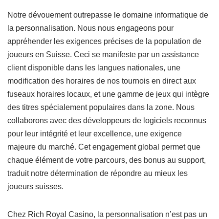
Notre dévouement outrepasse le domaine informatique de
la personnalisation. Nous nous engageons pour
appréhender les exigences précises de la population de
joueurs en Suisse. Ceci se manifeste par un assistance
client disponible dans les langues nationales, une
modification des horaires de nos tournois en direct aux
fuseaux horaires locaux, et une gamme de jeux qui intègre
des titres spécialement populaires dans la zone. Nous
collaborons avec des développeurs de logiciels reconnus
pour leur intégrité et leur excellence, une exigence
majeure du marché. Cet engagement global permet que
chaque élément de votre parcours, des bonus au support,
traduit notre détermination de répondre au mieux les
joueurs suisses.
Chez Rich Royal Casino, la personnalisation n’est pas un