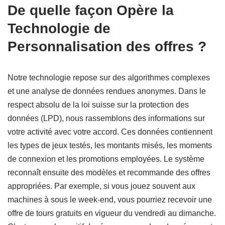
De quelle façon Opère la
Technologie de
Personnalisation des offres ?
Notre technologie repose sur des algorithmes complexes
et une analyse de données rendues anonymes. Dans le
respect absolu de la loi suisse sur la protection des
données (LPD), nous rassemblons des informations sur
votre activité avec votre accord. Ces données contiennent
les types de jeux testés, les montants misés, les moments
de connexion et les promotions employées. Le système
reconnaît ensuite des modèles et recommande des offres
appropriées. Par exemple, si vous jouez souvent aux
machines à sous le week-end, vous pourriez recevoir une
offre de tours gratuits en vigueur du vendredi au dimanche.