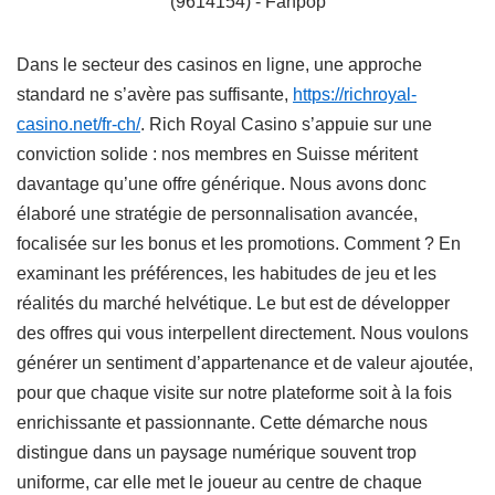
Dans le secteur des casinos en ligne, une approche
standard ne s’avère pas suffisante,
https://richroyal-
casino.net/fr-ch/
. Rich Royal Casino s’appuie sur une
conviction solide : nos membres en Suisse méritent
davantage qu’une offre générique. Nous avons donc
élaboré une stratégie de personnalisation avancée,
focalisée sur les bonus et les promotions. Comment ? En
examinant les préférences, les habitudes de jeu et les
réalités du marché helvétique. Le but est de développer
des offres qui vous interpellent directement. Nous voulons
générer un sentiment d’appartenance et de valeur ajoutée,
pour que chaque visite sur notre plateforme soit à la fois
enrichissante et passionnante. Cette démarche nous
distingue dans un paysage numérique souvent trop
uniforme, car elle met le joueur au centre de chaque