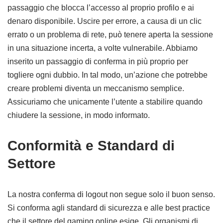
passaggio che blocca l’accesso al proprio profilo e ai
denaro disponibile. Uscire per errore, a causa di un clic
errato o un problema di rete, può tenere aperta la sessione
in una situazione incerta, a volte vulnerabile. Abbiamo
inserito un passaggio di conferma in più proprio per
togliere ogni dubbio. In tal modo, un’azione che potrebbe
creare problemi diventa un meccanismo semplice.
Assicuriamo che unicamente l’utente a stabilire quando
chiudere la sessione, in modo informato.
Conformità e Standard di
Settore
La nostra conferma di logout non segue solo il buon senso.
Si conforma agli standard di sicurezza e alle best practice
che il settore del gaming online esige. Gli organismi di