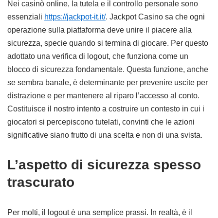
Nei casinò online, la tutela e il controllo personale sono
essenziali
https://jackpot-it.it/
. Jackpot Casino sa che ogni
operazione sulla piattaforma deve unire il piacere alla
sicurezza, specie quando si termina di giocare. Per questo
adottato una verifica di logout, che funziona come un
blocco di sicurezza fondamentale. Questa funzione, anche
se sembra banale, è determinante per prevenire uscite per
distrazione e per mantenere al riparo l’accesso al conto.
Costituisce il nostro intento a costruire un contesto in cui i
giocatori si percepiscono tutelati, convinti che le azioni
significative siano frutto di una scelta e non di una svista.
L’aspetto di sicurezza spesso
trascurato
Per molti, il logout è una semplice prassi. In realtà, è il