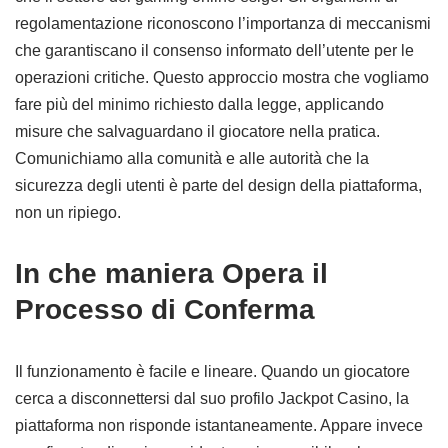
regolamentazione riconoscono l’importanza di meccanismi
che garantiscano il consenso informato dell’utente per le
operazioni critiche. Questo approccio mostra che vogliamo
fare più del minimo richiesto dalla legge, applicando
misure che salvaguardano il giocatore nella pratica.
Comunichiamo alla comunità e alle autorità che la
sicurezza degli utenti è parte del design della piattaforma,
non un ripiego.
In che maniera Opera il
Processo di Conferma
Il funzionamento è facile e lineare. Quando un giocatore
cerca a disconnettersi dal suo profilo Jackpot Casino, la
piattaforma non risponde istantaneamente. Appare invece