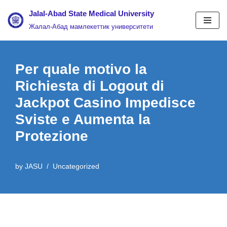
Jalal-Abad State Medical University
Жалал-Абад мамлекеттик университети
Skip
to
content
Per quale motivo la
Richiesta di Logout di
Jackpot Casino Impedisce
Sviste e Aumenta la
Protezione
by
JASU
Uncategorized