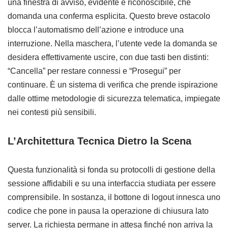
una finestra di avviso, evidente e riconoscibile, che
domanda una conferma esplicita. Questo breve ostacolo
blocca l’automatismo dell’azione e introduce una
interruzione. Nella maschera, l’utente vede la domanda se
desidera effettivamente uscire, con due tasti ben distinti:
“Cancella” per restare connessi e “Prosegui” per
continuare. È un sistema di verifica che prende ispirazione
dalle ottime metodologie di sicurezza telematica, impiegate
nei contesti più sensibili.
L’Architettura Tecnica Dietro la Scena
Questa funzionalità si fonda su protocolli di gestione della
sessione affidabili e su una interfaccia studiata per essere
comprensibile. In sostanza, il bottone di logout innesca uno
codice che pone in pausa la operazione di chiusura lato
server. La richiesta permane in attesa finché non arriva la