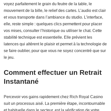
voyez parfaitement le grain du feutre de la table, le
mouvement de la bille, le relief des cartes. L’audio est clair
et vous transporte dans l’ambiance du studio. L’interface,
elle, reste simple : quelques clics permettent pour placer
vos mises, consulter l’historique ou utiliser le chat. Cette
stabilité technique est essentielle. Elle prévient les
latences qui altèrent le plaisir et permet à la technologie de
se faire oublier, pour que vous ne soyez concentré que sur
le jeu.
Comment effectuer un Retrait
Instantané
Percevoir vos gains rapidement chez Rich Royal Casino
suit un processus aisé. La première étape, incontournable
et habituelle dans le secteur, est la vérification de votre