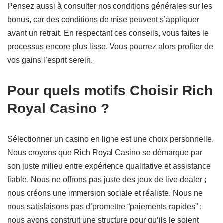
Pensez aussi à consulter nos conditions générales sur les
bonus, car des conditions de mise peuvent s’appliquer
avant un retrait. En respectant ces conseils, vous faites le
processus encore plus lisse. Vous pourrez alors profiter de
vos gains l’esprit serein.
Pour quels motifs Choisir Rich
Royal Casino ?
Sélectionner un casino en ligne est une choix personnelle.
Nous croyons que Rich Royal Casino se démarque par
son juste milieu entre expérience qualitative et assistance
fiable. Nous ne offrons pas juste des jeux de live dealer ;
nous créons une immersion sociale et réaliste. Nous ne
nous satisfaisons pas d’promettre “paiements rapides” ;
nous avons construit une structure pour qu’ils le soient