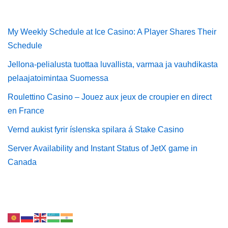
My Weekly Schedule at Ice Casino: A Player Shares Their
Schedule
Jellona-pelialusta tuottaa luvallista, varmaa ja vauhdikasta
pelaajatoimintaa Suomessa
Roulettino Casino – Jouez aux jeux de croupier en direct
en France
Vernd aukist fyrir íslenska spilara á Stake Casino
Server Availability and Instant Status of JetX game in
Canada
Neve
| Powered by
WordPress