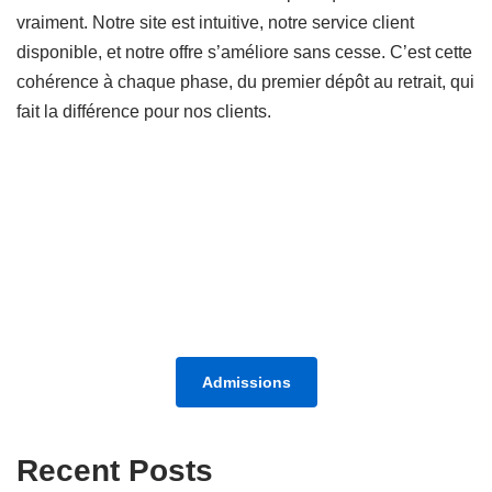
vraiment. Notre site est intuitive, notre service client
disponible, et notre offre s’améliore sans cesse. C’est cette
cohérence à chaque phase, du premier dépôt au retrait, qui
fait la différence pour nos clients.
Admissions
Recent Posts