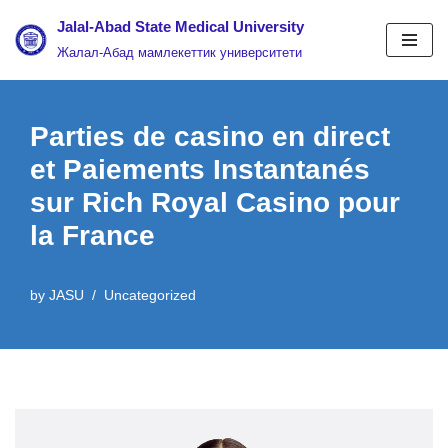
Jalal-Abad State Medical University
Жалал-Абад мамлекеттик университети
Skip
to
content
Parties de casino en direct
et Paiements Instantanés
sur Rich Royal Casino pour
la France
by
JASU
Uncategorized