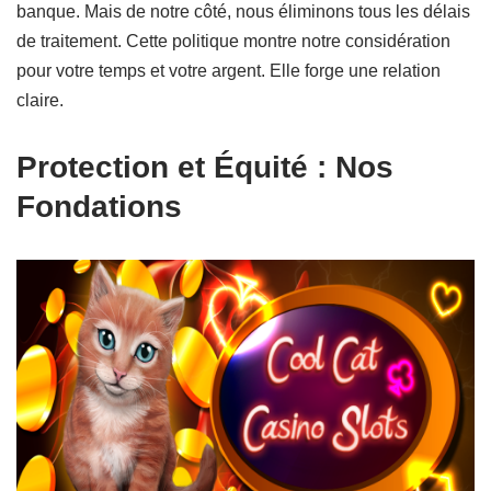
banque. Mais de notre côté, nous éliminons tous les délais
de traitement. Cette politique montre notre considération
pour votre temps et votre argent. Elle forge une relation
claire.
Protection et Équité : Nos
Fondations