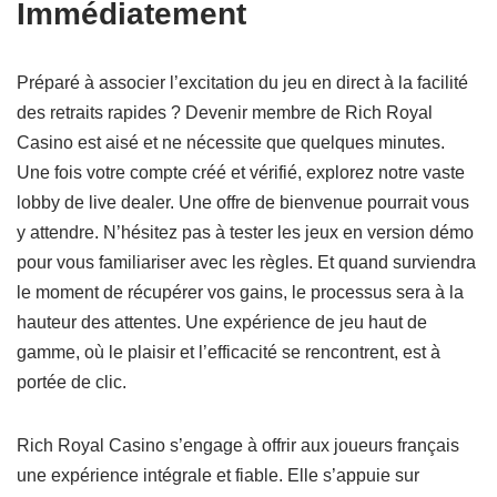
Immédiatement
Préparé à associer l’excitation du jeu en direct à la facilité
des retraits rapides ? Devenir membre de Rich Royal
Casino est aisé et ne nécessite que quelques minutes.
Une fois votre compte créé et vérifié, explorez notre vaste
lobby de live dealer. Une offre de bienvenue pourrait vous
y attendre. N’hésitez pas à tester les jeux en version démo
pour vous familiariser avec les règles. Et quand surviendra
le moment de récupérer vos gains, le processus sera à la
hauteur des attentes. Une expérience de jeu haut de
gamme, où le plaisir et l’efficacité se rencontrent, est à
portée de clic.
Rich Royal Casino s’engage à offrir aux joueurs français
une expérience intégrale et fiable. Elle s’appuie sur