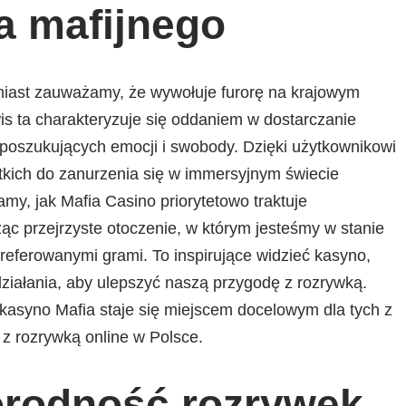
a mafijnego
miast zauważamy, że wywołuje furorę na krajowym
is ta charakteryzuje się oddaniem w dostarczanie
y poszukujących emocji i swobody. Dzięki użytkownikowi
tkich do zanurzenia się w immersyjnym świecie
amy, jak Mafia Casino priorytetowo traktuje
ąc przejrzyste otoczenie, w którym jesteśmy w stanie
referowanymi grami. To inspirujące widzieć kasyno,
działania, aby ulepszyć naszą przygodę z rozrywką.
kasyno Mafia staje się miejscem docelowym dla tych z
 z rozrywką online w Polsce.
norodność rozrywek