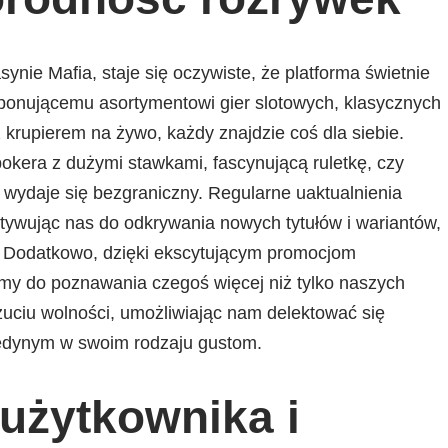
ynie Mafia, staje się oczywiste, że platforma świetnie
imponującemu asortymentowi gier slotowych, klasycznych
 krupierem na żywo, każdy znajdzie coś dla siebie.
okera z dużymi stawkami, fascynującą ruletkę, czy
wydaje się bezgraniczny. Regularne uaktualnienia
otywując nas do odkrywania nowych tytułów i wariantów,
. Dodatkowo, dzięki ekscytującym promocjom
y do poznawania czegoś więcej niż tylko naszych
zuciu wolności, umożliwiając nam delektować się
jedynym w swoim rodzaju gustom.
użytkownika i