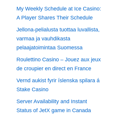
My Weekly Schedule at Ice Casino:
A Player Shares Their Schedule
Jellona-pelialusta tuottaa luvallista,
varmaa ja vauhdikasta
pelaajatoimintaa Suomessa
Roulettino Casino – Jouez aux jeux
de croupier en direct en France
Vernd aukist fyrir íslenska spilara á
Stake Casino
Server Availability and Instant
Status of JetX game in Canada