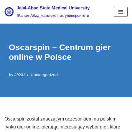
Jalal-Abad State Medical University
Жалал-Абад мамлекеттик университети
Skip
to
content
Oscarspin – Centrum gier
online w Polsce
by
JASU
Uncategorized
Oscarspin został znaczącym uczestnikiem na polskim
rynku gier online, oferując interesujący wybór gier, które