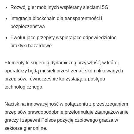
Rozwój gier mobilnych wspierany sieciami 5G
Integracja blockchain dla transparentności i
bezpieczeństwa
Ewoluujące przepisy wspierające odpowiedzialne
praktyki hazardowe
Elementy te sugerują dynamiczną przyszłość, w której
operatorzy będą musieli przestrzegać skomplikowanych
przepisów, równocześnie korzystając z postępu
technologicznego.
Nacisk na innowacyjność w połączeniu z przestrzeganiem
przepisów prawdopodobnie przeformułuje zaangażowanie
graczy i zapewni Polsce pozycję czołowego gracza w
sektorze gier online.