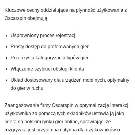
Kluczowe cechy oddziałujące na płynność użytkowania z
Oscarspin obejmują:
Usprawniony proces rejestracji
Prosty dostęp do preferowanych gier
Przejrzysta kategoryzacja typów gier
Włączenie szybkiej obsługi klienta
Układ dostosowany dla urządzeń mobilnych, optymalny
do gier w ruchu
Zaangażowanie firmy Oscarspin w optymalizację interakcji
użytkownika za pomocą tych składników ustawia ją jako
lidera na polskim rynku gier online, sprawiając, że
rozgrywka jest przyjemna i płynna dla użytkowników o