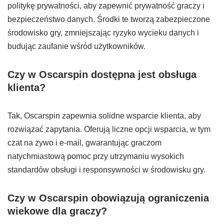
politykę prywatności, aby zapewnić prywatność graczy i
bezpieczeństwo danych. Środki te tworzą zabezpieczone
środowisko gry, zmniejszając ryzyko wycieku danych i
budując zaufanie wśród użytkowników.
Czy w Oscarspin dostępna jest obsługa
klienta?
Tak, Oscarspin zapewnia solidne wsparcie klienta, aby
rozwiązać zapytania. Oferują liczne opcji wsparcia, w tym
czat na żywo i e-mail, gwarantując graczom
natychmiastową pomoc przy utrzymaniu wysokich
standardów obsługi i responsywności w środowisku gry.
Czy w Oscarspin obowiązują ograniczenia
wiekowe dla graczy?