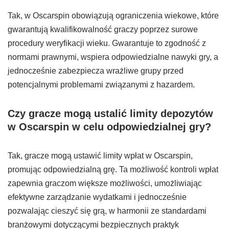
Tak, w Oscarspin obowiązują ograniczenia wiekowe, które
gwarantują kwalifikowalność graczy poprzez surowe
procedury weryfikacji wieku. Gwarantuje to zgodność z
normami prawnymi, wspiera odpowiedzialne nawyki gry, a
jednocześnie zabezpiecza wrażliwe grupy przed
potencjalnymi problemami związanymi z hazardem.
Czy gracze mogą ustalić limity depozytów
w Oscarspin w celu odpowiedzialnej gry?
Tak, gracze mogą ustawić limity wpłat w Oscarspin,
promując odpowiedzialną grę. Ta możliwość kontroli wpłat
zapewnia graczom większe możliwości, umożliwiając
efektywne zarządzanie wydatkami i jednocześnie
pozwalając cieszyć się grą, w harmonii ze standardami
branżowymi dotyczącymi bezpiecznych praktyk