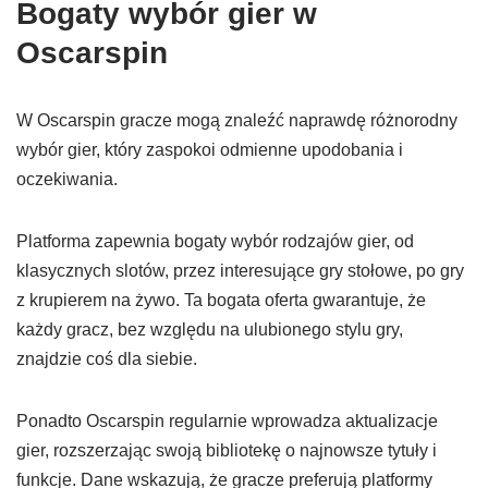
Bogaty wybór gier w
Oscarspin
W Oscarspin gracze mogą znaleźć naprawdę różnorodny
wybór gier, który zaspokoi odmienne upodobania i
oczekiwania.
Platforma zapewnia bogaty wybór rodzajów gier, od
klasycznych slotów, przez interesujące gry stołowe, po gry
z krupierem na żywo. Ta bogata oferta gwarantuje, że
każdy gracz, bez względu na ulubionego stylu gry,
znajdzie coś dla siebie.
Ponadto Oscarspin regularnie wprowadza aktualizacje
gier, rozszerzając swoją bibliotekę o najnowsze tytuły i
funkcje. Dane wskazują, że gracze preferują platformy