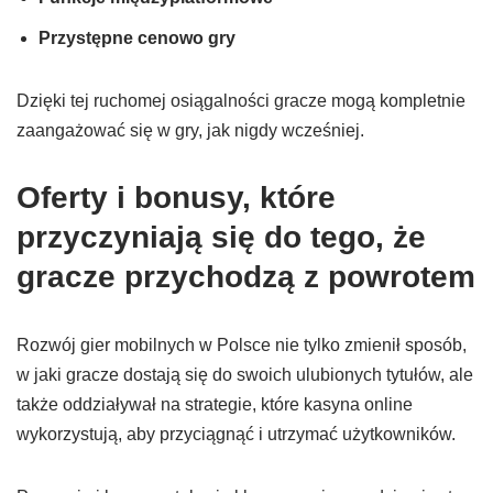
Przystępne cenowo gry
Dzięki tej ruchomej osiągalności gracze mogą kompletnie
zaangażować się w gry, jak nigdy wcześniej.
Oferty i bonusy, które
przyczyniają się do tego, że
gracze przychodzą z powrotem
Rozwój gier mobilnych w Polsce nie tylko zmienił sposób,
w jaki gracze dostają się do swoich ulubionych tytułów, ale
także oddziaływał na strategie, które kasyna online
wykorzystują, aby przyciągnąć i utrzymać użytkowników.