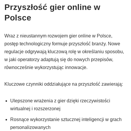
Przyszłość gier online w
Polsce
Wraz z nieustannym rozwojem gier online w Polsce,
postęp technologiczny formuje przyszłość branży. Nowe
regulacje odgrywają kluczową rolę w określaniu sposobu,
w jaki operatorzy adaptują się do nowych przepisów,
równocześnie wykorzystując innowacje.
Kluczowe czynniki oddziałujące na przyszłość zawierają:
Ulepszone wrażenia z gier dzięki rzeczywistości
wirtualnej i rozszerzonej
Rosnące wykorzystanie sztucznej inteligencji w grach
personalizowanych