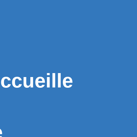
ccueille
e