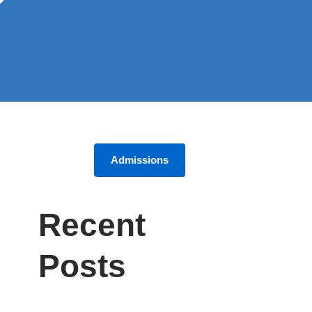
Admissions
Recent
Posts