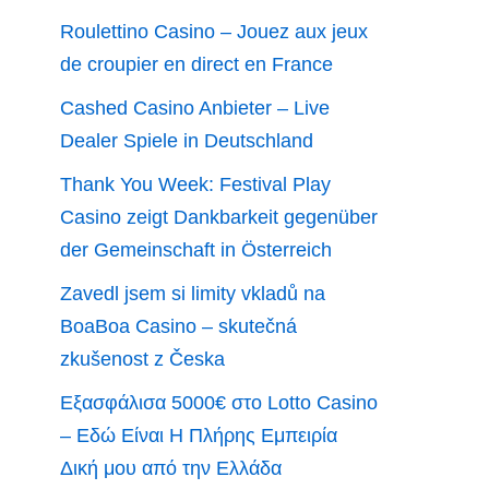
Roulettino Casino – Jouez aux jeux
de croupier en direct en France
Cashed Casino Anbieter – Live
Dealer Spiele in Deutschland
Thank You Week: Festival Play
Casino zeigt Dankbarkeit gegenüber
der Gemeinschaft in Österreich
Zavedl jsem si limity vkladů na
BoaBoa Casino – skutečná
zkušenost z Česka
Εξασφάλισα 5000€ στο Lotto Casino
– Εδώ Είναι Η Πλήρης Εμπειρία
Δική μου από την Ελλάδα