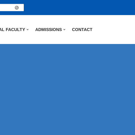
AL FACULTY
ADMISSIONS
CONTACT