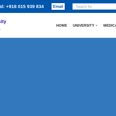
al: +918 015 939 834
Email
ity
HOME
UNIVERSITY
MEDIC
и