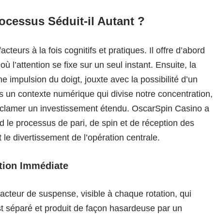
cessus Séduit-il Autant ?
cteurs à la fois cognitifs et pratiques. Il offre d’abord
 l’attention se fixe sur un seul instant. Ensuite, la
 impulsion du doigt, jouxte avec la possibilité d’un
s un contexte numérique qui divise notre concentration,
 réclamer un investissement étendu. OscarSpin Casino a
 le processus de pari, de spin et de réception des
t le divertissement de l’opération centrale.
ation Immédiate
’facteur de suspense, visible à chaque rotation, qui
t séparé et produit de façon hasardeuse par un