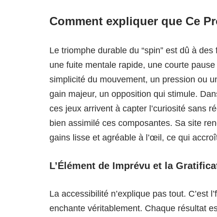
Comment expliquer que Ce Pro
Le triomphe durable du “spin” est dû à des fa
une fuite mentale rapide, une courte pause où
simplicité du mouvement, un pression ou une
gain majeur, un opposition qui stimule. Dan
ces jeux arrivent à capter l’curiosité sans
bien assimilé ces composantes. Sa site rend
gains lisse et agréable à l’œil, ce qui accroî
L’Élément de Imprévu et la Gratific
La accessibilité n’explique pas tout. C’est l
enchante véritablement. Chaque résultat es