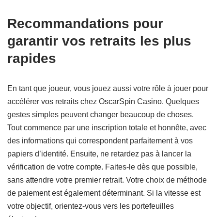
Recommandations pour
garantir vos retraits les plus
rapides
En tant que joueur, vous jouez aussi votre rôle à jouer pour
accélérer vos retraits chez OscarSpin Casino. Quelques
gestes simples peuvent changer beaucoup de choses.
Tout commence par une inscription totale et honnête, avec
des informations qui correspondent parfaitement à vos
papiers d’identité. Ensuite, ne retardez pas à lancer la
vérification de votre compte. Faites-le dès que possible,
sans attendre votre premier retrait. Votre choix de méthode
de paiement est également déterminant. Si la vitesse est
votre objectif, orientez-vous vers les portefeuilles