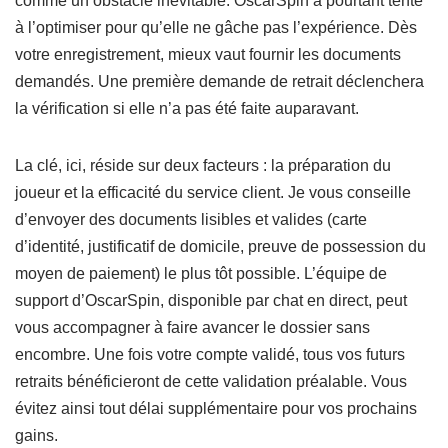
comme un obstacle inévitable. OscarSpin a pourtant tenté
à l’optimiser pour qu’elle ne gâche pas l’expérience. Dès
votre enregistrement, mieux vaut fournir les documents
demandés. Une première demande de retrait déclenchera
la vérification si elle n’a pas été faite auparavant.
La clé, ici, réside sur deux facteurs : la préparation du
joueur et la efficacité du service client. Je vous conseille
d’envoyer des documents lisibles et valides (carte
d’identité, justificatif de domicile, preuve de possession du
moyen de paiement) le plus tôt possible. L’équipe de
support d’OscarSpin, disponible par chat en direct, peut
vous accompagner à faire avancer le dossier sans
encombre. Une fois votre compte validé, tous vos futurs
retraits bénéficieront de cette validation préalable. Vous
évitez ainsi tout délai supplémentaire pour vos prochains
gains.