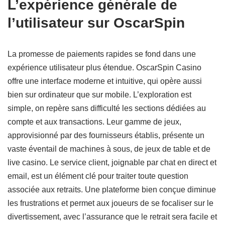
L’expérience générale de
l’utilisateur sur OscarSpin
La promesse de paiements rapides se fond dans une
expérience utilisateur plus étendue. OscarSpin Casino
offre une interface moderne et intuitive, qui opère aussi
bien sur ordinateur que sur mobile. L’exploration est
simple, on repère sans difficulté les sections dédiées au
compte et aux transactions. Leur gamme de jeux,
approvisionné par des fournisseurs établis, présente un
vaste éventail de machines à sous, de jeux de table et de
live casino. Le service client, joignable par chat en direct et
email, est un élément clé pour traiter toute question
associée aux retraits. Une plateforme bien conçue diminue
les frustrations et permet aux joueurs de se focaliser sur le
divertissement, avec l’assurance que le retrait sera facile et