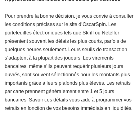
Pour prendre la bonne décision, je vous convie à consulter
les conditions précises sur le site d’OscarSpin. Les
portefeuilles électroniques tels que Skrill ou Neteller
présentent souvent les délais les plus courts, parfois de
quelques heures seulement. Leurs seuils de transaction
s’adaptent à la plupart des joueurs. Les virements
bancaires, même s’ils peuvent requérir plusieurs jours
ouvrés, sont souvent sélectionnés pour les montants plus
importants grâce à leurs plafonds plus élevés. Les retraits
par carte prennent généralement entre 1 et 5 jours
bancaires. Savoir ces détails vous aide à programmer vos
retraits en fonction de vos besoins immédiats en liquidités.