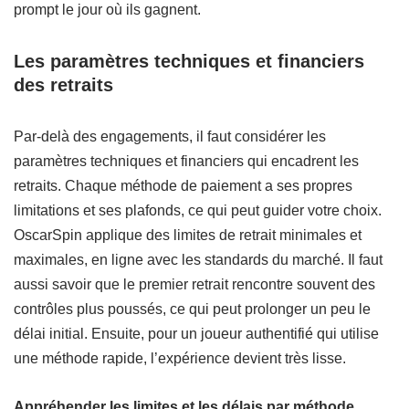
prompt le jour où ils gagnent.
Les paramètres techniques et financiers
des retraits
Par-delà des engagements, il faut considérer les
paramètres techniques et financiers qui encadrent les
retraits. Chaque méthode de paiement a ses propres
limitations et ses plafonds, ce qui peut guider votre choix.
OscarSpin applique des limites de retrait minimales et
maximales, en ligne avec les standards du marché. Il faut
aussi savoir que le premier retrait rencontre souvent des
contrôles plus poussés, ce qui peut prolonger un peu le
délai initial. Ensuite, pour un joueur authentifié qui utilise
une méthode rapide, l’expérience devient très lisse.
Appréhender les limites et les délais par méthode