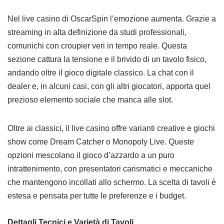
Nel live casino di OscarSpin l’emozione aumenta. Grazie a
streaming in alta definizione da studi professionali,
comunichi con croupier veri in tempo reale. Questa
sezione cattura la tensione e il brivido di un tavolo fisico,
andando oltre il gioco digitale classico. La chat con il
dealer e, in alcuni casi, con gli altri giocatori, apporta quel
prezioso elemento sociale che manca alle slot.
Oltre ai classici, il live casino offre varianti creative e giochi
show come Dream Catcher o Monopoly Live. Queste
opzioni mescolano il gioco d’azzardo a un puro
intrattenimento, con presentatori carismatici e meccaniche
che mantengono incollati allo schermo. La scelta di tavoli è
estesa e pensata per tutte le preferenze e i budget.
Dettagli Tecnici e Varietà di Tavoli