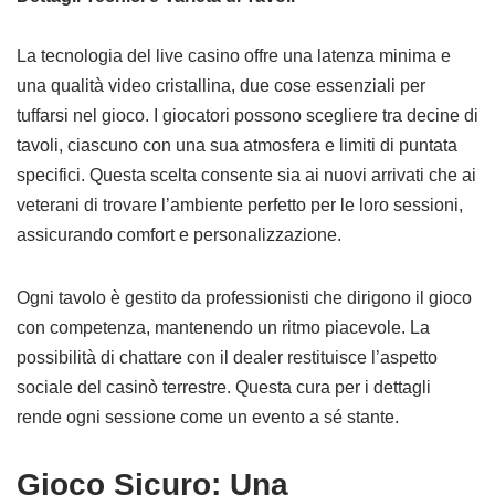
La tecnologia del live casino offre una latenza minima e
una qualità video cristallina, due cose essenziali per
tuffarsi nel gioco. I giocatori possono scegliere tra decine di
tavoli, ciascuno con una sua atmosfera e limiti di puntata
specifici. Questa scelta consente sia ai nuovi arrivati che ai
veterani di trovare l’ambiente perfetto per le loro sessioni,
assicurando comfort e personalizzazione.
Ogni tavolo è gestito da professionisti che dirigono il gioco
con competenza, mantenendo un ritmo piacevole. La
possibilità di chattare con il dealer restituisce l’aspetto
sociale del casinò terrestre. Questa cura per i dettagli
rende ogni sessione come un evento a sé stante.
Gioco Sicuro: Una