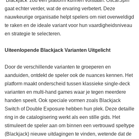
‘Blackjack’ zou een platform kunnen volstaan. OscarSpin
gaat echter verder, wat de ervaring verbetert. Deze
nauwkeurige organisatie helpt spelers om niet overweldigd
te raken en de ideale variant voor hun vaardigheidsniveau
en strategie te selecteren.
Uiteenlopende Blackjack Varianten Uitgelicht
Door de verschillende varianten te groeperen en
aanduiden, ontdekt de speler ook de nuances kennen. Het
platform maakt onderscheid tussen klassieke single-deck
varianten en multi-hand games waar je tegen meerdere
handen speelt. Ook speciale vormen zoals Blackjack
Switch of Double Exposure hebben hun plek. Deze detaille
ring in de catalogisering werkt als een stille gids. Het
stimuleert de speler aan om binnen een vertrouwd speltype
(Blackjack) nieuwe uitdagingen te vinden, wetende dat de