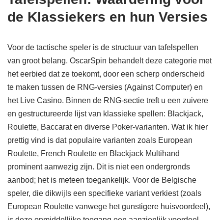
de Klassiekers en hun Versies
Voor de tactische speler is de structuur van tafelspellen
van groot belang. OscarSpin behandelt deze categorie met
het eerbied dat ze toekomt, door een scherp onderscheid
te maken tussen de RNG-versies (Against Computer) en
het Live Casino. Binnen de RNG-sectie treft u een zuivere
en gestructureerde lijst van klassieke spellen: Blackjack,
Roulette, Baccarat en diverse Poker-varianten. Wat ik hier
prettig vind is dat populaire varianten zoals European
Roulette, French Roulette en Blackjack Multihand
prominent aanwezig zijn. Dit is niet een ondergronds
aanbod; het is meteen toegankelijk. Voor de Belgische
speler, die dikwijls een specifieke variant verkiest (zoals
European Roulette vanwege het gunstigere huisvoordeel),
is deze onmiddellijke toegang een aanzienlijk voordeel.