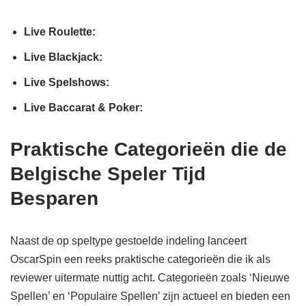
Live Roulette:
Live Blackjack:
Live Spelshows:
Live Baccarat & Poker:
Praktische Categorieën die de
Belgische Speler Tijd
Besparen
Naast de op speltype gestoelde indeling lanceert
OscarSpin een reeks praktische categorieën die ik als
reviewer uitermate nuttig acht. Categorieën zoals ‘Nieuwe
Spellen’ en ‘Populaire Spellen’ zijn actueel en bieden een