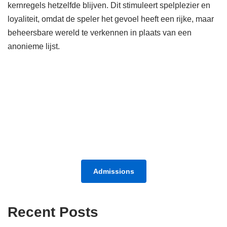
kernregels hetzelfde blijven. Dit stimuleert spelplezier en
loyaliteit, omdat de speler het gevoel heeft een rijke, maar
beheersbare wereld te verkennen in plaats van een
anonieme lijst.
Admissions
Recent Posts