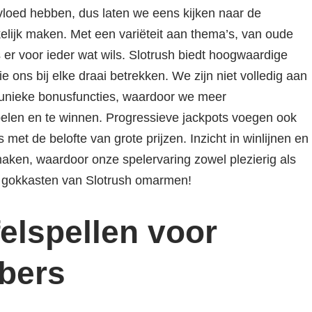
vloed hebben, dus laten we eens kijken naar de
lijk maken. Met een variëteit aan thema’s, van oude
 er voor ieder wat wils. Slotrush biedt hoogwaardige
ons bij elke draai betrekken. We zijn niet volledig aan
n unieke bonusfuncties, waardoor we meer
elen en te winnen. Progressieve jackpots voegen ook
et de belofte van grote prijzen. Inzicht in winlijnen en
 maken, waardoor onze spelervaring zowel plezierig als
de gokkasten van Slotrush omarmen!
elspellen voor
bbers