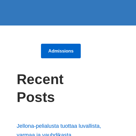
Admissions
Recent
Posts
Jellona-pelialusta tuottaa luvallista,
varmaa ja vauhdikasta