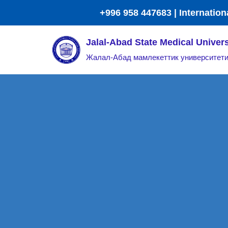
+996 958 447683 | Internation
Skip
Jalal-Abad State Medical Univers
to
Жалал-Абад мамлекеттик университет
content