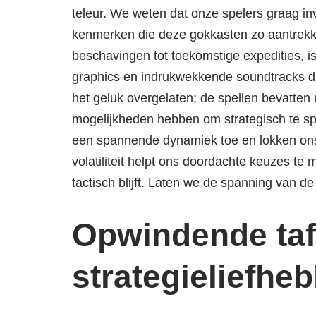
teleur. We weten dat onze spelers graag in
kenmerken die deze gokkasten zo aantrekke
beschavingen tot toekomstige expedities, is
graphics en indrukwekkende soundtracks die 
het geluk overgelaten; de spellen bevatte
mogelijkheden hebben om strategisch te sp
een spannende dynamiek toe en lokken ons m
volatiliteit helpt ons doordachte keuzes te
tactisch blijft. Laten we de spanning van 
Opwindende taf
strategieliefhe