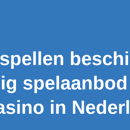
spellen beschi
g spelaanbod 
asino in Neder