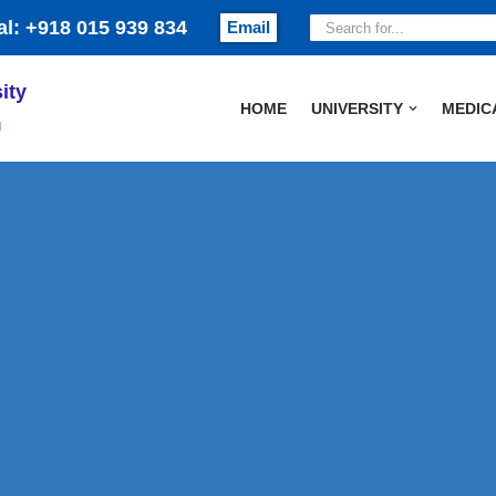
al: +918 015 939 834
Email
ity
HOME
UNIVERSITY
MEDIC
и