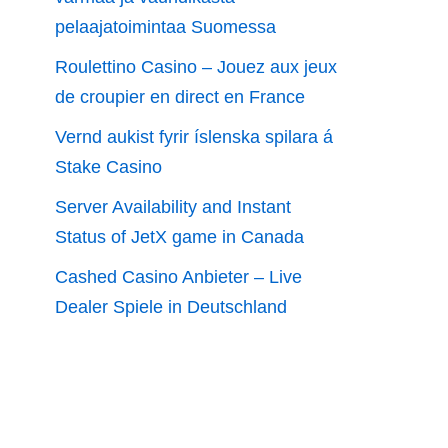
pelaajatoimintaa Suomessa
Roulettino Casino – Jouez aux jeux
de croupier en direct en France
Vernd aukist fyrir íslenska spilara á
Stake Casino
Server Availability and Instant
Status of JetX game in Canada
Cashed Casino Anbieter – Live
Dealer Spiele in Deutschland