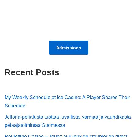
Admissions
Recent Posts
My Weekly Schedule at Ice Casino: A Player Shares Their
Schedule
Jellona-pelialusta tuottaa luvallista, varmaa ja vauhdikasta
pelaajatoimintaa Suomessa
Roulettino Casino – Jouez aux jeux de croupier en direct