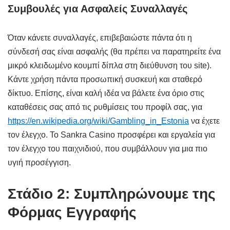
Συμβουλές για Ασφαλείς Συναλλαγές
Όταν κάνετε συναλλαγές, επιβεβαιώστε πάντα ότι η
σύνδεσή σας είναι ασφαλής (θα πρέπει να παρατηρείτε ένα
μικρό κλειδωμένο κουμπί δίπλα στη διεύθυνση του site).
Κάντε χρήση πάντα προσωπική συσκευή και σταθερό
δίκτυο. Επίσης, είναι καλή ιδέα να βάλετε ένα όριο στις
καταθέσεις σας από τις ρυθμίσεις του προφίλ σας, για
https://en.wikipedia.org/wiki/Gambling_in_Estonia
να έχετε
τον έλεγχο. Το Sankra Casino προσφέρει και εργαλεία για
τον έλεγχο του παιχνιδιού, που συμβάλλουν για μια πιο
υγιή προσέγγιση.
Στάδιο 2: Συμπληρώνουμε της
Φόρμας Εγγραφής