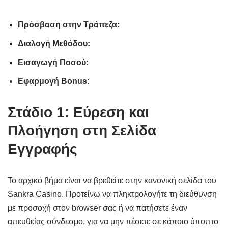
Πρόσβαση στην Τράπεζα:
Διαλογή Μεθόδου:
Εισαγωγή Ποσού:
Εφαρμογή Bonus:
Στάδιο 1: Εύρεση και
Πλοήγηση στη Σελίδα
Εγγραφής
Το αρχικό βήμα είναι να βρεθείτε στην κανονική σελίδα του
Sankra Casino. Προτείνω να πληκτρολογήτε τη διεύθυνση
με προσοχή στον browser σας ή να πατήσετε έναν
απευθείας σύνδεσμο, για να μην πέσετε σε κάποιο ύποπτο