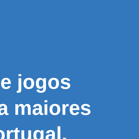
e jogos
da maiores
rtugal.