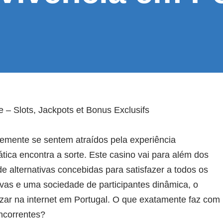
emente se sentem atraídos pela experiência
ática encontra a sorte. Este casino vai para além dos
 alternativas concebidas para satisfazer a todos os
ivas e uma sociedade de participantes dinâmica, o
zar na internet em Portugal. O que exatamente faz com
ncorrentes?