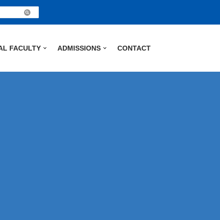
AL FACULTY
ADMISSIONS
CONTACT