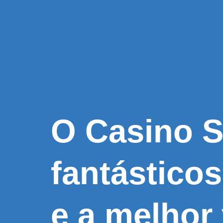
O Casino S
fantástico
e a melhor