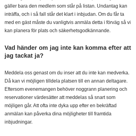
gäller bara den medlem som står på listan. Undantag kan
inträffa, och i så fall står det klart i inbjudan. Om du får ta
med en gäst måste du vanligtvis anmäla detta i förväg så vi
kan planera för plats och säkerhetsgodkännande.
Vad händer om jag inte kan komma efter att
jag tackat ja?
Meddela oss genast om du inser att du inte kan medverka.
Då kan vi möjligen tilldela platsen till en annan deltagare.
Eftersom evenemangen behöver noggrann planering och
reservationer värdesätter att meddelas så snart som
möjligen går. Att ofta inte dyka upp efter en bekräftad
anmälan kan påverka dina möjligheter till framtida
inbjudningar.