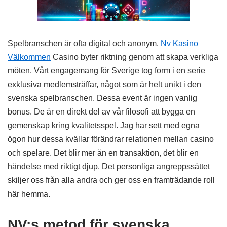
Spelbranschen är ofta digital och anonym.
Nv Kasino
Välkommen
Casino byter riktning genom att skapa verkliga
möten. Vårt engagemang för Sverige tog form i en serie
exklusiva medlemsträffar, något som är helt unikt i den
svenska spelbranschen. Dessa event är ingen vanlig
bonus. De är en direkt del av vår filosofi att bygga en
gemenskap kring kvalitetsspel. Jag har sett med egna
ögon hur dessa kvällar förändrar relationen mellan casino
och spelare. Det blir mer än en transaktion, det blir en
händelse med riktigt djup. Det personliga angreppssättet
skiljer oss från alla andra och ger oss en framträdande roll
här hemma.
NV:s metod för svenska