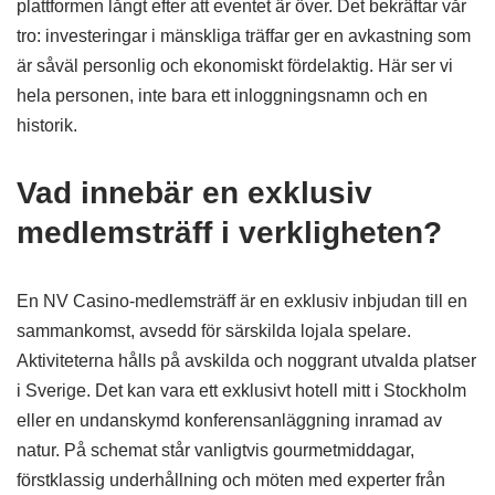
plattformen långt efter att eventet är över. Det bekräftar vår
tro: investeringar i mänskliga träffar ger en avkastning som
är såväl personlig och ekonomiskt fördelaktig. Här ser vi
hela personen, inte bara ett inloggningsnamn och en
historik.
Vad innebär en exklusiv
medlemsträff i verkligheten?
En NV Casino-medlemsträff är en exklusiv inbjudan till en
sammankomst, avsedd för särskilda lojala spelare.
Aktiviteterna hålls på avskilda och noggrant utvalda platser
i Sverige. Det kan vara ett exklusivt hotell mitt i Stockholm
eller en undanskymd konferensanläggning inramad av
natur. På schemat står vanligtvis gourmetmiddagar,
förstklassig underhållning och möten med experter från