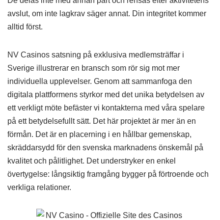
De delas inte med annan part och rensas efter aktivitetens
avslut, om inte lagkrav säger annat. Din integritet kommer
alltid först.
NV Casinos satsning på exklusiva medlemsträffar i
Sverige illustrerar en bransch som rör sig mot mer
individuella upplevelser. Genom att sammanfoga den
digitala plattformens styrkor med det unika betydelsen av
ett verkligt möte befäster vi kontakterna med våra spelare
på ett betydelsefullt sätt. Det här projektet är mer än en
förmån. Det är en placerning i en hållbar gemenskap,
skräddarsydd för den svenska marknadens önskemål på
kvalitet och pålitlighet. Det understryker en enkel
övertygelse: långsiktig framgång bygger på förtroende och
verkliga relationer.