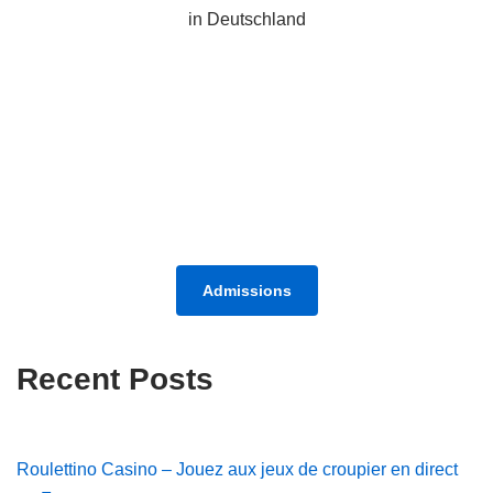
Admissions
Recent Posts
Roulettino Casino – Jouez aux jeux de croupier en direct