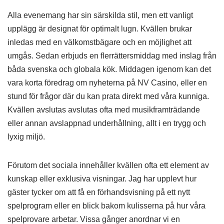
Alla evenemang har sin särskilda stil, men ett vanligt
upplägg är designat för optimalt lugn. Kvällen brukar
inledas med en välkomstbägare och en möjlighet att
umgås. Sedan erbjuds en flerrättersmiddag med inslag från
båda svenska och globala kök. Middagen igenom kan det
vara korta föredrag om nyheterna på NV Casino, eller en
stund för frågor där du kan prata direkt med våra kunniga.
Kvällen avslutas avslutas ofta med musikframträdande
eller annan avslappnad underhållning, allt i en trygg och
lyxig miljö.
Förutom det sociala innehåller kvällen ofta ett element av
kunskap eller exklusiva visningar. Jag har upplevt hur
gäster tycker om att få en förhandsvisning på ett nytt
spelprogram eller en blick bakom kulisserna på hur våra
spelprovare arbetar. Vissa gånger anordnar vi en