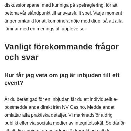
diskussionspanel med kunniga på spelreglering, för att
betona vår ståndpunkt till ansvarsfullt spel. Varje moment
är genomtänkt för att kombinera nöje med djup, så att alla
lämnar med en meningsfull upplevelse.
Vanligt förekommande frågor
och svar
Hur får jag veta om jag är inbjuden till ett
event?
Är du berättigad för en inbjudan får du ett individuellt e-
postmeddelande direkt från NV Casino. Meddelandet
omfattar alla praktiska detaljer. Vi marknadsför aldrig
publikt eller via sociala medier av integritetsskäl. Se därför
till att din angivna e-postadress är korrekt och att du