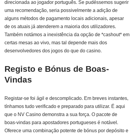
direcionada ao jogador português. Se pudéssemos sugerir
uma recomendação, seria possivelmente a adição de
alguns métodos de pagamento locais adicionais, apesar
de os atuais já atenderem a maioria dos utilizadores.
Também notámos a inexistência da opção de *cashout* em
certas mesas ao vivo, mas tal depende mais dos
desenvolvedores dos jogos do que do casino.
Registo e Bónus de Boas-
Vindas
Registar-se foi ágil e descomplicado. Em breves instantes,
tínhamos tudo verificado e preparado para utilizar. É aqui
que o NV Casino demonstra a sua força. O pacote de
boas-vindas para apostadores portugueses é notável.
Oferece uma combinação potente de bónus por depósito e