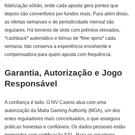
fidelização sólido, onde cada aposta gera pontos que
depois são convertíveis por fundos reais. Para além disso,
as ofertas semanais e de periodicidade mensal são
regulares. Há torneios de slots com prémios elevados,
*cashback* automático e bónus de *free spins* cada
semana. Isto conserva a experiência envolvente e
compensadora para quem aposta com frequência.
Garantia, Autorização e Jogo
Responsável
A confiança é tudo. O NV Casino atua com uma
autorização da Malta Gaming Authority (MGA), um dos
entes reguladores mais conceituados, o que assegura
práticas honestas e confiáveis. Os dados pessoais estão
protegidos com codificação SSL. Para os jogadores