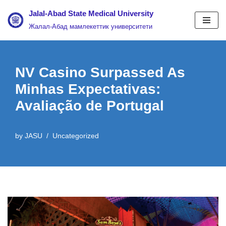
Jalal-Abad State Medical University
Жалал-Абад мамлекеттик университети
Skip
to
content
NV Casino Surpassed As
Minhas Expectativas:
Avaliação de Portugal
by
JASU
Uncategorized