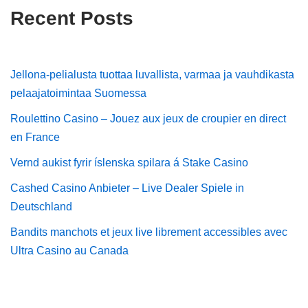
Recent Posts
Jellona-pelialusta tuottaa luvallista, varmaa ja vauhdikasta
pelaajatoimintaa Suomessa
Roulettino Casino – Jouez aux jeux de croupier en direct
en France
Vernd aukist fyrir íslenska spilara á Stake Casino
Cashed Casino Anbieter – Live Dealer Spiele in
Deutschland
Bandits manchots et jeux live librement accessibles avec
Ultra Casino au Canada