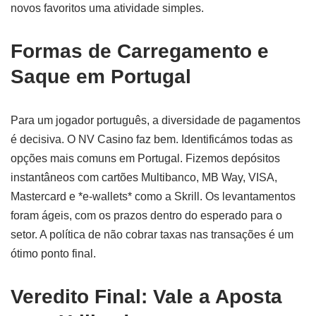
novos favoritos uma atividade simples.
Formas de Carregamento e
Saque em Portugal
Para um jogador português, a diversidade de pagamentos
é decisiva. O NV Casino faz bem. Identificámos todas as
opções mais comuns em Portugal. Fizemos depósitos
instantâneos com cartões Multibanco, MB Way, VISA,
Mastercard e *e-wallets* como a Skrill. Os levantamentos
foram ágeis, com os prazos dentro do esperado para o
setor. A política de não cobrar taxas nas transações é um
ótimo ponto final.
Veredito Final: Vale a Aposta