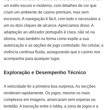
um estilo escuro e moderno, com detalhes de cor que
criam um ambiente de casino premium, mas sem
excessos. A navegação é fácil, com tudo o necessário a
um ou dois cliques de alcance. Apreciamos disso. A
adaptação ao utilizador português é clara, não só na
idioma, mas também na forma como expõe a sua
autorização e as opções de jogo controlado. No celular, a
vivência continua fluida, assegurando que o casino nos
acompanha para qualquer lugar.
Exploração e Desempenho Técnico
A velocidade foi a primeira boa surpresa. As secções
renderam rapidamente. Os jogos, mesmo os mais
complexos em imagens, arrancaram sem esperas ou
lentidão. A transição entre o lobby, a zona de jogos e a