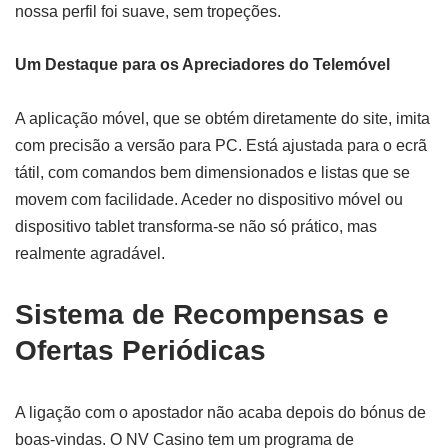
nossa perfil foi suave, sem tropeções.
Um Destaque para os Apreciadores do Telemóvel
A aplicação móvel, que se obtém diretamente do site, imita
com precisão a versão para PC. Está ajustada para o ecrã
tátil, com comandos bem dimensionados e listas que se
movem com facilidade. Aceder no dispositivo móvel ou
dispositivo tablet transforma-se não só prático, mas
realmente agradável.
Sistema de Recompensas e
Ofertas Periódicas
A ligação com o apostador não acaba depois do bónus de
boas-vindas. O NV Casino tem um programa de