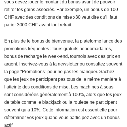
vous devez jouer le montant du bonus avant de pouvoir
retirer les gains associés. Par exemple, un bonus de 100
CHF avec des conditions de mise x30 veut dire qu’il faut
parier 3000 CHF avant tout retrait.
En plus de le bonus de bienvenue, la plateforme lance des
promotions fréquentes : tours gratuits hebdomadaires,
bonus de recharge le week-end, tournois avec des prix en
argent. Inscrivez-vous à la newsletter ou consultez souvent
la page “Promotions” pour ne pas les manquer. Sachez
que les jeux ne participent pas tous de la même manière à
l’atteinte des conditions de mise. Les machines à sous
sont considérées généralement à 100%, alors que les jeux
de table comme le blackjack ou la roulette ne participent
souvent qu’à 10%. Cette information est essentielle pour
déterminer vos jeux quand vous participez avec un bonus
actif.