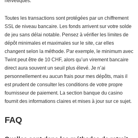
helvétiques.
Toutes les transactions sont protégées par un chiffrement
SSL de niveau bancaire. Les fonds arrivent sur votre solde
de jeu sans délai notable. Pensez à vérifier les limites de
dépôt minimales et maximales sur le site, car elles
changent selon la méthode. Par exemple, le minimum avec
Twint peut être de 10 CHF, alors qu’un virement bancaire
direct aura souvent un seuil plus élevé. Je n’ai
personnellement eu aucun frais pour mes dépôts, mais il
est prudent de consulter les conditions de votre propre
fournisseur de paiement. La section banque du casino
fournit des informations claires et mises à jour sur ce sujet.
FAQ