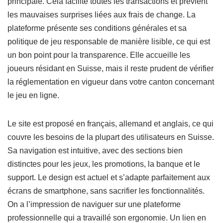
principale. Cela facilite toutes les transactions et prévient
les mauvaises surprises liées aux frais de change. La
plateforme présente ses conditions générales et sa
politique de jeu responsable de manière lisible, ce qui est
un bon point pour la transparence. Elle accueille les
joueurs résidant en Suisse, mais il reste prudent de vérifier
la réglementation en vigueur dans votre canton concernant
le jeu en ligne.
Le site est proposé en français, allemand et anglais, ce qui
couvre les besoins de la plupart des utilisateurs en Suisse.
Sa navigation est intuitive, avec des sections bien
distinctes pour les jeux, les promotions, la banque et le
support. Le design est actuel et s’adapte parfaitement aux
écrans de smartphone, sans sacrifier les fonctionnalités.
On a l’impression de naviguer sur une plateforme
professionnelle qui a travaillé son ergonomie. Un lien en