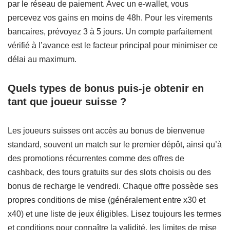
par le réseau de paiement. Avec un e-wallet, vous
percevez vos gains en moins de 48h. Pour les virements
bancaires, prévoyez 3 à 5 jours. Un compte parfaitement
vérifié à l’avance est le facteur principal pour minimiser ce
délai au maximum.
Quels types de bonus puis-je obtenir en
tant que joueur suisse ?
Les joueurs suisses ont accès au bonus de bienvenue
standard, souvent un match sur le premier dépôt, ainsi qu’à
des promotions récurrentes comme des offres de
cashback, des tours gratuits sur des slots choisis ou des
bonus de recharge le vendredi. Chaque offre possède ses
propres conditions de mise (généralement entre x30 et
x40) et une liste de jeux éligibles. Lisez toujours les termes
et conditions pour connaître la validité, les limites de mise