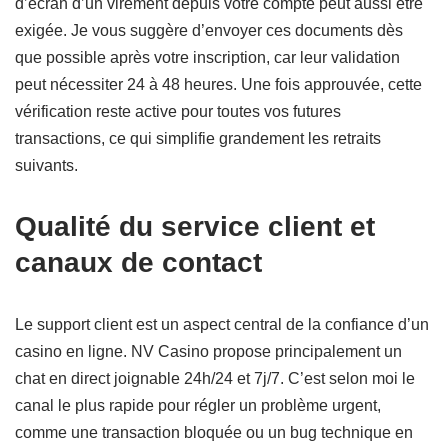
d’écran d’un virement depuis votre compte peut aussi être
exigée. Je vous suggère d’envoyer ces documents dès
que possible après votre inscription, car leur validation
peut nécessiter 24 à 48 heures. Une fois approuvée, cette
vérification reste active pour toutes vos futures
transactions, ce qui simplifie grandement les retraits
suivants.
Qualité du service client et
canaux de contact
Le support client est un aspect central de la confiance d’un
casino en ligne. NV Casino propose principalement un
chat en direct joignable 24h/24 et 7j/7. C’est selon moi le
canal le plus rapide pour régler un problème urgent,
comme une transaction bloquée ou un bug technique en