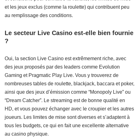
et les jeux exclus (comme la roulette) qui contribuent peu
au remplissage des conditions.
Le secteur Live Casino est-elle bien fournie
?
Oui, la section Live Casino est extrêmement riche, avec
des jeux proposés par des leaders comme Evolution
Gaming et Pragmatic Play Live. Vous y trouverez de
nombreuses tables de roulette, blackjack, baccara et poker,
ainsi que des jeux d’émission comme “Monopoly Live” ou
“Dream Catcher”. Le streaming est de bonne qualité en
HD, et vous pouvez échanger avec le croupier et les autres
joueurs. Les limites de mise sont diverses et s’adaptent à
tous les budgets, ce qui en fait une excellente alternative
au casino physique.