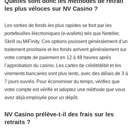
Quelles sont donc les méthodes de retrait
les plus véloces sur NV Casino ?
Les sorties de fonds les plus rapides se font par les
portefeuilles électroniques (e-wallets) tels que Neteller,
Skrill ou MiFinity. Ces options jouissent généralement d’un
traitement prioritaire et les fonds arrivent généralement sur
votre compte de paiement en 12 à 48 heures après
l’approbation du casino. Les cartes de crédit/débit et les
virements bancaires sont plus lents, avec des délais de 3 à
7 jours ouvrés. Pour économiser du temps, vérifiez que
votre compte est vérifié et adoptez une méthode que vous
avez déjà employée pour un dépôt.
NV Casino prélève-t-il des frais sur les
retraits ?