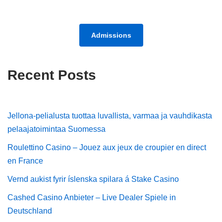
Admissions
Recent Posts
Jellona-pelialusta tuottaa luvallista, varmaa ja vauhdikasta
pelaajatoimintaa Suomessa
Roulettino Casino – Jouez aux jeux de croupier en direct
en France
Vernd aukist fyrir íslenska spilara á Stake Casino
Cashed Casino Anbieter – Live Dealer Spiele in
Deutschland