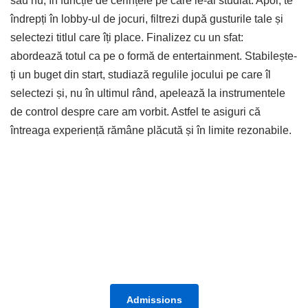
sau nu, în funcție de cerințele pe care le-ai studiat. Apoi, te
îndrepți în lobby-ul de jocuri, filtrezi după gusturile tale și
selectezi titlul care îți place. Finalizez cu un sfat:
abordează totul ca pe o formă de entertainment. Stabilește-
ți un buget din start, studiază regulile jocului pe care îl
selectezi și, nu în ultimul rând, apelează la instrumentele
de control despre care am vorbit. Astfel te asiguri că
întreaga experiență rămâne plăcută și în limite rezonabile.
Admissions