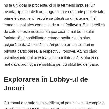
nu te uiți doar la procente, ci și la termenii impuse. Un
avantaj tipic poate fi un program care cuprinde primele tale
primele depuneri. Trebuie să citești cu grijă termenii și
termenii, mai ales condițiile de rulaj (rollover). Ele specifică
de câte ori este necesar să joci cuantumul bonusului
înainte să ai posibilitatea retrage profiturile. În plus,
asigură-te dacă există limitări pentru anumite titluri în
privința participarea la respectivul rollover. Atunci când
asimilezi întregul acestea, ai capacitatea să evaluezi cu
real dacă promoția se justifică pentru stilul tău de joacă.
Explorarea în Lobby-ul de
Jocuri
Cu contul operațional și verificat, ai posibilitate la completa