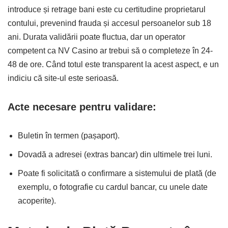
introduce și retrage bani este cu certitudine proprietarul
contului, prevenind frauda și accesul persoanelor sub 18
ani. Durata validării poate fluctua, dar un operator
competent ca NV Casino ar trebui să o completeze în 24-
48 de ore. Când totul este transparent la acest aspect, e un
indiciu că site-ul este serioasă.
Acte necesare pentru validare:
Buletin în termen (pașaport).
Dovadă a adresei (extras bancar) din ultimele trei luni.
Poate fi solicitată o confirmare a sistemului de plată (de
exemplu, o fotografie cu cardul bancar, cu unele date
acoperite).