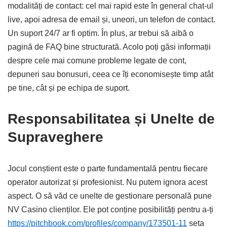
modalități de contact: cel mai rapid este în general chat-ul
live, apoi adresa de email și, uneori, un telefon de contact.
Un suport 24/7 ar fi optim. În plus, ar trebui să aibă o
pagină de FAQ bine structurată. Acolo poți găsi informații
despre cele mai comune probleme legate de cont,
depuneri sau bonusuri, ceea ce îți economisește timp atât
pe tine, cât și pe echipa de suport.
Responsabilitatea și Unelte de
Supraveghere
Jocul conștient este o parte fundamentală pentru fiecare
operator autorizat și profesionist. Nu putem ignora acest
aspect. O să văd ce unelte de gestionare personală pune
NV Casino clienților. Ele pot conține posibilități pentru a-ți
https://pitchbook.com/profiles/company/173501-11
seta