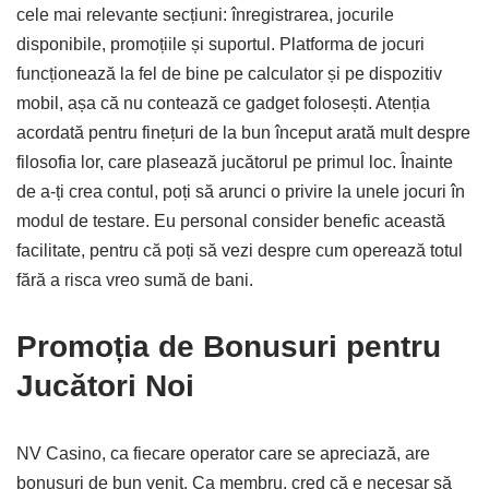
cele mai relevante secțiuni: înregistrarea, jocurile
disponibile, promoțiile și suportul. Platforma de jocuri
funcționează la fel de bine pe calculator și pe dispozitiv
mobil, așa că nu contează ce gadget folosești. Atenția
acordată pentru finețuri de la bun început arată mult despre
filosofia lor, care plasează jucătorul pe primul loc. Înainte
de a-ți crea contul, poți să arunci o privire la unele jocuri în
modul de testare. Eu personal consider benefic această
facilitate, pentru că poți să vezi despre cum operează totul
fără a risca vreo sumă de bani.
Promoția de Bonusuri pentru
Jucători Noi
NV Casino, ca fiecare operator care se apreciază, are
bonusuri de bun venit. Ca membru, cred că e necesar să