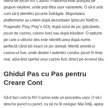
ofertă de jocuri NV Casino. Platforma este aranjată pe
grupuri intuitive, unde poți filtra ușor variantele. O să-ți arăt
cum să-ți identifici jocurile îndrăgite. Majoritatea
platformelor au criterii după dezvoltator (precum NetEnt,
Pragmatic Play, Play’n GO), după soiul de joc (păcănele,
jocuri de cazino, casino live) sau după trăsături. O opțiune
pe care o utilizez des este identificarea după nume,
perfectă când știi exact ce joc dorești. Merită amintit și
casino-ul live, unde dealer-i autentici conduc jocuri în timp
real, aducând spiritul unui cazino fizic direct pe ecranul tău.
Ghidul Pas cu Pas pentru
Creare Cont
Să-ți faci cont la NV Casino este un procedeu ușor. O să-l
descriu punct cu punct, ca să nu fii nesigur. Mai întâi, apeși