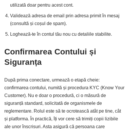
utilizată doar pentru acest cont.
Validează adresa de email prin adresa primit în mesaj
(consultă și coșul de spam).
Loghează-te în contul tău nou cu detaliile stabilite.
Confirmarea Contului și
Siguranța
După prima conectare, urmează o etapă cheie:
confirmarea contului, numită și procedura KYC (Know Your
Customer). Nu e doar o procedură, ci o măsură de
siguranță standard, solicitată de organismele de
reglementare. Rolul este să te ocrotească atât pe tine, cât
și platforma. În practică, îți vor cere să trimiți copii lizibile
ale unor înscrisuri. Asta asigură că persoana care