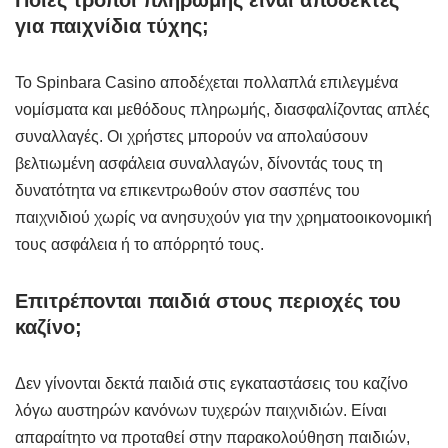
Ποιες τρόποι πληρωμής είναι αποδεκτές
για παιχνίδια τύχης;
Το Spinbara Casino αποδέχεται πολλαπλά επιλεγμένα
νομίσματα και μεθόδους πληρωμής, διασφαλίζοντας απλές
συναλλαγές. Οι χρήστες μπορούν να απολαύσουν
βελτιωμένη ασφάλεια συναλλαγών, δίνοντάς τους τη
δυνατότητα να επικεντρωθούν στον σασπένς του
παιχνιδιού χωρίς να ανησυχούν για την χρηματοοικονομική
τους ασφάλεια ή το απόρρητό τους.
Επιτρέπονται παιδιά στους περιοχές του
καζίνο;
Δεν γίνονται δεκτά παιδιά στις εγκαταστάσεις του καζίνο
λόγω αυστηρών κανόνων τυχερών παιχνιδιών. Είναι
απαραίτητο να προταθεί στην παρακολούθηση παιδιών,