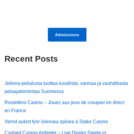
Admissions
Recent Posts
Jellona-pelialusta tuottaa luvallista, varmaa ja vauhdikasta
pelaajatoimintaa Suomessa
Roulettino Casino – Jouez aux jeux de croupier en direct
en France
Vernd aukist fyrir íslenska spilara á Stake Casino
Cashed Casino Anbieter – Live Dealer Spiele in