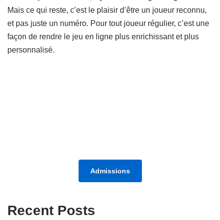
Mais ce qui reste, c’est le plaisir d’être un joueur reconnu,
et pas juste un numéro. Pour tout joueur régulier, c’est une
façon de rendre le jeu en ligne plus enrichissant et plus
personnalisé.
Admissions
Recent Posts