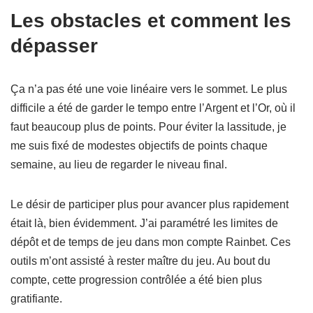
Les obstacles et comment les
dépasser
Ça n’a pas été une voie linéaire vers le sommet. Le plus
difficile a été de garder le tempo entre l’Argent et l’Or, où il
faut beaucoup plus de points. Pour éviter la lassitude, je
me suis fixé de modestes objectifs de points chaque
semaine, au lieu de regarder le niveau final.
Le désir de participer plus pour avancer plus rapidement
était là, bien évidemment. J’ai paramétré les limites de
dépôt et de temps de jeu dans mon compte Rainbet. Ces
outils m’ont assisté à rester maître du jeu. Au bout du
compte, cette progression contrôlée a été bien plus
gratifiante.