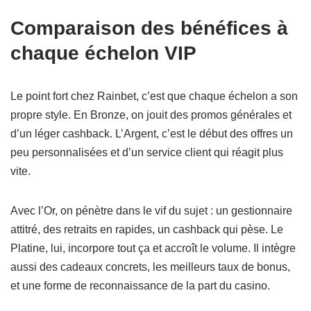
Comparaison des bénéfices à
chaque échelon VIP
Le point fort chez Rainbet, c’est que chaque échelon a son
propre style. En Bronze, on jouit des promos générales et
d’un léger cashback. L’Argent, c’est le début des offres un
peu personnalisées et d’un service client qui réagit plus
vite.
Avec l’Or, on pénètre dans le vif du sujet : un gestionnaire
attitré, des retraits en rapides, un cashback qui pèse. Le
Platine, lui, incorpore tout ça et accroît le volume. Il intègre
aussi des cadeaux concrets, les meilleurs taux de bonus,
et une forme de reconnaissance de la part du casino.