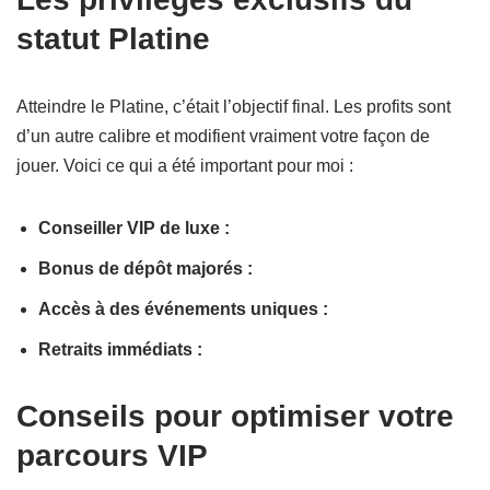
statut Platine
Atteindre le Platine, c’était l’objectif final. Les profits sont
d’un autre calibre et modifient vraiment votre façon de
jouer. Voici ce qui a été important pour moi :
Conseiller VIP de luxe :
Bonus de dépôt majorés :
Accès à des événements uniques :
Retraits immédiats :
Conseils pour optimiser votre
parcours VIP