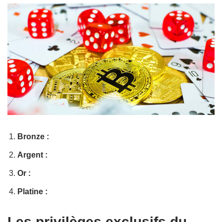
Bronze :
Argent :
Or :
Platine :
Les privilèges exclusifs du