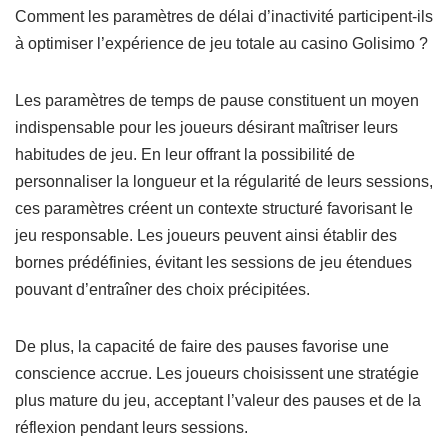
Comment les paramètres de délai d’inactivité participent-ils
à optimiser l’expérience de jeu totale au casino Golisimo ?
Les paramètres de temps de pause constituent un moyen
indispensable pour les joueurs désirant maîtriser leurs
habitudes de jeu. En leur offrant la possibilité de
personnaliser la longueur et la régularité de leurs sessions,
ces paramètres créent un contexte structuré favorisant le
jeu responsable. Les joueurs peuvent ainsi établir des
bornes prédéfinies, évitant les sessions de jeu étendues
pouvant d’entraîner des choix précipitées.
De plus, la capacité de faire des pauses favorise une
conscience accrue. Les joueurs choisissent une stratégie
plus mature du jeu, acceptant l’valeur des pauses et de la
réflexion pendant leurs sessions.