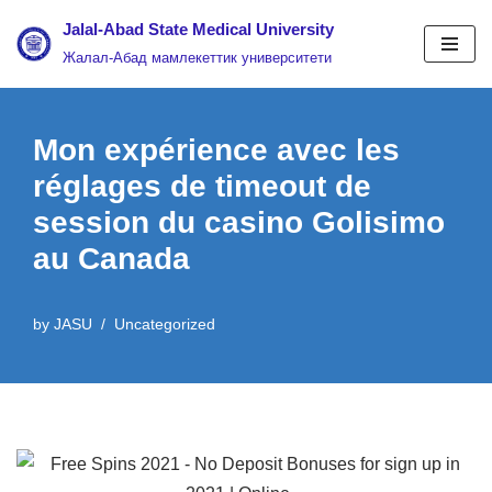
Jalal-Abad State Medical University
Жалал-Абад мамлекеттик университети
Skip
to
content
Mon expérience avec les
réglages de timeout de
session du casino Golisimo
au Canada
by
JASU
Uncategorized