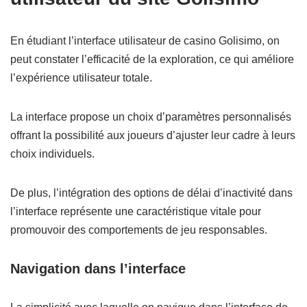
En étudiant l’interface utilisateur de casino Golisimo, on
peut constater l’efficacité de la exploration, ce qui améliore
l’expérience utilisateur totale.
La interface propose un choix d’paramètres personnalisés
offrant la possibilité aux joueurs d’ajuster leur cadre à leurs
choix individuels.
De plus, l’intégration des options de délai d’inactivité dans
l’interface représente une caractéristique vitale pour
promouvoir des comportements de jeu responsables.
Navigation dans l’interface