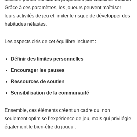
Grâce à ces paramètres, les joueurs peuvent maîtriser
leurs activités de jeu et limiter le risque de développer des
habitudes néfastes.
Les aspects clés de cet équilibre incluent :
Définir des limites personnelles
Encourager les pauses
Ressources de soutien
Sensibilisation de la communauté
Ensemble, ces éléments créent un cadre qui non
seulement optimise l’expérience de jeu, mais qui privilégie
également le bien-être du joueur.