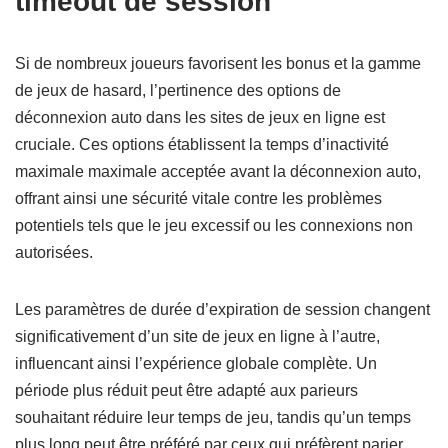
timeout de session
Si de nombreux joueurs favorisent les bonus et la gamme
de jeux de hasard, l’pertinence des options de
déconnexion auto dans les sites de jeux en ligne est
cruciale. Ces options établissent la temps d’inactivité
maximale maximale acceptée avant la déconnexion auto,
offrant ainsi une sécurité vitale contre les problèmes
potentiels tels que le jeu excessif ou les connexions non
autorisées.
Les paramètres de durée d’expiration de session changent
significativement d’un site de jeux en ligne à l’autre,
influencant ainsi l’expérience globale complète. Un
période plus réduit peut être adapté aux parieurs
souhaitant réduire leur temps de jeu, tandis qu’un temps
plus long peut être préféré par ceux qui préfèrent parier