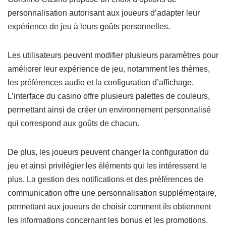
personnalisation autorisant aux joueurs d’adapter leur
expérience de jeu à leurs goûts personnelles.
Les utilisateurs peuvent modifier plusieurs paramètres pour
améliorer leur expérience de jeu, notamment les thèmes,
les préférences audio et la configuration d’affichage.
L’interface du casino offre plusieurs palettes de couleurs,
permettant ainsi de créer un environnement personnalisé
qui correspond aux goûts de chacun.
De plus, les joueurs peuvent changer la configuration du
jeu et ainsi privilégier les éléments qui les intéressent le
plus. La gestion des notifications et des préférences de
communication offre une personnalisation supplémentaire,
permettant aux joueurs de choisir comment ils obtiennent
les informations concernant les bonus et les promotions.