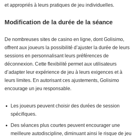
et appropriés à leurs pratiques de jeu individuelles.
Modification de la durée de la séance
De nombreuses sites de casino en ligne, dont Golisimo,
offrent aux joueurs la possibilité d’ajuster la durée de leurs
sessions en personnalisant leurs préférences de
déconnexion. Cette flexibilité permet aux utilisateurs
d’adapter leur expérience de jeu à leurs exigences et à
leurs limites. En autorisant ces ajustements, Golisimo
encourage un jeu responsable.
Les joueurs peuvent choisir des durées de session
spécifiques.
Des séances plus courtes peuvent encourager une
meilleure autodiscipline, diminuant ainsi le risque de jeu