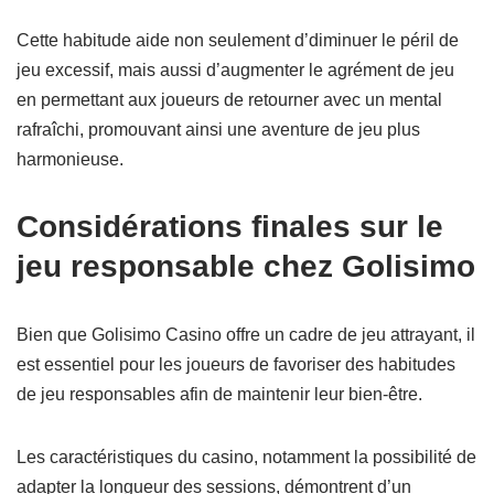
Cette habitude aide non seulement d’diminuer le péril de
jeu excessif, mais aussi d’augmenter le agrément de jeu
en permettant aux joueurs de retourner avec un mental
rafraîchi, promouvant ainsi une aventure de jeu plus
harmonieuse.
Considérations finales sur le
jeu responsable chez Golisimo
Bien que Golisimo Casino offre un cadre de jeu attrayant, il
est essentiel pour les joueurs de favoriser des habitudes
de jeu responsables afin de maintenir leur bien-être.
Les caractéristiques du casino, notamment la possibilité de
adapter la longueur des sessions, démontrent d’un