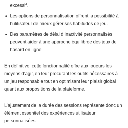
excessif.
Les options de personnalisation offrent la possibilité à
l’utilisateur de mieux gérer ses habitudes de jeu.
Des paramètres de délai d’inactivité personnalisés
peuvent aider à une approche équilibrée des jeux de
hasard en ligne.
En définitive, cette fonctionnalité offre aux joueurs les
moyens d’agir, en leur procurant les outils nécessaires à
un jeu responsable tout en optimisant leur plaisir global
quant aux propositions de la plateforme.
L’ajustement de la durée des sessions représente donc un
élément essentiel des expériences utilisateur
personnalisées.