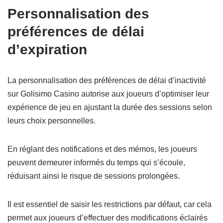
Personnalisation des
préférences de délai
d’expiration
La personnalisation des préférences de délai d’inactivité
sur Golisimo Casino autorise aux joueurs d’optimiser leur
expérience de jeu en ajustant la durée des sessions selon
leurs choix personnelles.
En réglant des notifications et des mémos, les joueurs
peuvent demeurer informés du temps qui s’écoule,
réduisant ainsi le risque de sessions prolongées.
Il est essentiel de saisir les restrictions par défaut, car cela
permet aux joueurs d’effectuer des modifications éclairés