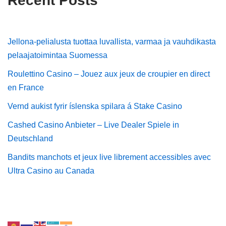
Recent Posts
Jellona-pelialusta tuottaa luvallista, varmaa ja vauhdikasta
pelaajatoimintaa Suomessa
Roulettino Casino – Jouez aux jeux de croupier en direct
en France
Vernd aukist fyrir íslenska spilara á Stake Casino
Cashed Casino Anbieter – Live Dealer Spiele in
Deutschland
Bandits manchots et jeux live librement accessibles avec
Ultra Casino au Canada