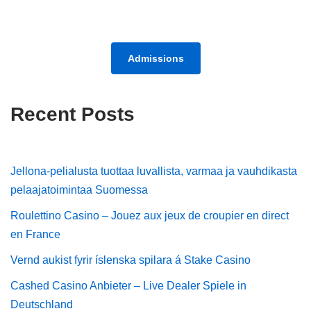
Admissions
Recent Posts
Jellona-pelialusta tuottaa luvallista, varmaa ja vauhdikasta
pelaajatoimintaa Suomessa
Roulettino Casino – Jouez aux jeux de croupier en direct
en France
Vernd aukist fyrir íslenska spilara á Stake Casino
Cashed Casino Anbieter – Live Dealer Spiele in
Deutschland