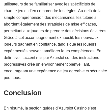
utilisateurs de se familiariser avec les spécificités de
chaque jeu et d’en comprendre les règles. Au-delà de la
simple compréhension des mécanismes, les tutoriels
abordent également des stratégies de mise efficaces,
permettant aux joueurs de prendre des décisions éclairées.
Grâce à cet accompagnement exhaustif, les nouveaux
joueurs gagnent en confiance, tandis que les joueurs
expérimentés peuvent améliorer leurs compétences. En
définitive, l’accent mis par Azurslot sur des instructions
progressives crée un environnement bienveillant,
encourageant une expérience de jeu agréable et sécurisée
pour tous.
Conclusion
En résumé, la section guides d’Azurslot Casino s’est