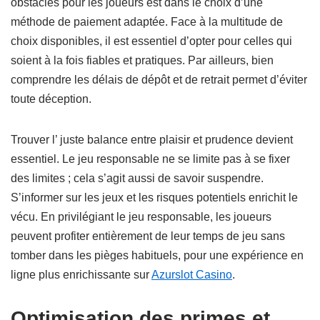
obstacles pour les joueurs est dans le choix d’une
méthode de paiement adaptée. Face à la multitude de
choix disponibles, il est essentiel d’opter pour celles qui
soient à la fois fiables et pratiques. Par ailleurs, bien
comprendre les délais de dépôt et de retrait permet d’éviter
toute déception.
Trouver l’ juste balance entre plaisir et prudence devient
essentiel. Le jeu responsable ne se limite pas à se fixer
des limites ; cela s’agit aussi de savoir suspendre.
S’informer sur les jeux et les risques potentiels enrichit le
vécu. En privilégiant le jeu responsable, les joueurs
peuvent profiter entièrement de leur temps de jeu sans
tomber dans les pièges habituels, pour une expérience en
ligne plus enrichissante sur
Azurslot Casino
.
Optimisation des primes et