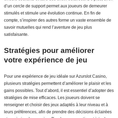
d’un cercle de support permet aux joueurs de demeurer
stimulés et stimule une évolution continue. En fin de
compte, s’inspirer des autres forme un vaste ensemble de
savoir mutuelles qui rend l’aventure de jeu plus
satisfaisante.
Stratégies pour améliorer
votre expérience de jeu
Pour une expérience de jeu idéale sur Azurslot Casino,
plusieurs stratégies permettent d’améliorer le plaisir et les
gains possibles. Tout d’abord, il est essentiel d’adopter des
stratégies de mise efficaces. Les joueurs doivent se
renseigner et choisir des jeux adaptés à leur niveau et à
leurs préférences, afin de prendre des décisions éclairées