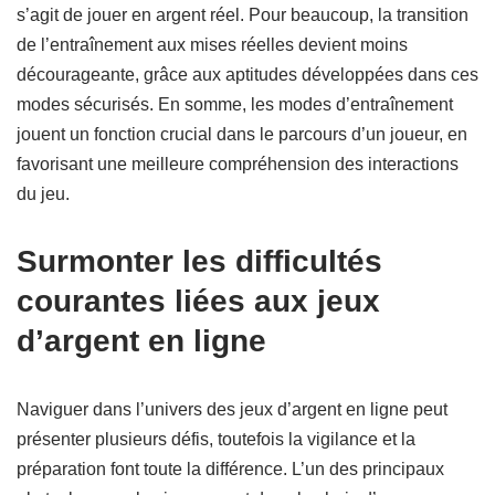
s’agit de jouer en argent réel. Pour beaucoup, la transition
de l’entraînement aux mises réelles devient moins
décourageante, grâce aux aptitudes développées dans ces
modes sécurisés. En somme, les modes d’entraînement
jouent un fonction crucial dans le parcours d’un joueur, en
favorisant une meilleure compréhension des interactions
du jeu.
Surmonter les difficultés
courantes liées aux jeux
d’argent en ligne
Naviguer dans l’univers des jeux d’argent en ligne peut
présenter plusieurs défis, toutefois la vigilance et la
préparation font toute la différence. L’un des principaux