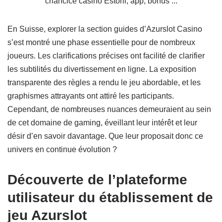
En Suisse, explorer la section guides d’Azurslot Casino
s’est montré une phase essentielle pour de nombreux
joueurs. Les clarifications précises ont facilité de clarifier
les subtilités du divertissement en ligne. La exposition
transparente des règles a rendu le jeu abordable, et les
graphismes attrayants ont attiré les participants.
Cependant, de nombreuses nuances demeuraient au sein
de cet domaine de gaming, éveillant leur intérêt et leur
désir d’en savoir davantage. Que leur proposait donc ce
univers en continue évolution ?
Découverte de l’plateforme
utilisateur du établissement de
jeu Azurslot