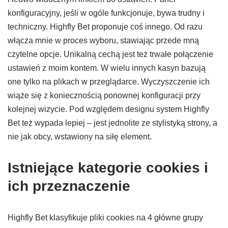
konfiguracyjny, jeśli w ogóle funkcjonuje, bywa trudny i
techniczny. Highfly Bet proponuje coś innego. Od razu
włącza mnie w proces wyboru, stawiając przede mną
czytelne opcje. Unikalną cechą jest też trwałe połączenie
ustawień z moim kontem. W wielu innych kasyn bazują
one tylko na plikach w przeglądarce. Wyczyszczenie ich
wiąże się z koniecznością ponownej konfiguracji przy
kolejnej wizycie. Pod względem designu system Highfly
Bet też wypada lepiej – jest jednolite ze stylistyką strony, a
nie jak obcy, wstawiony na siłę element.
Istniejące kategorie cookies i
ich przeznaczenie
Highfly Bet klasyfikuje pliki cookies na 4 główne grupy