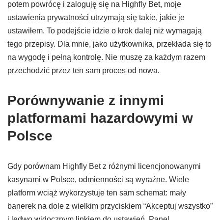
potem powrócę i zaloguję się na Highfly Bet, moje
ustawienia prywatności utrzymają się takie, jakie je
ustawiłem. To podejście idzie o krok dalej niż wymagają
tego przepisy. Dla mnie, jako użytkownika, przekłada się to
na wygodę i pełną kontrolę. Nie muszę za każdym razem
przechodzić przez ten sam proces od nowa.
Porównywanie z innymi
platformami hazardowymi w
Polsce
Gdy porównam Highfly Bet z różnymi licencjonowanymi
kasynami w Polsce, odmienności są wyraźne. Wiele
platform wciąż wykorzystuje ten sam schemat: mały
banerek na dole z wielkim przyciskiem “Akceptuj wszystko”
i ledwo widocznym linkiem do ustawień. Panel