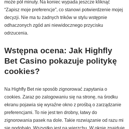
może pół minuty. Na koniec wypada jeszcze kliknąć
“Zapisz moje preferencje”, co stanowi potwierdzenie mojej
decyzji. Nie ma tu żadnych trików w stylu wstępnie
odhaczonych zgód ani niewidocznego przycisku
odrzucenia.
Wstępna ocena: Jak Highfly
Bet Casino pokazuje politykę
cookies?
Na Highfly Bet nie sposób zignorować zapytania o
cookies. Zaraz po zalogowaniu się na stronę, na środku
ekranu pojawia się wyraźne okno z prośbą o zarządzanie
preferencjami. To nie jest ten drobny, łatwy do
zignorowania pasek na dole. Takie rozwiązanie od razu mi
się podobało. Wszystko jest na wierzchu. W oknie znajduję