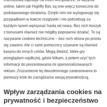
online, takim jak Highfly Bet, są one wręcz konieczne do
podstawowego działania. Dzięki nim nie wylogowuję się
przypadkiem w trakcie rozgrywki i nie potrzebuję za
każdym razem wpisywać hasła od nowa. Bez nich koszyk
z bonusami również nie mógłby poprawnie działać. To są
nazywane cookies techniczne – bez nich strona po prostu
się zawiesi. Ale ci sami pomocnicy używane są również
kasynu do innych celów. Mogą śledzić, które gry
przeglądam najdłużej, gdzie klikam, a potem użyć tych
informacji do prezentowania mi spersonalizowanych
reklam. Zrozumienie tej dwustronnego zastosowania to
pierwszy krok do zarządzania swoją prywatnością.
Wpływ zarządzania cookies na
prywatność i bezpieczeństwo