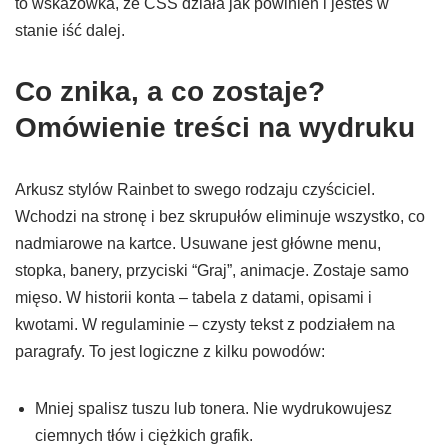
to wskazówka, że CSS działa jak powinien i jesteś w
stanie iść dalej.
Co znika, a co zostaje?
Omówienie treści na wydruku
Arkusz stylów Rainbet to swego rodzaju czyściciel.
Wchodzi na stronę i bez skrupułów eliminuje wszystko, co
nadmiarowe na kartce. Usuwane jest główne menu,
stopka, banery, przyciski “Graj”, animacje. Zostaje samo
mięso. W historii konta – tabela z datami, opisami i
kwotami. W regulaminie – czysty tekst z podziałem na
paragrafy. To jest logiczne z kilku powodów:
Mniej spalisz tuszu lub tonera. Nie wydrukowujesz
ciemnych tłów i ciężkich grafik.