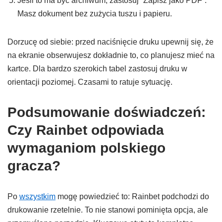
Jeśli to ma być archiwum, zastosuj “Zapisz jako PDF”.
Masz dokument bez zużycia tuszu i papieru.
Dorzucę od siebie: przed naciśnięcie druku upewnij się, że
na ekranie obserwujesz dokładnie to, co planujesz mieć na
kartce. Dla bardzo szerokich tabel zastosuj druku w
orientacji poziomej. Czasami to ratuje sytuację.
Podsumowanie doświadczeń:
Czy Rainbet odpowiada
wymaganiom polskiego
gracza?
Po
wszystkim
mogę powiedzieć to: Rainbet podchodzi do
drukowanie rzetelnie. To nie stanowi pominięta opcja, ale