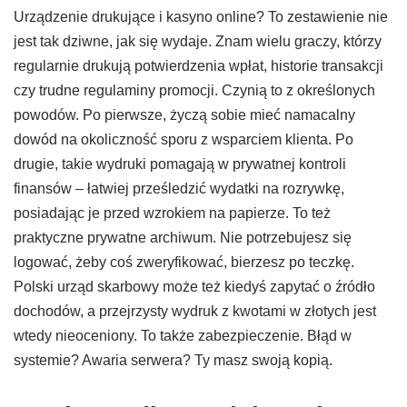
Urządzenie drukujące i kasyno online? To zestawienie nie
jest tak dziwne, jak się wydaje. Znam wielu graczy, którzy
regularnie drukują potwierdzenia wpłat, historie transakcji
czy trudne regulaminy promocji. Czynią to z określonych
powodów. Po pierwsze, życzą sobie mieć namacalny
dowód na okoliczność sporu z wsparciem klienta. Po
drugie, takie wydruki pomagają w prywatnej kontroli
finansów – łatwiej prześledzić wydatki na rozrywkę,
posiadając je przed wzrokiem na papierze. To też
praktyczne prywatne archiwum. Nie potrzebujesz się
logować, żeby coś zweryfikować, bierzesz po teczkę.
Polski urząd skarbowy może też kiedyś zapytać o źródło
dochodów, a przejrzysty wydruk z kwotami w złotych jest
wtedy nieoceniony. To także zabezpieczenie. Błąd w
systemie? Awaria serwera? Ty masz swoją kopią.