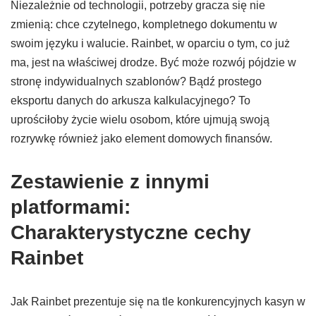
Niezależnie od technologii, potrzeby gracza się nie
zmienią: chce czytelnego, kompletnego dokumentu w
swoim języku i walucie. Rainbet, w oparciu o tym, co już
ma, jest na właściwej drodze. Być może rozwój pójdzie w
stronę indywidualnych szablonów? Bądź prostego
eksportu danych do arkusza kalkulacyjnego? To
uprościłoby życie wielu osobom, które ujmują swoją
rozrywkę również jako element domowych finansów.
Zestawienie z innymi
platformami:
Charakterystyczne cechy
Rainbet
Jak Rainbet prezentuje się na tle konkurencyjnych kasyn w