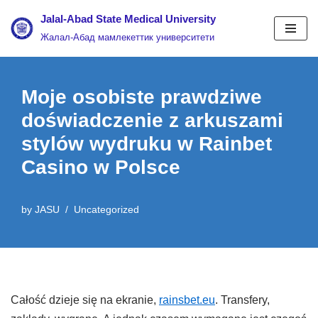
Jalal-Abad State Medical University
Жалал-Абад мамлекеттик университети
Skip
to
content
Moje osobiste prawdziwe
doświadczenie z arkuszami
stylów wydruku w Rainbet
Casino w Polsce
by
JASU
Uncategorized
Całość dzieje się na ekranie,
rainsbet.eu
. Transfery,