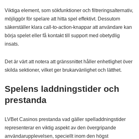
Viktiga element, som sökfunktioner och filtreringsalternativ,
möjliggör för spelare att hitta spel effektivt. Dessutom
säkerställer klara call-to-action-knappar att användare kan
börja spelet eller få kontakt till support med obetydlig
insats.
Det är värt att notera att gränssnittet håller enhetlighet över
skilda sektioner, vilket ger brukarvänlighet och lätthet.
Spelens laddningstider och
prestanda
LVBet Casinos prestanda vad gäller spelladdningstider
representerar en viktig aspekt av den övergripande
användarupplevelsen, speciellt inom den högst