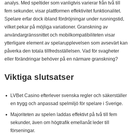
analys. Med speltider som vanligtvis varierar från två till
fem sekunder, visar plattformen effektivitet funktionalitet.
Spelare erfar dock ibland fördröjningar under rusningstid,
vilket pekar på möjliga variationer. Granskning av
användargränssnittet och mobilkompatibiliteten visar
ytterligare element av spelarupplevelsen som avsevärt kan
påverka den totala tillfredsställelsen. Vad för svagheter
eller förändringar behöver på en närmare granskning?
Viktiga slutsatser
LVBet Casino efterlever svenska regler och säkerställer
en trygg och anpassad spelmiljö för spelare i Sverige.
Majoriteten av spelen laddas effektivt på två till fem
sekunder, även om högtrafik emellanåt leder till
förseningar.