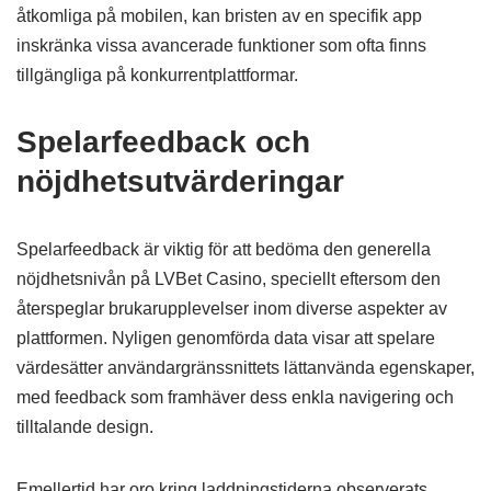
åtkomliga på mobilen, kan bristen av en specifik app
inskränka vissa avancerade funktioner som ofta finns
tillgängliga på konkurrentplattformar.
Spelarfeedback och
nöjdhetsutvärderingar
Spelarfeedback är viktig för att bedöma den generella
nöjdhetsnivån på LVBet Casino, speciellt eftersom den
återspeglar brukarupplevelser inom diverse aspekter av
plattformen. Nyligen genomförda data visar att spelare
värdesätter användargränssnittets lättanvända egenskaper,
med feedback som framhäver dess enkla navigering och
tilltalande design.
Emellertid har oro kring laddningstiderna observerats,