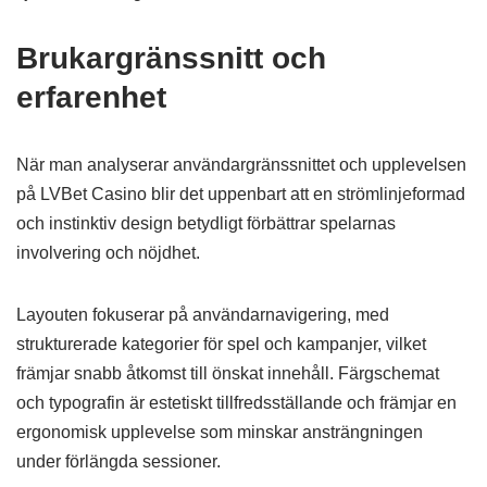
Brukargränssnitt och
erfarenhet
När man analyserar användargränssnittet och upplevelsen
på LVBet Casino blir det uppenbart att en strömlinjeformad
och instinktiv design betydligt förbättrar spelarnas
involvering och nöjdhet.
Layouten fokuserar på användarnavigering, med
strukturerade kategorier för spel och kampanjer, vilket
främjar snabb åtkomst till önskat innehåll. Färgschemat
och typografin är estetiskt tillfredsställande och främjar en
ergonomisk upplevelse som minskar ansträngningen
under förlängda sessioner.