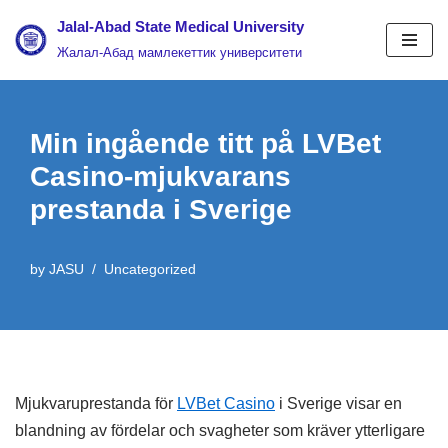
Jalal-Abad State Medical University
Жалал-Абад мамлекеттик университети
Skip
to
content
Min ingående titt på LVBet
Casino-mjukvarans
prestanda i Sverige
by
JASU
Uncategorized
Mjukvaruprestanda för
LVBet Casino
i Sverige visar en
blandning av fördelar och svagheter som kräver ytterligare