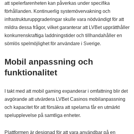
att spelerfarenheten kan påverkas under specifika
förhållanden. Kontinuerlig systemövervakning och
infrastrukturuppgraderingar skulle vara nödvändigt för att
mildra dessa frågor, vilket garanterar att LVBet upprätthåller
konkurrenskraftiga laddningstider och tillhandahåller en
sömlös spelmöjlighet för användare i Sverige.
Mobil anpassning och
funktionalitet
I takt med att mobil gaming expanderar i omfattning blir det
avgörande att utvärdera LVBet Casinos mobilanpassning
och kapacitet för att försäkra att spelarna får en utmärkt
spelupplevelse på samtliga enheter.
Plattformen är designad för att vara användbar på en