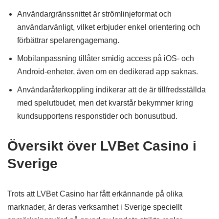
Användargränssnittet är strömlinjeformat och
användarvänligt, vilket erbjuder enkel orientering och
förbättrar spelarengagemang.
Mobilanpassning tillåter smidig access på iOS- och
Android-enheter, även om en dedikerad app saknas.
Användaråterkoppling indikerar att de är tillfredsställda
med spelutbudet, men det kvarstår bekymmer kring
kundsupportens responstider och bonusutbud.
Översikt över LVBet Casino i
Sverige
Trots att LVBet Casino har fått erkännande på olika
marknader, är deras verksamhet i Sverige speciellt