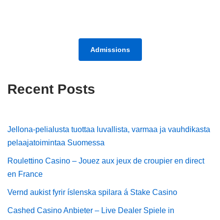
Admissions
Recent Posts
Jellona-pelialusta tuottaa luvallista, varmaa ja vauhdikasta
pelaajatoimintaa Suomessa
Roulettino Casino – Jouez aux jeux de croupier en direct
en France
Vernd aukist fyrir íslenska spilara á Stake Casino
Cashed Casino Anbieter – Live Dealer Spiele in