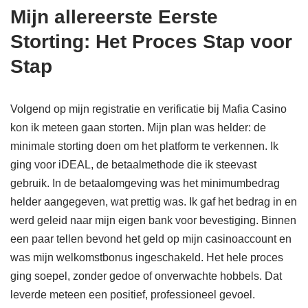
Mijn allereerste Eerste
Storting: Het Proces Stap voor
Stap
Volgend op mijn registratie en verificatie bij Mafia Casino
kon ik meteen gaan storten. Mijn plan was helder: de
minimale storting doen om het platform te verkennen. Ik
ging voor iDEAL, de betaalmethode die ik steevast
gebruik. In de betaalomgeving was het minimumbedrag
helder aangegeven, wat prettig was. Ik gaf het bedrag in en
werd geleid naar mijn eigen bank voor bevestiging. Binnen
een paar tellen bevond het geld op mijn casinoaccount en
was mijn welkomstbonus ingeschakeld. Het hele proces
ging soepel, zonder gedoe of onverwachte hobbels. Dat
leverde meteen een positief, professioneel gevoel.