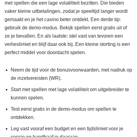
met spellen die een lage volatiliteit bezitten. Die bieden
vaker kleine uitbetalingen, zodat je speeltijd langer wordt
gemaakt en je het casino beter ontdekt. Een derde tip:
gebruik de demo-modus. Bekijk spellen eerst gratis uit of
ze je bevallen. En als laatste: stel vast van tevoren een
verlieslimiet en blijf daar ook bij. Een kleine storting is een
perfect middel voor doordacht spelen.
Neem de tijd voor de bonusvoorwaarden, met nadruk op
de inzetvereisten (WR).
Start met spellen met lage volatiliteit om uitgebreider te
kunnen spelen.
Test eerst gratis in de demo-modus om spellen te
ontdekken.
Leg vast vooraf een budget en een tijdslimiet voor je
sessie en handhaaf je daaraan.