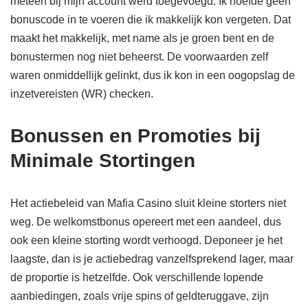
meteen bij mijn account werd toegevoegd. Ik hoefde geen
bonuscode in te voeren die ik makkelijk kon vergeten. Dat
maakt het makkelijk, met name als je groen bent en de
bonustermen nog niet beheerst. De voorwaarden zelf
waren onmiddellijk gelinkt, dus ik kon in een oogopslag de
inzetvereisten (WR) checken.
Bonussen en Promoties bij
Minimale Stortingen
Het actiebeleid van Mafia Casino sluit kleine storters niet
weg. De welkomstbonus opereert met een aandeel, dus
ook een kleine storting wordt verhoogd. Deponeer je het
laagste, dan is je actiebedrag vanzelfsprekend lager, maar
de proportie is hetzelfde. Ook verschillende lopende
aanbiedingen, zoals vrije spins of geldteruggave, zijn