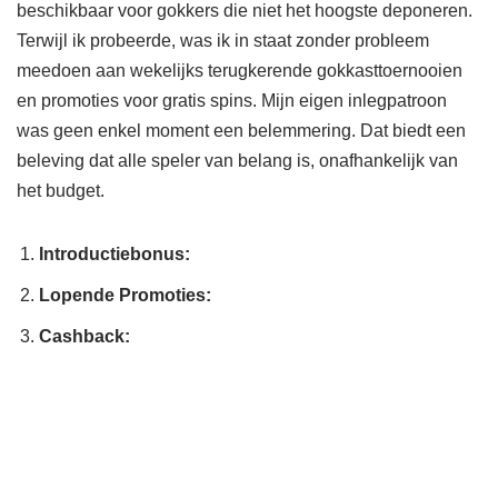
beschikbaar voor gokkers die niet het hoogste deponeren.
Terwijl ik probeerde, was ik in staat zonder probleem
meedoen aan wekelijks terugkerende gokkasttoernooien
en promoties voor gratis spins. Mijn eigen inlegpatroon
was geen enkel moment een belemmering. Dat biedt een
beleving dat alle speler van belang is, onafhankelijk van
het budget.
Introductiebonus:
Lopende Promoties:
Cashback: