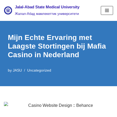
Jalal-Abad State Medical University
Жалал-Абад мамлекеттик университети
Skip
to
content
Mijn Echte Ervaring met
Laagste Stortingen bij Mafia
Casino in Nederland
by
JASU
Uncategorized