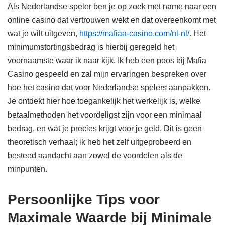
Als Nederlandse speler ben je op zoek met name naar een
online casino dat vertrouwen wekt en dat overeenkomt met
wat je wilt uitgeven,
https://mafiaa-casino.com/nl-nl/
. Het
minimumstortingsbedrag is hierbij geregeld het
voornaamste waar ik naar kijk. Ik heb een poos bij Mafia
Casino gespeeld en zal mijn ervaringen bespreken over
hoe het casino dat voor Nederlandse spelers aanpakken.
Je ontdekt hier hoe toegankelijk het werkelijk is, welke
betaalmethoden het voordeligst zijn voor een minimaal
bedrag, en wat je precies krijgt voor je geld. Dit is geen
theoretisch verhaal; ik heb het zelf uitgeprobeerd en
besteed aandacht aan zowel de voordelen als de
minpunten.
Persoonlijke Tips voor
Maximale Waarde bij Minimale