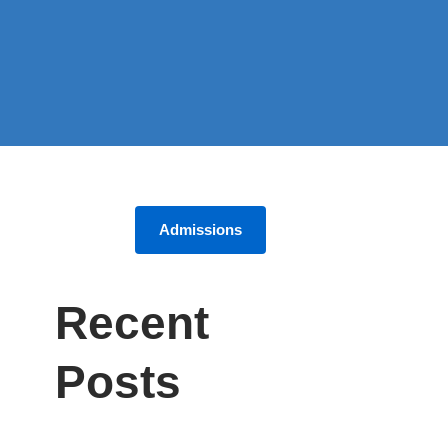
Admissions
Recent
Posts