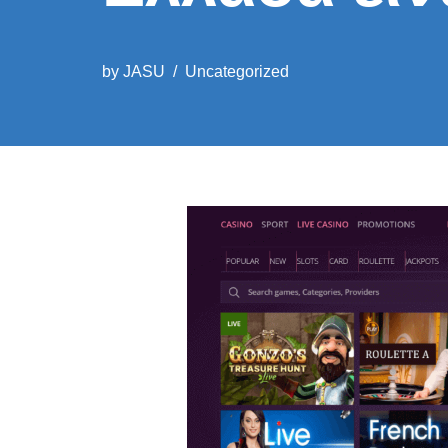
by
JASU
Uncategorized