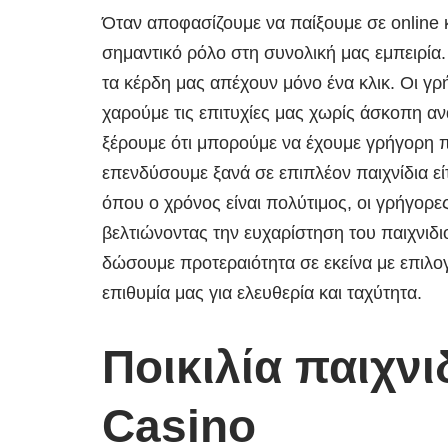
Όταν αποφασίζουμε να παίξουμε σε online
σημαντικό ρόλο στη συνολική μας εμπειρία
τα κέρδη μας απέχουν μόνο ένα κλικ. Οι γ
χαρούμε τις επιτυχίες μας χωρίς άσκοπη α
ξέρουμε ότι μπορούμε να έχουμε γρήγορη π
επενδύσουμε ξανά σε επιπλέον παιχνίδια ε
όπου ο χρόνος είναι πολύτιμος, οι γρήγορ
βελτιώνοντας την ευχαρίστηση του παιχνιδιο
δώσουμε προτεραιότητα σε εκείνα με επιλ
επιθυμία μας για ελευθερία και ταχύτητα.
Ποικιλία παιχνι
Casino