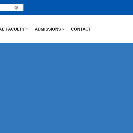
AL FACULTY
ADMISSIONS
CONTACT