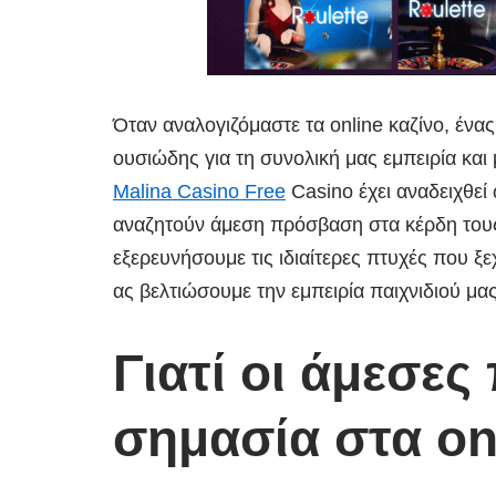
Όταν αναλογιζόμαστε τα online καζίνο, ένας
ουσιώδης για τη συνολική μας εμπειρία και
Malina Casino Free
Casino έχει αναδειχθε
αναζητούν άμεση πρόσβαση στα κέρδη τους. 
εξερευνήσουμε τις ιδιαίτερες πτυχές που ξ
ας βελτιώσουμε την εμπειρία παιχνιδιού μας
Γιατί οι άμεσε
σημασία στα on