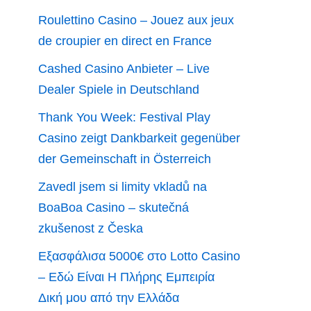
Roulettino Casino – Jouez aux jeux
de croupier en direct en France
Cashed Casino Anbieter – Live
Dealer Spiele in Deutschland
Thank You Week: Festival Play
Casino zeigt Dankbarkeit gegenüber
der Gemeinschaft in Österreich
Zavedl jsem si limity vkladů na
BoaBoa Casino – skutečná
zkušenost z Česka
Εξασφάλισα 5000€ στο Lotto Casino
– Εδώ Είναι Η Πλήρης Εμπειρία
Δική μου από την Ελλάδα