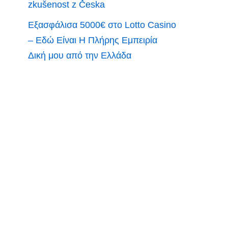
zkušenost z Česka
Εξασφάλισα 5000€ στο Lotto Casino
– Εδώ Είναι Η Πλήρης Εμπειρία
Δική μου από την Ελλάδα