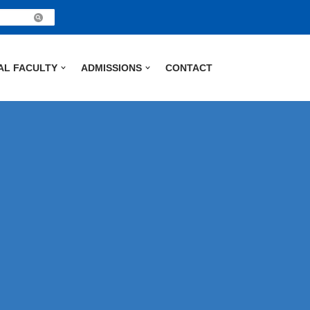
AL FACULTY
ADMISSIONS
CONTACT