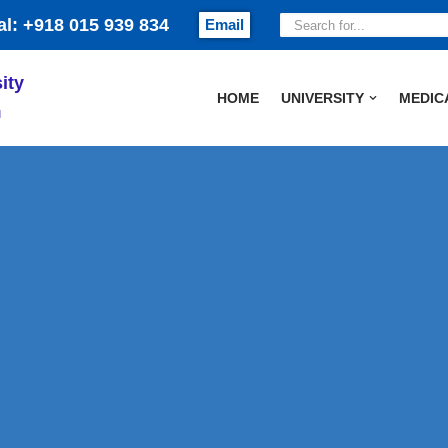
al: +918 015 939 834
Email
ity
HOME
UNIVERSITY
MEDIC
и