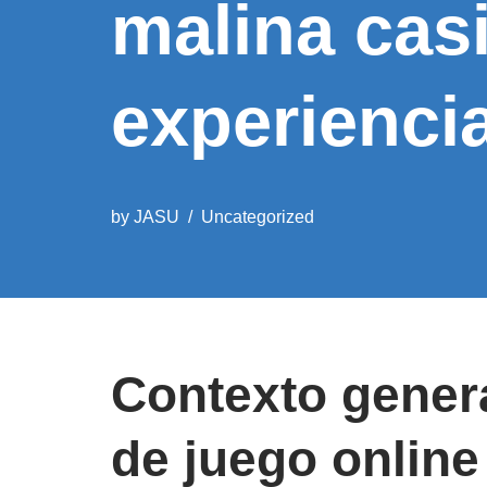
malina casi
experienci
by
JASU
Uncategorized
Contexto genera
de juego online