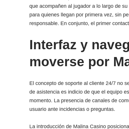
que acompañen al jugador a lo largo de su 
para quienes llegan por primera vez, sin pe
responsable. En conjunto, el primer contact
Interfaz y nave
moverse por Ma
El concepto de soporte al cliente 24/7 no s
de asistencia es indicio de que el equipo e
momento. La presencia de canales de comuni
usuario ante incidencias o preguntas.
La introducción de Malina Casino posicion