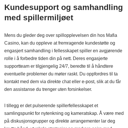
Kundesupport og samhandling
med spillermiljøet
Mens du gleder deg over spillopplevelsen din hos Mafia
Casino, kan du oppleve at fremragende kundestøtte og
engasjert samhandling i fellesskapet spiller en avgjørende
rolle i å forbedre tiden din på nett. Deres engasjerte
supportteam er tilgjengelig 24/7, beredte til å håndtere
eventuelle problemer du møter raskt. Du oppfordres til ta
kontakt med dem via direkte chat eller e-post, slik at du får
den assistanse du trenger uten forsinkelser.
I tillegg er det pulserende spillerfellesskapet et
samlingspunkt for nytenkning og kameratskap. Å være med
på diskusjonsgrupper og direkte arrangementer lar deg