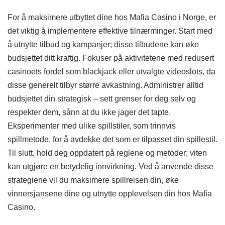
For å maksimere utbyttet dine hos Mafia Casino i Norge, er
det viktig å implementere effektive tilnærminger. Start med
å utnytte tilbud og kampanjer; disse tilbudene kan øke
budsjettet ditt kraftig. Fokuser på aktivitetene med redusert
casinoets fordel som blackjack eller utvalgte videoslots, da
disse generelt tilbyr større avkastning. Administrer alltid
budsjettet din strategisk – sett grenser for deg selv og
respekter dem, sånn at du ikke jager det tapte.
Eksperimenter med ulike spillstiler, som trinnvis
spillmetode, for å avdekke det som er tilpasset din spillestil.
Til slutt, hold deg oppdatert på reglene og metoder; viten
kan utgjøre en betydelig innvirkning. Ved å anvende disse
strategiene vil du maksimere spillreisen din, øke
vinnersjansene dine og utnytte opplevelsen din hos Mafia
Casino.