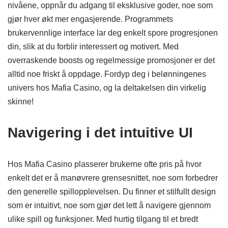
nivåene, oppnår du adgang til eksklusive goder, noe som
gjør hver økt mer engasjerende. Programmets
brukervennlige interface lar deg enkelt spore progresjonen
din, slik at du forblir interessert og motivert. Med
overraskende boosts og regelmessige promosjoner er det
alltid noe friskt å oppdage. Fordyp deg i belønningenes
univers hos Mafia Casino, og la deltakelsen din virkelig
skinne!
Navigering i det intuitive UI
Hos Mafia Casino plasserer brukerne ofte pris på hvor
enkelt det er å manøvrere grensesnittet, noe som forbedrer
den generelle spillopplevelsen. Du finner et stilfullt design
som er intuitivt, noe som gjør det lett å navigere gjennom
ulike spill og funksjoner. Med hurtig tilgang til et bredt