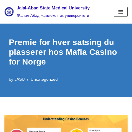
Jalal-Abad State Medical University
Жалал-Абад мамлекеттик университети
Skip
to
content
Premie for hver satsing du
plasserer hos Mafia Casino
for Norge
by
JASU
Uncategorized