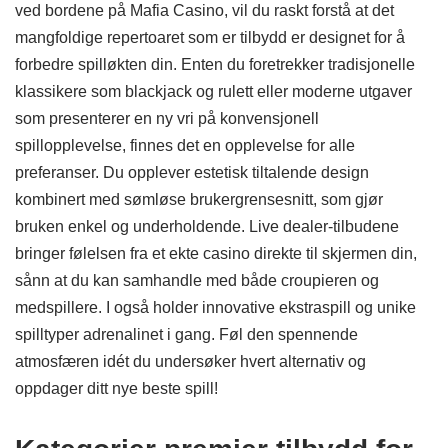
ved bordene på Mafia Casino, vil du raskt forstå at det
mangfoldige repertoaret som er tilbydd er designet for å
forbedre spilløkten din. Enten du foretrekker tradisjonelle
klassikere som blackjack og rulett eller moderne utgaver
som presenterer en ny vri på konvensjonell
spillopplevelse, finnes det en opplevelse for alle
preferanser. Du opplever estetisk tiltalende design
kombinert med sømløse brukergrensesnitt, som gjør
bruken enkel og underholdende. Live dealer-tilbudene
bringer følelsen fra et ekte casino direkte til skjermen din,
sånn at du kan samhandle med både croupieren og
medspillere. I også holder innovative ekstraspill og unike
spilltyper adrenalinet i gang. Føl den spennende
atmosfæren idét du undersøker hvert alternativ og
oppdager ditt nye beste spill!