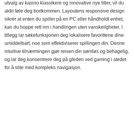
utvalg av kasino klassikere og innovative nye titler, vil du
aldri føle deg bortkommen. Layoutens responsive design
sikrer at enten du spiller på en PC eller håndholdt enhet,
kan du hoppe rett inn i handlingen uten vanskeligheter. I
tillegg lar søkefunksjonen deg lokalisere favorittene dine
umiddelbart, noe som effektiviserer spillingen din. Denne
intuitive tilnærmingen gjør reisen din sømløs og behagelig,
og lar deg konsentrere deg på gleden ved gaming i stedet
for å slite med kompleks navigasjon.