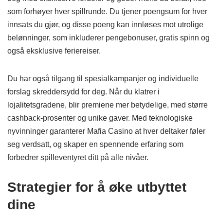
som forhøyer hver spillrunde. Du tjener poengsum for hver
innsats du gjør, og disse poeng kan innløses mot utrolige
belønninger, som inkluderer pengebonuser, gratis spinn og
også eksklusive feriereiser.
Du har også tilgang til spesialkampanjer og individuelle
forslag skreddersydd for deg. Når du klatrer i
lojalitetsgradene, blir premiene mer betydelige, med større
cashback-prosenter og unike gaver. Med teknologiske
nyvinninger garanterer Mafia Casino at hver deltaker føler
seg verdsatt, og skaper en spennende erfaring som
forbedrer spilleventyret ditt på alle nivåer.
Strategier for å øke utbyttet
dine