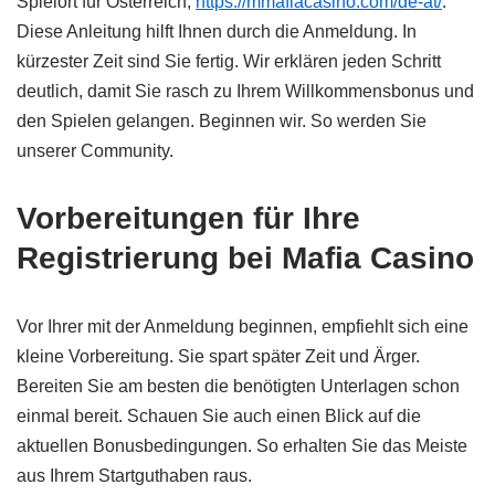
Spielort für Österreich,
https://mmafiacasino.com/de-at/
.
Diese Anleitung hilft Ihnen durch die Anmeldung. In
kürzester Zeit sind Sie fertig. Wir erklären jeden Schritt
deutlich, damit Sie rasch zu Ihrem Willkommensbonus und
den Spielen gelangen. Beginnen wir. So werden Sie
unserer Community.
Vorbereitungen für Ihre
Registrierung bei Mafia Casino
Vor Ihrer mit der Anmeldung beginnen, empfiehlt sich eine
kleine Vorbereitung. Sie spart später Zeit und Ärger.
Bereiten Sie am besten die benötigten Unterlagen schon
einmal bereit. Schauen Sie auch einen Blick auf die
aktuellen Bonusbedingungen. So erhalten Sie das Meiste
aus Ihrem Startguthaben raus.