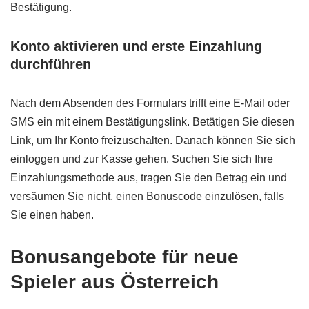
Bestätigung.
Konto aktivieren und erste Einzahlung
durchführen
Nach dem Absenden des Formulars trifft eine E-Mail oder
SMS ein mit einem Bestätigungslink. Betätigen Sie diesen
Link, um Ihr Konto freizuschalten. Danach können Sie sich
einloggen und zur Kasse gehen. Suchen Sie sich Ihre
Einzahlungsmethode aus, tragen Sie den Betrag ein und
versäumen Sie nicht, einen Bonuscode einzulösen, falls
Sie einen haben.
Bonusangebote für neue
Spieler aus Österreich