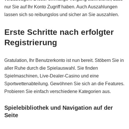
nur Sie auf Ihr Konto Zugriff haben. Auch Auszahlungen
lassen sich so reibungslos und sicher an Sie auszahlen.
Erste Schritte nach erfolgter
Registrierung
Gratulation, Ihr Benutzerkonto ist nun bereit. Stöbern Sie in
aller Ruhe durch die Spielauswahl. Sie finden
Spielmaschinen, Live-Dealer-Casino und eine
Sportwettenabteilung. Gewöhnen Sie sich an die Features.
Probieren Sie einfach verschiedene Kategorien aus.
Spielebibliothek und Navigation auf der
Seite