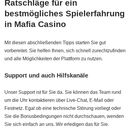
Ratschläge für ein
bestmögliches Spielerfahrung
in Mafia Casino
Mit diesen abschließenden Tipps starten Sie gut
vorbereitet. Sie helfen Ihnen, sich schnell zurechtzufinden
und alle Möglichkeiten der Plattform zu nutzen.
Support und auch Hilfskanäle
Unser Support ist für Sie da. Sie können das Team rund
um die Uhr kontaktieren über Live-Chat, E-Mail oder
Festnetz. Egal ob eine technische Störung vorliegt oder
Sie die Bonusbedingungen nicht durchschauen, wenden
Sie sich einfach an uns. Wir erledigen das für Sie.