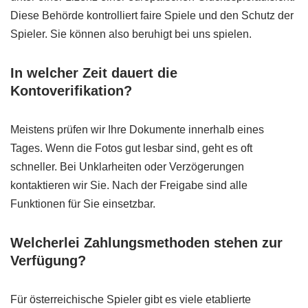
Diese Behörde kontrolliert faire Spiele und den Schutz der
Spieler. Sie können also beruhigt bei uns spielen.
In welcher Zeit dauert die
Kontoverifikation?
Meistens prüfen wir Ihre Dokumente innerhalb eines
Tages. Wenn die Fotos gut lesbar sind, geht es oft
schneller. Bei Unklarheiten oder Verzögerungen
kontaktieren wir Sie. Nach der Freigabe sind alle
Funktionen für Sie einsetzbar.
Welcherlei Zahlungsmethoden stehen zur
Verfügung?
Für österreichische Spieler gibt es viele etablierte