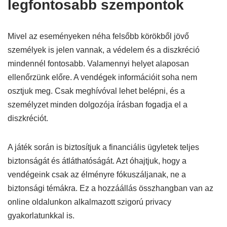
legfontosabb szempontok
Mivel az eseményeken néha felsőbb körökből jövő
személyek is jelen vannak, a védelem és a diszkréció
mindennél fontosabb. Valamennyi helyet alaposan
ellenőrzünk előre. A vendégek információit soha nem
osztjuk meg. Csak meghívóval lehet belépni, és a
személyzet minden dolgozója írásban fogadja el a
diszkréciót.
A játék során is biztosítjuk a financiális ügyletek teljes
biztonságát és átláthatóságát. Azt óhajtjuk, hogy a
vendégeink csak az élményre fókuszáljanak, ne a
biztonsági témákra. Ez a hozzáállás összhangban van az
online oldalunkon alkalmazott szigorú privacy
gyakorlatunkkal is.