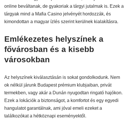
online beváltanak, de gyakoriak a tárgyi jutalmak is. Ezek a
tárgyak mind a Mafia Casino jelvényét hordozzák, és
kimondottan a magyar ízlés szerint kerülnek kialakításra.
Emlékezetes helyszínek a
fővárosban és a kisebb
városokban
Az helyszínek kiválasztásán is sokat gondolkodunk. Nem
ok nélkül járunk Budapest prémium klubjaiban, privát
termekben, vagy akár a Dunán nyugodtan ringató hajókon.
Ezek a lokációk a biztonságot, a komfortot és egy egyedi
hangulatot garantálnak, ami jóval emeli ezeket a
találkozókat a hétköznapi eseményektől.