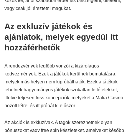
közös tér, ahol szabadon érdemes beszélgetni, ötletelni,
vagy csak jól éreztetni magukat.
Az exkluzív játékok és
ajánlatok, melyek egyedül itt
hozzáférhetők
A rendezvények legfőbb vonzói a kizárólagos
kedvezmények. Ezek a játékok kerülnek bemutatásra,
melyek más helyen nem kipróbálhatók. Ezek a játékok
lehetnek hagyományos játékok szokatlan feltételekkel,
illetve teljesen friss koncepciók, melyeket a Mafia Casino
hozott létre, és itt próbál ki először.
Az akciók is exkluzívak. A tagok szerezhetnek olyan
bónuszokat vagy free spin készleteket, amelyeket később