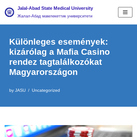
Jalal-Abad State Medical University
Жалал-Абад мамлекеттик университети
Skip
to
content
Különleges események:
kizárólag a Mafia Casino
rendez tagtalálkozókat
Magyarországon
by
JASU
Uncategorized