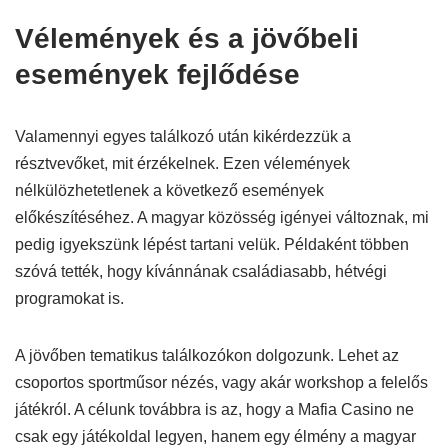
Vélemények és a jövőbeli
események fejlődése
Valamennyi egyes találkozó után kikérdezzük a
résztvevőket, mit érzékelnek. Ezen vélemények
nélkülözhetetlenek a következő események
előkészítéséhez. A magyar közösség igényei változnak, mi
pedig igyekszünk lépést tartani velük. Példaként többen
szóvá tették, hogy kívánnának családiasabb, hétvégi
programokat is.
A jövőben tematikus találkozókon dolgozunk. Lehet az
csoportos sportműsor nézés, vagy akár workshop a felelős
játékról. A célunk továbbra is az, hogy a Mafia Casino ne
csak egy játékoldal legyen, hanem egy élmény a magyar