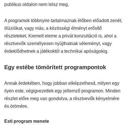
publikus oldalon nem lelsz meg.
A programok többnyire tartalmaznak élőben előadott zenét,
illúziókat, vagy más, a közösségi élményt erősítő
részleteket. Kiemelt eleme a privát konzultáció is, ahol a
résztvevők személyesen nyújthatnak véleményt, vagy
érdeklődhetnek a játékoktól a technikai apóságokig.
Egy estébe tömörített programpontok
Annak érdekében, hogy jobban elképzelhesd, milyen egy
ilyen este, végigvezetlek egy jellemző programon. Minden
részlet előre meg van gondolva, a résztvevők kényelmére
és örömére.
Esti program menete