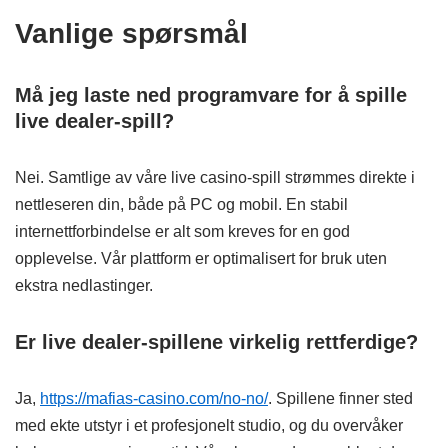
Vanlige spørsmål
Må jeg laste ned programvare for å spille
live dealer-spill?
Nei. Samtlige av våre live casino-spill strømmes direkte i
nettleseren din, både på PC og mobil. En stabil
internettforbindelse er alt som kreves for en god
opplevelse. Vår plattform er optimalisert for bruk uten
ekstra nedlastinger.
Er live dealer-spillene virkelig rettferdige?
Ja,
https://mafias-casino.com/no-no/
. Spillene finner sted
med ekte utstyr i et profesjonelt studio, og du overvåker