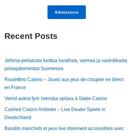
Admissions
Recent Posts
Jellona-pelialusta tuottaa luvallista, varmaa ja vauhdikasta
pelaajatoimintaa Suomessa
Roulettino Casino – Jouez aux jeux de croupier en direct
en France
Vernd aukist fyrir íslenska spilara á Stake Casino
Cashed Casino Anbieter – Live Dealer Spiele in
Deutschland
Bandits manchots et jeux live librement accessibles avec