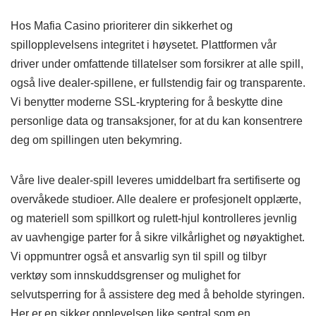
Hos Mafia Casino prioriterer din sikkerhet og
spillopplevelsens integritet i høysetet. Plattformen vår
driver under omfattende tillatelser som forsikrer at alle spill,
også live dealer-spillene, er fullstendig fair og transparente.
Vi benytter moderne SSL-kryptering for å beskytte dine
personlige data og transaksjoner, for at du kan konsentrere
deg om spillingen uten bekymring.
Våre live dealer-spill leveres umiddelbart fra sertifiserte og
overvåkede studioer. Alle dealere er profesjonelt opplærte,
og materiell som spillkort og rulett-hjul kontrolleres jevnlig
av uavhengige parter for å sikre vilkårlighet og nøyaktighet.
Vi oppmuntrer også et ansvarlig syn til spill og tilbyr
verktøy som innskuddsgrenser og mulighet for
selvutsperring for å assistere deg med å beholde styringen.
Her er en sikker opplevelsen like sentral som en