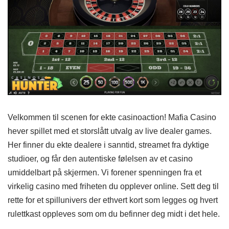
Velkommen til scenen for ekte casinoaction! Mafia Casino
hever spillet med et storslått utvalg av live dealer games.
Her finner du ekte dealere i sanntid, streamet fra dyktige
studioer, og får den autentiske følelsen av et casino
umiddelbart på skjermen. Vi forener spenningen fra et
virkelig casino med friheten du opplever online. Sett deg til
rette for et spillunivers der ethvert kort som legges og hvert
rulettkast oppleves som om du befinner deg midt i det hele.