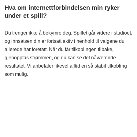
Hva om internettforbindelsen min ryker
under et spill?
Du trenger ikke å bekymre deg. Spillet går videre i studioet,
og innsatsen din er fortsatt aktiv i henhold til valgene du
allerede har foretatt. Når du får tilkoblingen tilbake,
gjenopptas strømmen, og du kan se det nåværende
resultatet. Vi anbefaler likevel alltid en så stabil tilkobling
som mulig.