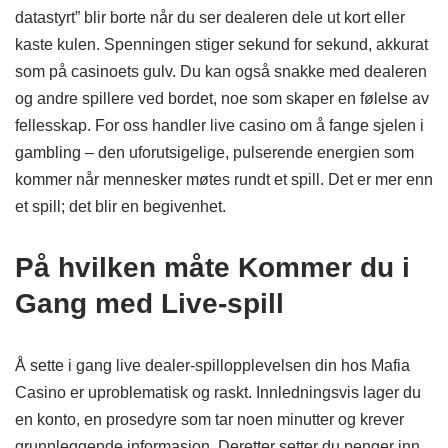
datastyrt” blir borte når du ser dealeren dele ut kort eller
kaste kulen. Spenningen stiger sekund for sekund, akkurat
som på casinoets gulv. Du kan også snakke med dealeren
og andre spillere ved bordet, noe som skaper en følelse av
fellesskap. For oss handler live casino om å fange sjelen i
gambling – den uforutsigelige, pulserende energien som
kommer når mennesker møtes rundt et spill. Det er mer enn
et spill; det blir en begivenhet.
På hvilken måte Kommer du i
Gang med Live-spill
Å sette i gang live dealer-spillopplevelsen din hos Mafia
Casino er uproblematisk og raskt. Innledningsvis lager du
en konto, en prosedyre som tar noen minutter og krever
grunnleggende informasjon. Deretter setter du penger inn