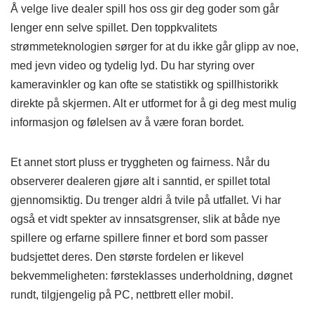
Å velge live dealer spill hos oss gir deg goder som går
lenger enn selve spillet. Den toppkvalitets
strømmeteknologien sørger for at du ikke går glipp av noe,
med jevn video og tydelig lyd. Du har styring over
kameravinkler og kan ofte se statistikk og spillhistorikk
direkte på skjermen. Alt er utformet for å gi deg mest mulig
informasjon og følelsen av å være foran bordet.
Et annet stort pluss er tryggheten og fairness. Når du
observerer dealeren gjøre alt i sanntid, er spillet total
gjennomsiktig. Du trenger aldri å tvile på utfallet. Vi har
også et vidt spekter av innsatsgrenser, slik at både nye
spillere og erfarne spillere finner et bord som passer
budsjettet deres. Den største fordelen er likevel
bekvemmeligheten: førsteklasses underholdning, døgnet
rundt, tilgjengelig på PC, nettbrett eller mobil.