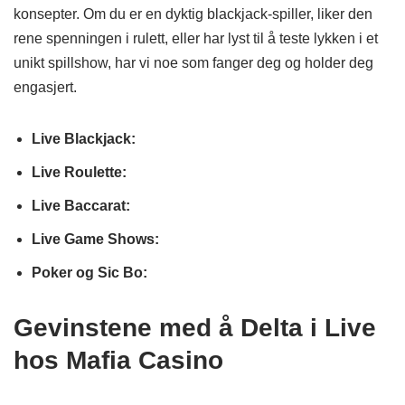
konsepter. Om du er en dyktig blackjack-spiller, liker den
rene spenningen i rulett, eller har lyst til å teste lykken i et
unikt spillshow, har vi noe som fanger deg og holder deg
engasjert.
Live Blackjack:
Live Roulette:
Live Baccarat:
Live Game Shows:
Poker og Sic Bo:
Gevinstene med å Delta i Live
hos Mafia Casino