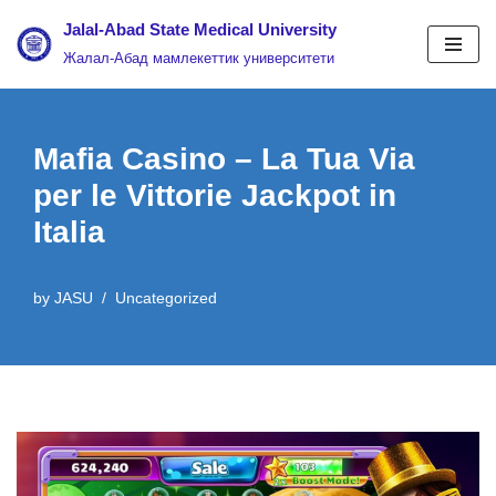
Jalal-Abad State Medical University
Жалал-Абад мамлекеттик университети
Skip
to
content
Mafia Casino – La Tua Via
per le Vittorie Jackpot in
Italia
by
JASU
Uncategorized