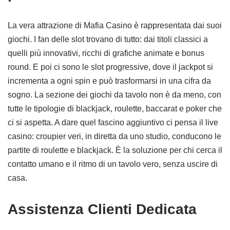
La vera attrazione di Mafia Casino è rappresentata dai suoi
giochi. I fan delle slot trovano di tutto: dai titoli classici a
quelli più innovativi, ricchi di grafiche animate e bonus
round. E poi ci sono le slot progressive, dove il jackpot si
incrementa a ogni spin e può trasformarsi in una cifra da
sogno. La sezione dei giochi da tavolo non è da meno, con
tutte le tipologie di blackjack, roulette, baccarat e poker che
ci si aspetta. A dare quel fascino aggiuntivo ci pensa il live
casino: croupier veri, in diretta da uno studio, conducono le
partite di roulette e blackjack. È la soluzione per chi cerca il
contatto umano e il ritmo di un tavolo vero, senza uscire di
casa.
Assistenza Clienti Dedicata