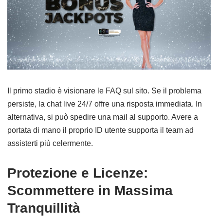
Il primo stadio è visionare le FAQ sul sito. Se il problema
persiste, la chat live 24/7 offre una risposta immediata. In
alternativa, si può spedire una mail al supporto. Avere a
portata di mano il proprio ID utente supporta il team ad
assisterti più celermente.
Protezione e Licenze:
Scommettere in Massima
Tranquillità