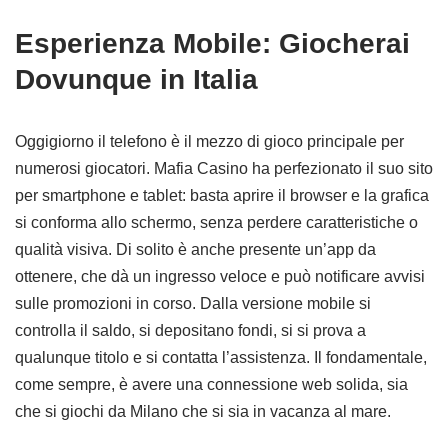
Esperienza Mobile: Giocherai
Dovunque in Italia
Oggigiorno il telefono è il mezzo di gioco principale per
numerosi giocatori. Mafia Casino ha perfezionato il suo sito
per smartphone e tablet: basta aprire il browser e la grafica
si conforma allo schermo, senza perdere caratteristiche o
qualità visiva. Di solito è anche presente un’app da
ottenere, che dà un ingresso veloce e può notificare avvisi
sulle promozioni in corso. Dalla versione mobile si
controlla il saldo, si depositano fondi, si si prova a
qualunque titolo e si contatta l’assistenza. Il fondamentale,
come sempre, è avere una connessione web solida, sia
che si giochi da Milano che si sia in vacanza al mare.