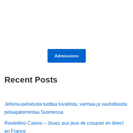
Admissions
Recent Posts
Jellona-pelialusta tuottaa luvallista, varmaa ja vauhdikasta
pelaajatoimintaa Suomessa
Roulettino Casino – Jouez aux jeux de croupier en direct
en France